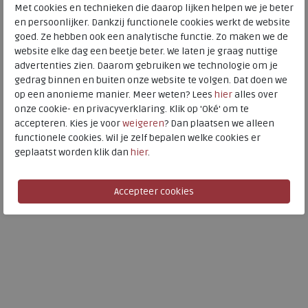
Met cookies en technieken die daarop lijken helpen we je beter
en persoonlijker. Dankzij functionele cookies werkt de website
goed. Ze hebben ook een analytische functie. Zo maken we de
website elke dag een beetje beter. We laten je graag nuttige
FitFlop
advertenties zien. Daarom gebruiken we technologie om je
FitFlop
gedrag binnen en buiten onze website te volgen. Dat doen we
F-Mode Flatform Chelsea all
op een anonieme manier. Meer weten? Lees
hier
alles over
black
F-Mode Flatform Chelsea all
onze cookie- en privacyverklaring. Klik op 'Oké' om te
wijdte Wijdtemaat N
black
accepteren. Kies je voor
weigeren
? Dan plaatsen we alleen
€ 184,95
wijdte Wijdtemaat N
functionele cookies. Wil je zelf bepalen welke cookies er
€ 110,97
€ 184,95
geplaatst worden klik dan
hier
.
€ 147,96
Beschikbare maten
Beschikbare maten
36
37
38
39
40
36
37
38
39
40
41
41