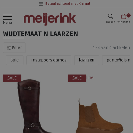
Betaal achteraf met Klarna!
0
zoeken
Winkeltas
Menu
WIJDTEMAAT N LAARZEN
zoeken
Filter
1 - 4 van 4 artikelen
Sale
Instappers dames
laarzen
pantoffels mu
alleen online
SALE
SALE