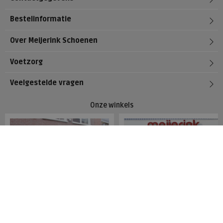
Bestelinformatie
Over Meijerink Schoenen
Voetzorg
Veelgestelde vragen
Onze winkels
Meijerink Hoorn
Meijerink Heemskerk
Nieuwsteeg 39
Deutzstraat 21 A