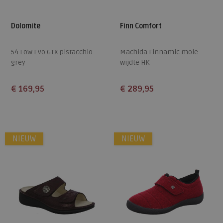
Dolomite
Finn Comfort
54 Low Evo GTX pistacchio
Machida Finnamic mole
grey
wijdte HK
€ 169,95
€ 289,95
Beschikbare maten
Beschikbare maten
5
5,5
6
6,5
7
4,5
5
5,5
6
6,5
NIEUW
NIEUW
7,5
8
7
7,5
8