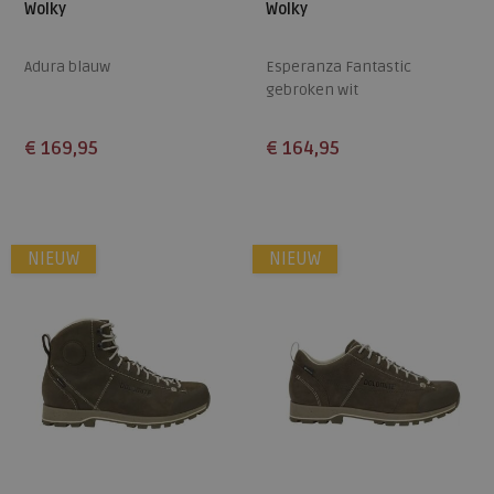
Wolky
Wolky
Adura blauw
Esperanza Fantastic
gebroken wit
€ 169,95
€ 164,95
Beschikbare maten
Beschikbare maten
43
37
NIEUW
NIEUW