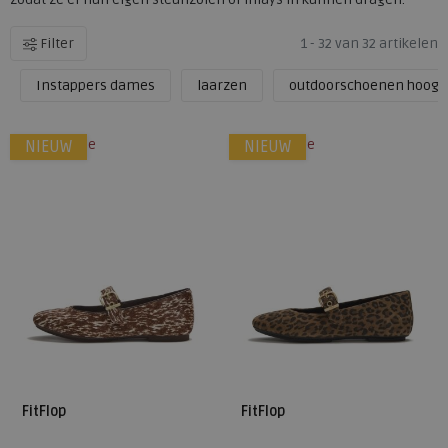
Filter
1 - 32 van 32 artikelen
Instappers dames
laarzen
outdoorschoenen hoog
alleen online
alleen online
NIEUW
NIEUW
FitFlop
FitFlop