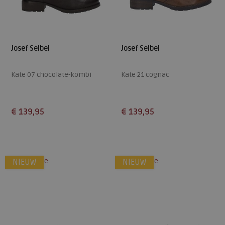
Josef Seibel
Josef Seibel
Kate 07 chocolate-kombi
Kate 21 cognac
€ 139,95
€ 139,95
Beschikbare maten
Beschikbare maten
36
37
38
39
40
37
38
39
40
41
alleen online
alleen online
NIEUW
NIEUW
41
42
42
43
44