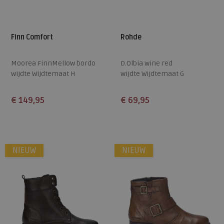
Finn Comfort
Rohde
Moorea FinnMellow bordo
D.Olbia wine red
wijdte Wijdtemaat H
wijdte Wijdtemaat G
€ 149,95
€ 69,95
Beschikbare maten
Beschikbare maten
38
39
40
41
42
37
38
39
40
41
NIEUW
NIEUW
43
42