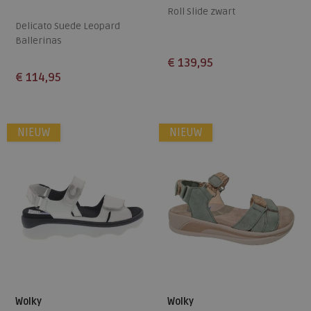
Roll Slide zwart
Delicato Suede Leopard
Ballerinas
€ 139,95
€ 114,95
Beschikbare maten
Beschikbare maten
38
41
36
37
38
39
40
NIEUW
NIEUW
41
42
43
Wolky
Wolky