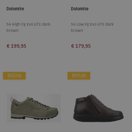
Dolomite
Dolomite
54 High Fg Evo GTX dark
54 Low Fg Evo GTX dark
brown
brown
€ 199,95
€ 179,95
Beschikbare maten
Beschikbare maten
4,5
5
5,5
6
6,5
4,5
5
5,5
6
6,5
NIEUW
NIEUW
7
7,5
8
7
7,5
8