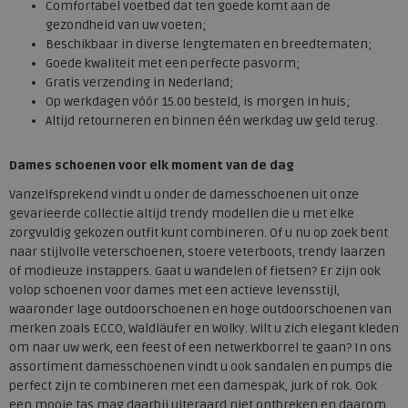
Comfortabel voetbed dat ten goede komt aan de
gezondheid van uw voeten;
Beschikbaar in diverse lengtematen en breedtematen;
Goede kwaliteit met een perfecte pasvorm;
Gratis verzending in Nederland;
Op werkdagen vóór 15.00 besteld, is morgen in huis;
Altijd retourneren en binnen één werkdag uw geld terug.
Dames schoenen
voor elk moment van de dag
Vanzelfsprekend vindt u onder de damesschoenen uit onze
gevarieerde collectie altijd trendy modellen die u met elke
zorgvuldig gekozen outfit kunt combineren. Of u nu op zoek bent
naar stijlvolle veterschoenen, stoere veterboots, trendy laarzen
of modieuze instappers. Gaat u wandelen of fietsen? Er zijn ook
volop schoenen voor dames met een actieve levensstijl,
waaronder lage outdoorschoenen en hoge outdoorschoenen van
merken zoals ECCO, Waldläufer en Wolky. Wilt u zich elegant kleden
om naar uw werk, een feest of een netwerkborrel te gaan? In ons
assortiment damesschoenen vindt u ook sandalen en pumps die
perfect zijn te combineren met een damespak, jurk of rok. Ook
een mooie tas mag daarbij uiteraard niet ontbreken en daarom