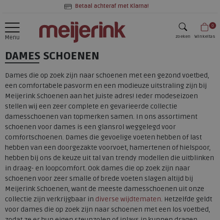
Betaal achteraf met Klarna!
0
zoeken
Winkeltas
Menu
DAMES SCHOENEN
zoeken
Dames die op zoek zijn naar schoenen met een gezond voetbed,
een comfortabele pasvorm en een modieuze uitstraling zijn bij
Meijerink Schoenen aan het juiste adres! Ieder modeseizoen
stellen wij een zeer complete en gevarieerde collectie
damesschoenen van topmerken samen. In ons assortiment
schoenen voor dames is een glansrol weggelegd voor
comfortschoenen. Dames die gevoelige voeten hebben of last
hebben van een doorgezakte voorvoet, hamertenen of hielspoor,
hebben bij ons de keuze uit tal van trendy modellen die uitblinken
in draag- en loopcomfort. Ook dames die op zoek zijn naar
schoenen voor zeer smalle of brede voeten slagen altijd bij
Meijerink Schoenen, want de meeste damesschoenen uit onze
collectie zijn verkrijgbaar in
diverse wijdtematen
. Hetzelfde geldt
voor dames die op zoek zijn naar schoenen met een los voetbed,
zodat ze er hun eigen steunzolen of inlays in kunnen dragen.