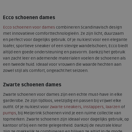
Beschikbare maten
Beschikbare maten
37
38
39
40
41
37
38
39
40
41
Ecco schoenen dames
42
42
Ecco schoenen voor dames
combineren Scandinavisch design
met innovatieve comforttechnologieën. Ze zijn licht, duurzaam
en perfect voor dagelijks gebruik. Of je nu kiest voor een elegante
loafer, sportieve sneaker of een stevige wandelschoen, Ecco biedt
altijd een goede ondersteuning en pasvorm. Dankzij het gebruik
van zacht leer en ademende materialen voelen de schoenen als
een tweede huid. Ideaal voor vrouwen die waarde hechten aan
zowel stijl als comfort, ongeacht het seizoen.
Zwarte schoenen dames
Zwarte schoenen voor dames zijn een echte must-have in elke
garderobe. Ze zijn tijdloos, veelzijdig en passen bij vrijwel elke
outfit. Of je nu kiest voor
zwarte sneakers
,
instappers
,
laarzen
of
pumps
, bij Meijerink Schoenen vind je een ruime collectie van
topmerken. Zwarte schoenen zijn ideaal voor dagelijks gebruik, op
kantoor of bij een nette gelegenheid. Dankzij de neutrale kleur
zijn ze makkelijk te combineren en blijven ze altijd in de mode.