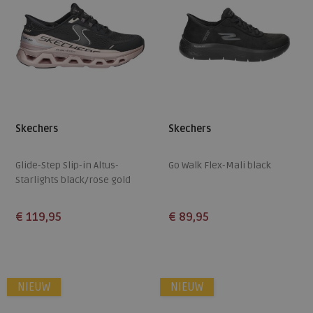
Skechers
Skechers
Glide-Step Slip-in Altus-
Go Walk Flex-Mali black
Starlights black/rose gold
€ 119,95
€ 89,95
Beschikbare maten
Beschikbare maten
38
39
40
41
36
37
38
40
41
NIEUW
NIEUW
42
43