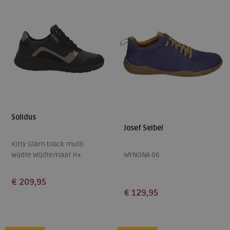
Solidus
Josef Seibel
Kitty Glam black multi
wijdte Wijdtemaat H+
WYNONA 06
€ 209,95
€ 129,95
Beschikbare maten
Beschikbare maten
4,5
5
5,5
6
6,5
38
39
40
41
42