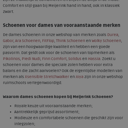
Comfort en stijl gaan bij Meijerink hand in hand, ook in klassiek
zwart.
Schoenen voor dames van vooraanstaande merken
De dames schoenen in onze webshop van merken zoals
Durea
,
Gabor
,
Ara Schoenen
,
FitFlop
,
Think Schoenen
en
Wolky Schoenen
,
zijn van een hoogwaardige kwaliteit en hebben een goede
pasvorm. Dat geldt ook voor de schoenen van topmerken als
Pikolinos
,
Piedi Nudi
,
Finn Comfort
,
Solidus
en
Hassia
. Zoekt u
schoenen voor dames die speciale zolen hebben voor extra
balans en die zacht aanvoelen? Ook de eigentijdse modellen van
merken als
Xsensible Stretchwalker
en
Joya
zijn in onze webshop
ruimschoots vertegenwoordigd.
Waarom
dames schoenen
kopen bij Meijerink Schoenen?
Royale keuze uit vooraanstaande merken;
Aantrekkelijk geprijsd assortiment;
Modieuze en comfortabele schoenen die geschikt zijn voor
inlegzolen;