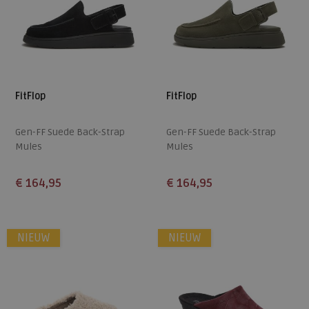
FitFlop
FitFlop
Gen-FF Suede Back-Strap
Gen-FF Suede Back-Strap
Mules
Mules
€ 164,95
€ 164,95
Beschikbare maten
Beschikbare maten
36
37
38
39
40
36
37
38
39
40
NIEUW
NIEUW
41
42
43
41
42
43