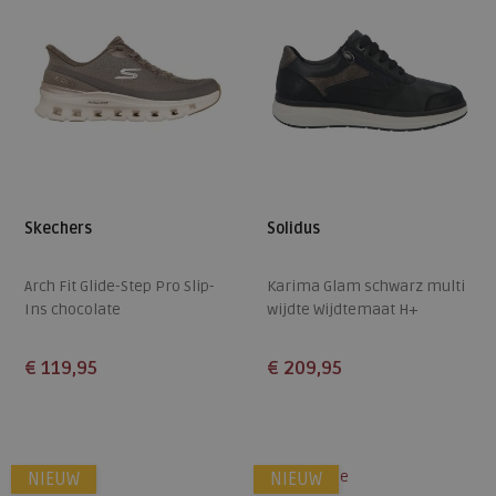
Skechers
Solidus
Arch Fit Glide-Step Pro Slip-
Karima Glam schwarz multi
Ins chocolate
wijdte Wijdtemaat H+
€ 119,95
€ 209,95
Beschikbare maten
Beschikbare maten
37
38
39
40
41
4
4,5
5
5,5
6,5
alleen online
NIEUW
NIEUW
42
7
7,5
8