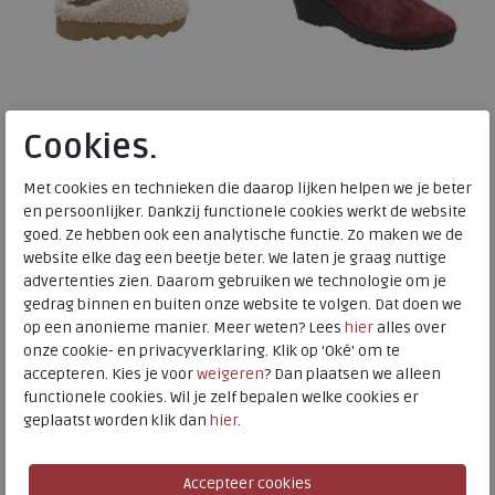
Cookies.
Rohde
Rohde
Met cookies en technieken die daarop lijken helpen we je beter
en persoonlijker. Dankzij functionele cookies werkt de website
Foggia-D silk
Neustadt-50 wine red
goed. Ze hebben ook een analytische functie. Zo maken we de
wijdte Wijdtemaat G
wijdte Wijdtemaat F½
website elke dag een beetje beter. We laten je graag nuttige
advertenties zien. Daarom gebruiken we technologie om je
€ 59,95
€ 39,95
gedrag binnen en buiten onze website te volgen. Dat doen we
op een anonieme manier. Meer weten? Lees
hier
alles over
Beschikbare maten
Beschikbare maten
onze cookie- en privacyverklaring. Klik op 'Oké' om te
37
38
39
40
41
38
39
40
41
42
accepteren. Kies je voor
weigeren
? Dan plaatsen we alleen
functionele cookies. Wil je zelf bepalen welke cookies er
NIEUW
NIEUW
42
43
geplaatst worden klik dan
hier
.