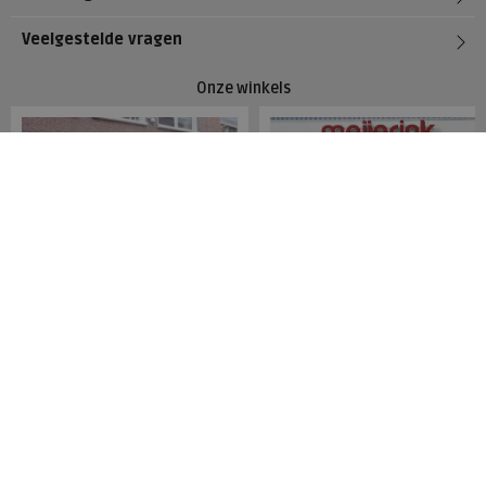
Veelgestelde vragen
Onze winkels
Meijerink Hoorn
Meijerink Heemskerk
Nieuwsteeg 39
Deutzstraat 21 A
1621 EC, Hoorn
1961 NS, Heemskerk
0229-296675
0251-446006
Betaalmogelijkheden