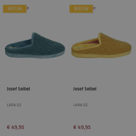
alleen online
alleen online
NIEUW
NIEUW
41
42
43
Josef Seibel
Josef Seibel
LARA 02
LARA 02
€ 49,95
€ 49,95