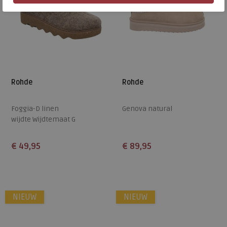
Rohde
Rohde
Foggia-D linen
Genova natural
wijdte Wijdtemaat G
€ 49,95
€ 89,95
Beschikbare maten
Beschikbare maten
37
38
39
40
41
37
38
39
40
41
NIEUW
NIEUW
42
42