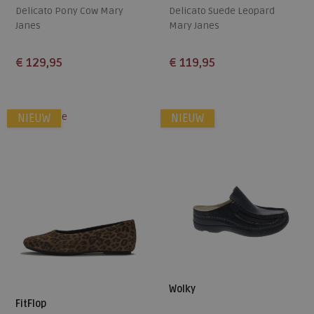
Delicato Pony Cow Mary
Delicato Suede Leopard
Janes
Mary Janes
€ 129,95
€ 119,95
Beschikbare maten
Beschikbare maten
36
37
38
39
40
36
37
38
39
40
alleen online
NIEUW
NIEUW
41
42
43
41
42
43
Wolky
FitFlop