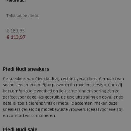
Piedi Nudi
Talla taupe metal
€ 189,95
€ 113,97
Beschikbare maten
37
40
41
42
Piedi Nudi sneakers
De sneakers van Piedi Nudi zijn echte eyecatchers. Gemaakt van
soepel leer, met een fijne pasvorm én modieus design. Dankzij
het comfortabele voetbed en de zachte binnenvoering zijn ze
perfect voor dagelijks gebruik. De luxe uitstraling en opvallende
details, zoals dierenprints of metallic accenten, maken deze
sneakers geliefd bij modebewuste vrouwen. Ideaal voor wie stijl
en comfort wil combineren.
Piedi Nudi sale