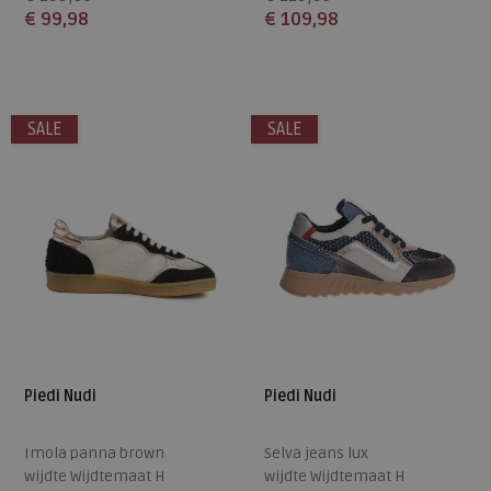
€ 99,98
€ 109,98
Beschikbare maten
Beschikbare maten
40
41
42
38
40
41
SALE
SALE
Piedi Nudi
Piedi Nudi
Imola panna brown
Selva jeans lux
wijdte Wijdtemaat H
wijdte Wijdtemaat H