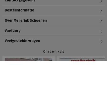
Contactgegevens
Bestelinformatie
Over Meijerink Schoenen
Voetzorg
Veelgestelde vragen
Onze winkels
Meijerink Hoorn
Meijerink Heemskerk
Nieuwsteeg 39
Deutzstraat 21 A