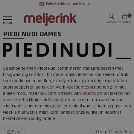
Betaal achteraf met Klarna!
0
zoeken
Winkeltas
Menu
PIEDI NUDI DAMES
zoeken
De schoenen van Piedi Nudi combineren Italiaans design met
hoogwaardig comfort. Dit merk maakt ieder seizoen weer indruk
met modieuze modellen, trendy prints en prachtige materialen
zoals soepel Italiaans leer. Piedi Nudi dames schoenen zijn niet
alleen mooi, maar ook comfortabel. Van
veterboots
tot
laarzen
en
sneakers
: bij Meijerink Schoenen vind je een ruim aanbod van
Piedi Nudi schoenen. Nog nooit een Piedi Nudi schoen gepast? Dan
weet je niet wat je mist! Kom langs in onze winkel in Hoorn of
bestel ze eenvoudig online.
Filter
1 - 11 van 11 artikelen