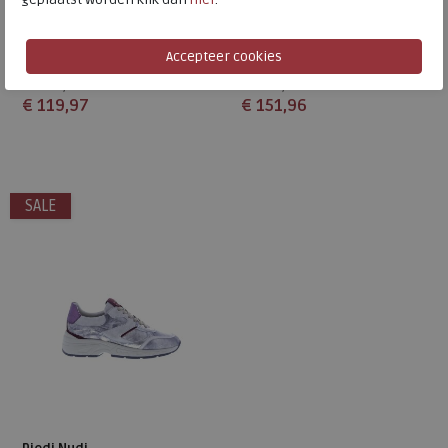
Talla gold jeans
Talla corallo multi
wijdte Wijdtemaat H
wijdte Wijdtemaat H
€ 199,95
€ 189,95
€ 119,97
€ 151,96
Beschikbare maten
Beschikbare maten
40
37
SALE