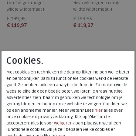
Lore beige orange
Nova white green combi
wijdte Wijdtemaat H
wijdte Wijdtemaat H
€ 199,95
€ 199,95
€ 119,97
€ 119,97
Beschikbare maten
Beschikbare maten
37
38
42
36
38
39
SALE
SALE
Cookies.
Met cookies en technieken die daarop lijken helpen we je beter
en persoonlijker. Dankzij functionele cookies werkt de website
goed. Ze hebben ook een analytische functie. Zo maken we de
website elke dag een beetje beter. We laten je graag nuttige
advertenties zien. Daarom gebruiken we technologie om je
gedrag binnen en buiten onze website te volgen. Dat doen we
op een anonieme manier. Meer weten? Lees
hier
alles over
onze cookie- en privacyverklaring. Klik op 'Oké' om te
accepteren. Kies je voor
weigeren
? Dan plaatsen we alleen
functionele cookies. Wil je zelf bepalen welke cookies er
Piedi Nudi
Piedi Nudi
geplaatst worden klik dan
hier
.