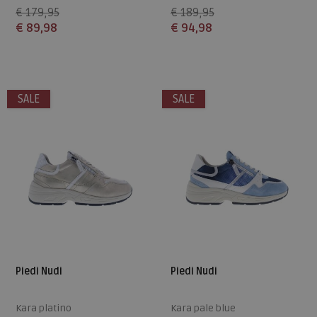
€ 179,95
€ 189,95
€ 89,98
€ 94,98
Beschikbare maten
Beschikbare maten
37
38
37
SALE
SALE
Piedi Nudi
Piedi Nudi
Kara platino
Kara pale blue