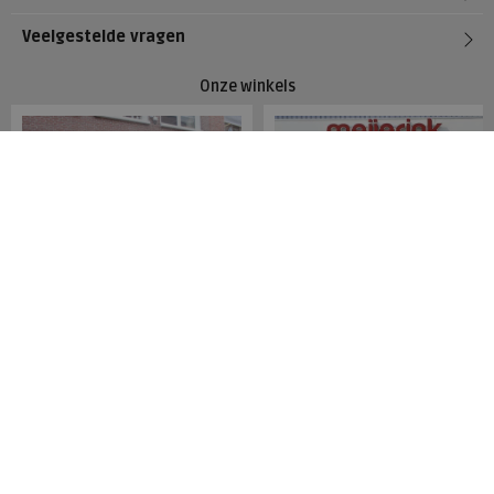
Veelgestelde vragen
Onze winkels
Meijerink Hoorn
Meijerink Heemskerk
Nieuwsteeg 39
Deutzstraat 21 A
1621 EC, Hoorn
1961 NS, Heemskerk
0229-296675
0251-446006
Betaalmogelijkheden