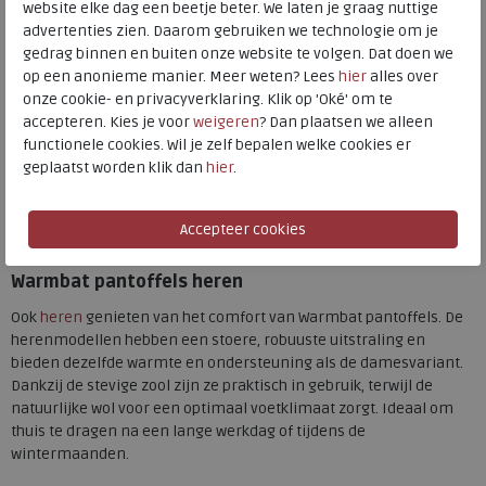
website elke dag een beetje beter. We laten je graag nuttige
advertenties zien. Daarom gebruiken we technologie om je
Warmbat pantoffels
gedrag binnen en buiten onze website te volgen. Dat doen we
De
pantoffels
van Warmbat zijn een perfecte combinatie van
op een anonieme manier. Meer weten? Lees
hier
alles over
comfort, kwaliteit en stijl. Ze hebben een zachte binnenvoering
onze cookie- en privacyverklaring. Klik op 'Oké' om te
van merinowol en een stevige, antislip rubberzool die ook
accepteren. Kies je voor
weigeren
? Dan plaatsen we alleen
geschikt is voor korte stukjes buiten. Het bovenmateriaal van
functionele cookies. Wil je zelf bepalen welke cookies er
suède of leer zorgt voor een luxe uitstraling en lange levensduur.
geplaatst worden klik dan
hier
.
Bij Meijerink Schoenen vind je diverse modellen Warmbat
pantoffels in verschillende kleuren en stijlen, van klassieke
instappers tot hippe mocassins.
Warmbat pantoffels heren
Ook
heren
genieten van het comfort van Warmbat pantoffels. De
herenmodellen hebben een stoere, robuuste uitstraling en
bieden dezelfde warmte en ondersteuning als de damesvariant.
Dankzij de stevige zool zijn ze praktisch in gebruik, terwijl de
natuurlijke wol voor een optimaal voetklimaat zorgt. Ideaal om
thuis te dragen na een lange werkdag of tijdens de
wintermaanden.