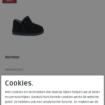
SALE
Warmbat
Willow black
Cookies.
€ 79,95
€ 63,96
Met cookies en technieken die daarop lijken helpen we je beter
Beschikbare maten
en persoonlijker. Dankzij functionele cookies werkt de website
goed. Ze hebben ook een analytische functie. Zo maken we de
37