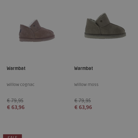
Warmbat
Warmbat
Willow cognac
Willow moss
€ 79,95
€ 79,95
€ 63,96
€ 63,96
Beschikbare maten
Beschikbare maten
36
37
38
41
36
37
38
39
41