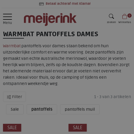
Betaal achteraf met Klarna!
0
zoeken
Winkeltas
Menu
WARMBAT PANTOFFELS DAMES
zoeken
Warmbat
pantoffels voor dames staan bekend om hun
uitzonderlijke comfort en warme voering. Deze pantoffels zijn
gemaakt van echte Australische merinowol, waardoor je voeten
heerlijk warm blijven, zelfs op de koudste dagen. Bovendien zorgt
het ademende materiaal ervoor dat je voeten niet oververhit
raken. Ideaal voor thuis, op de camping of tijdens een
ontspannen weekendje weg.
Filter
1 - 3 van 3 artikelen
Sale
pantoffels
pantoffels muil
SALE
SALE