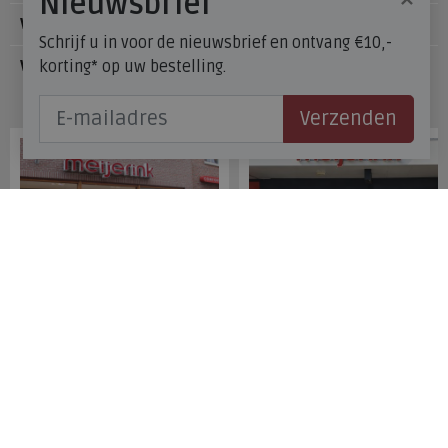
Nieuwsbrief
Voetzorg
Schrijf u in voor de nieuwsbrief en ontvang €10,-
korting* op uw bestelling.
Veelgestelde vragen
Onze winkels
Verzenden
Meijerink Hoorn
Meijerink Heemskerk
Nieuwsteeg 39
Deutzstraat 21 A
1621 EC, Hoorn
1961 NS, Heemskerk
0229-296675
0251-446006
Betaalmogelijkheden