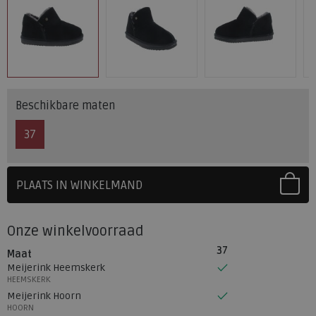
Beschikbare maten
37
PLAATS IN WINKELMAND
SELECTEER EERST UW MAAT
Onze winkelvoorraad
37
Maat
Meijerink Heemskerk
HEEMSKERK
Meijerink Hoorn
HOORN