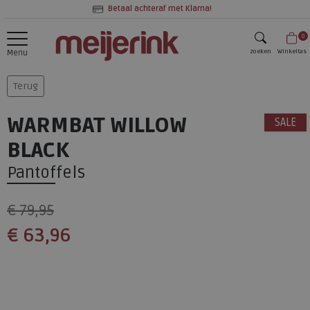
Betaal achteraf met Klarna!
0
zoeken
Winkeltas
Menu
zoeken
Terug
WARMBAT WILLOW
SALE
BLACK
Pantoffels
€ 79,95
€ 63,96