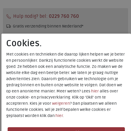
Hulp nodig? bel:
0229 760 760
Gratis verzending binnen Nederland*
Voor 14:00 uur besteld = dezelfde werkdag verzonden*
Cookies.
Altijd retourneren, binnen 1 werkdag terugbetaald
Met cookies en technieken die daarop lijken helpen we je beter
en persoonlijker. Dankzij functionele cookies werkt de website
Merk
Warmbat
goed. Ze hebben ook een analytische functie. Zo maken we de
Fabrikantcode
WLW321099-43
website elke dag een beetje beter. We laten je graag nuttige
Bestelcode
560.01.113866
advertenties zien. Daarom gebruiken we technologie om je
gedrag binnen en buiten onze website te volgen. Dat doen we
Kleur
Black
op een anonieme manier. Meer weten? Lees
hier
alles over
onze cookie- en privacyverklaring. Klik op 'Oké' om te
Materiaal
Suede
accepteren. Kies je voor
weigeren
? Dan plaatsen we alleen
functionele cookies. Wil je zelf bepalen welke cookies er
Uitneembaar voetbed
nee
geplaatst worden klik dan
hier
.
Hakhoogte
1.00 cm