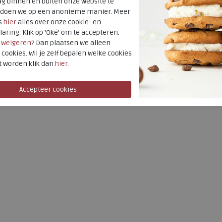
g binnen en buiten onze website te
36
t doen we op een anonieme manier. Meer
s
hier
alles over onze cookie- en
laring. Klik op 'Oké' om te accepteren.
r
weigeren
? Dan plaatsen we alleen
 cookies. Wil je zelf bepalen welke cookies
t worden klik dan
hier
.