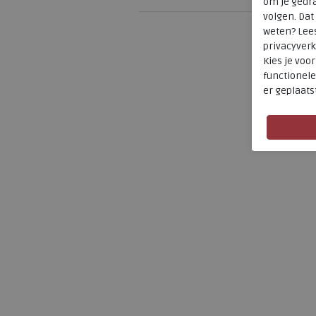
om je gedra
volgen. Da
weten? Lee
privacyverk
Kies je voo
functionele
er geplaats