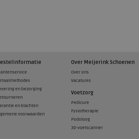
estelinformatie
Over Meijerink Schoenen
lantenservice
Over ons
etaalmethodes
Vacatures
evering en bezorging
Voetzorg
etourneren
Pedicure
arantie en klachten
Fysiotherapie
lgemene voorwaarden
Podoloog
3D-voetscanner