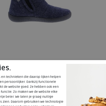
Rohde
ies.
2006-56 ocean
 en technieken die daarop lijken helpen
wijdte Wijdtemaat G
 en persoonlijker. Dankzij functionele
€ 69,95
kt de website goed. Ze hebben ook een
€ 34,98
 functie. Zo maken we de website elke
tje beter. We laten je graag nuttige
Beschikbare maten
es zien. Daarom gebruiken we technologie