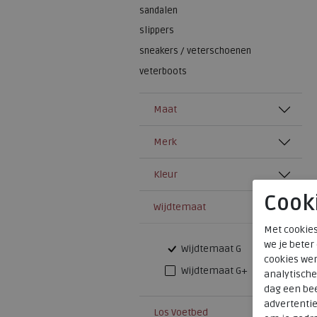
sandalen
slippers
sneakers / veterschoenen
veterboots
Maat
Merk
Kleur
Cook
Wijdtemaat
Met cookies
we je beter
Wijdtemaat G
cookies wer
Wijdtemaat G+
analytische
dag een bee
advertenti
Los Voetbed