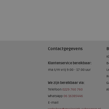
Contactgegevens
B
K
Klantenservice bereikbaar:
B
ma t/m vrij 9:00 - 17:00 uur
L
R
We zijn bereikbaar via:
G
Telefoon
0229 760 760
A
WhatsApp
06 16385446
E-mail