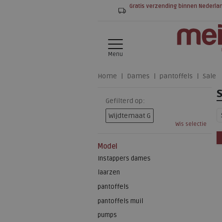
Gratis verzending binnen Nederla
Menu
Home
Dames
pantoffels
Sale
Gefilterd op:
Wijdtemaat G
Wis selectie
Model
Instappers dames
laarzen
pantoffels
pantoffels muil
pumps