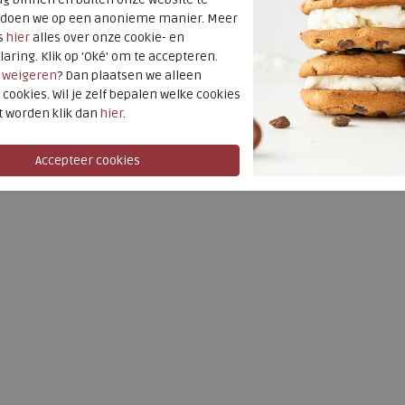
4,5
8
t doen we op een anonieme manier. Meer
s
hier
alles over onze cookie- en
laring. Klik op 'Oké' om te accepteren.
r
weigeren
? Dan plaatsen we alleen
 cookies. Wil je zelf bepalen welke cookies
t worden klik dan
hier
.