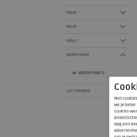
Maat
Merk
Kleur
Wijdtemaat
Wijdtemaat G
Cook
Los Voetbed
Met cookies
we je beter
cookies wer
analytische
dag een bee
advertenti
om je gedra