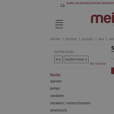
Gratis verzending binnen Nederla
Menu
Home
Dames
pumps
Ara
Sa
Gefilterd op:
Ara
Wijdtemaat G
Wis selectie
Model
laarzen
pumps
sandalen
sneakers / veterschoenen
veterboots