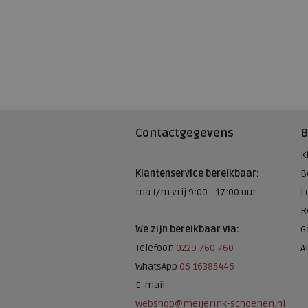
Contactgegevens
B
K
Klantenservice bereikbaar:
B
ma t/m vrij 9:00 - 17:00 uur
L
R
We zijn bereikbaar via:
G
Telefoon
0229 760 760
A
WhatsApp
06 16385446
E-mail
webshop@meijerink-schoenen.nl