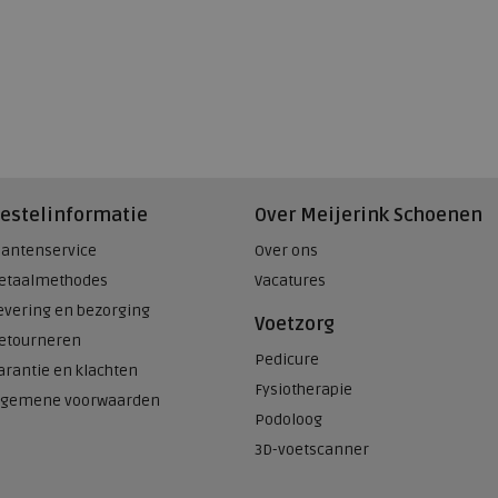
estelinformatie
Over Meijerink Schoenen
lantenservice
Over ons
etaalmethodes
Vacatures
evering en bezorging
Voetzorg
etourneren
Pedicure
arantie en klachten
Fysiotherapie
lgemene voorwaarden
Podoloog
3D-voetscanner