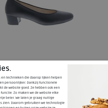
Ara
ies.
Vicenza black
 en technieken die daarop lijken helpen
wijdte Wijdtemaat G
 en persoonlijker. Dankzij functionele
kt de website goed. Ze hebben ook een
€ 119,95
 functie. Zo maken we de website elke
€ 83,97
tje beter. We laten je graag nuttige
Beschikbare maten
es zien. Daarom gebruiken we technologie
g binnen en buiten onze website te