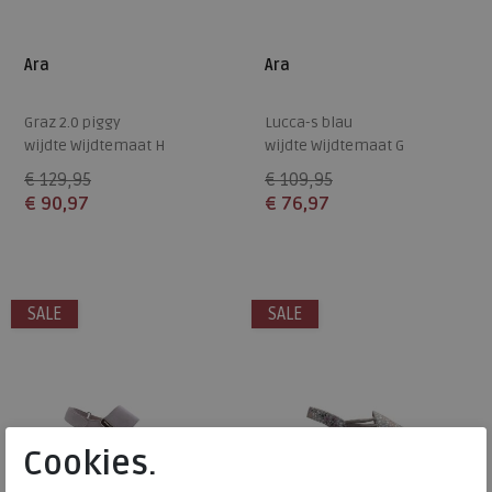
Ara
Ara
Graz 2.0 piggy
Lucca-s blau
wijdte Wijdtemaat H
wijdte Wijdtemaat G
€ 129,95
€ 109,95
€ 90,97
€ 76,97
Beschikbare maten
Beschikbare maten
6
37
43
SALE
SALE
Cookies.