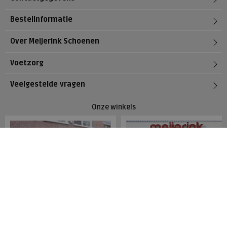
Bestelinformatie
Over Meijerink Schoenen
Voetzorg
Veelgestelde vragen
Onze winkels
Meijerink Hoorn
Meijerink Heemskerk
Nieuwsteeg 39
Deutzstraat 21 A