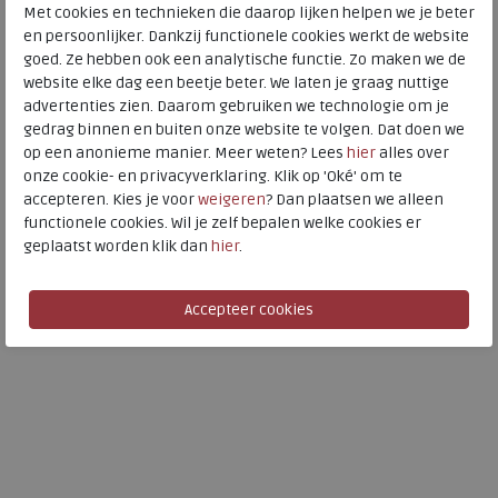
Met cookies en technieken die daarop lijken helpen we je beter
en persoonlijker. Dankzij functionele cookies werkt de website
goed. Ze hebben ook een analytische functie. Zo maken we de
website elke dag een beetje beter. We laten je graag nuttige
Ara
Ara
advertenties zien. Daarom gebruiken we technologie om je
gedrag binnen en buiten onze website te volgen. Dat doen we
Lucca-s sand
Hawaii 2.0 sasso
op een anonieme manier. Meer weten? Lees
hier
alles over
wijdte Wijdtemaat G
onze cookie- en privacyverklaring. Klik op 'Oké' om te
accepteren. Kies je voor
weigeren
? Dan plaatsen we alleen
€ 109,95
€ 79,95
functionele cookies. Wil je zelf bepalen welke cookies er
€ 76,97
€ 55,97
geplaatst worden klik dan
hier
.
Beschikbare maten
Beschikbare maten
43
41