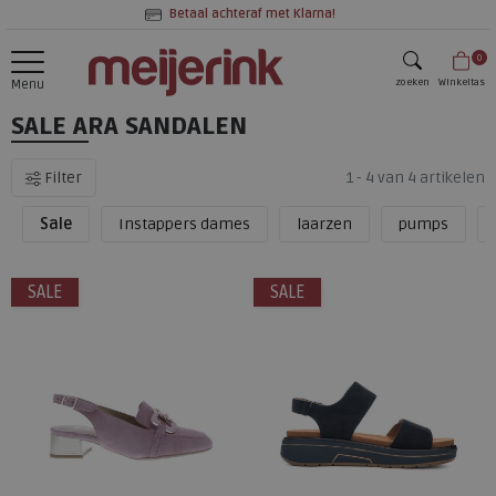
Betaal achteraf met Klarna!
0
zoeken
Winkeltas
Menu
SALE ARA SANDALEN
zoeken
Filter
1 - 4 van 4 artikelen
Sale
Instappers dames
laarzen
pumps
SALE
SALE