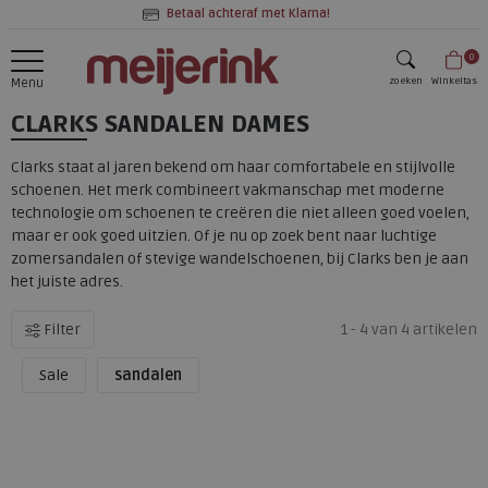
Betaal achteraf met Klarna!
0
zoeken
Winkeltas
Menu
CLARKS SANDALEN DAMES
zoeken
Clarks staat al jaren bekend om haar comfortabele en stijlvolle
schoenen. Het merk combineert vakmanschap met moderne
technologie om schoenen te creëren die niet alleen goed voelen,
maar er ook goed uitzien. Of je nu op zoek bent naar luchtige
zomersandalen of stevige wandelschoenen, bij Clarks ben je aan
het juiste adres.
Filter
1 - 4 van 4 artikelen
Sale
sandalen