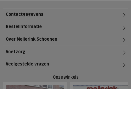
Contactgegevens
Bestelinformatie
Over Meijerink Schoenen
Voetzorg
Veelgestelde vragen
Onze winkels