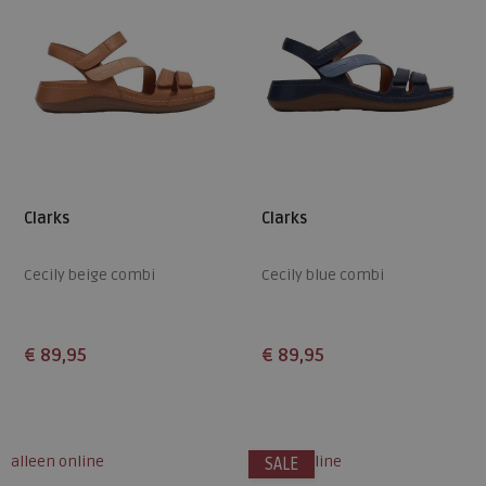
Clarks
Clarks
Cecily beige combi
Cecily blue combi
€ 89,95
€ 89,95
Beschikbare maten
Beschikbare maten
6,5
8
5,5
6,5
alleen online
alleen online
SALE