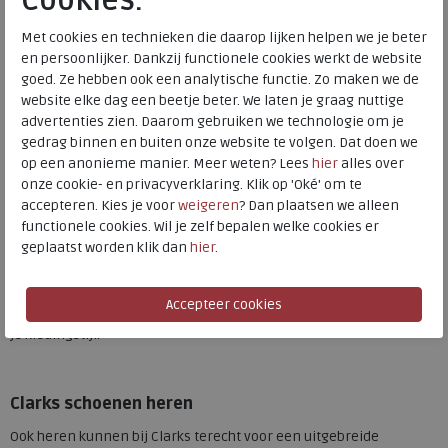
Cookies.
Clarks sandalen
Met cookies en technieken die daarop lijken helpen we je beter
De Clarks sandalen voor dames zijn ontworpen met comfort en
en persoonlijker. Dankzij functionele cookies werkt de website
elegantie in gedachten. Ze hebben zachte voetbedden, goede
goed. Ze hebben ook een analytische functie. Zo maken we de
ondersteuning en een moderne uitstraling. Verkrijgbaar in
website elke dag een beetje beter. We laten je graag nuttige
diverse kleuren en materialen zijn deze sandalen perfect voor
advertenties zien. Daarom gebruiken we technologie om je
dagelijks gebruik. Vakanties of zomerse dagen in de stad. Dankzij
gedrag binnen en buiten onze website te volgen. Dat doen we
verstelbare bandjes en flexibele zolen loop je er de hele dag
op een anonieme manier. Meer weten? Lees
hier
alles over
moeiteloos op rond.
onze cookie- en privacyverklaring. Klik op 'Oké' om te
accepteren. Kies je voor
weigeren
? Dan plaatsen we alleen
Clarks schoenen
functionele cookies. Wil je zelf bepalen welke cookies er
geplaatst worden klik dan
hier
.
Naast sandalen biedt Clarks ook andere damesschoenen zoals
stijlvolle
pumps
. De damesschoenen van Clarks staan bekend om
hun soepele pasvorm, hoogwaardige afwerking en tijdloze design.
Van zakelijke tot casual outfits, je combineert ze moeiteloos met
je kledingstijl.
Clarks schoenen heren
Ook heren kunnen bij Clarks terecht voor een uitgebreide