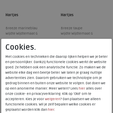
Hartjes
Hartjes
Breeze marineblau
Breeze taupe
wijdte Wijdtemaat G
wijdte Wijdtemaat G
Cookies.
€ 169,95
€ 169,95
Beschikbare maten
Beschikbare maten
Met cookies en technieken die daarop lijken helpen we je beter
en persoonlijker. Dankzij functionele cookies werkt de website
37
42
37
42
goed. Ze hebben ook een analytische functie. Zo maken we de
website elke dag een beetje beter. We laten je graag nuttige
advertenties zien. Daarom gebruiken we technologie om je
gedrag binnen en buiten onze website te volgen. Dat doen we
op een anonieme manier. Meer weten? Lees
hier
alles over
onze cookie- en privacyverklaring. Klik op 'Oké' om te
accepteren. Kies je voor
weigeren
? Dan plaatsen we alleen
functionele cookies. Wil je zelf bepalen welke cookies er
geplaatst worden klik dan
hier
.