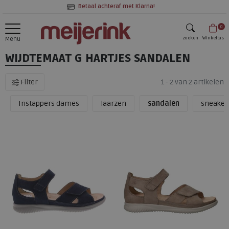
Betaal achteraf met Klarna!
0
zoeken
Winkeltas
Menu
WIJDTEMAAT G HARTJES SANDALEN
zoeken
Filter
1 - 2 van 2 artikelen
Instappers dames
laarzen
sandalen
sneaker