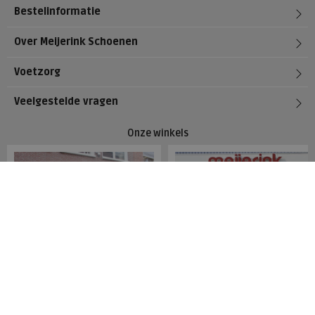
Bestelinformatie
Over Meijerink Schoenen
Voetzorg
Veelgestelde vragen
Onze winkels
Meijerink Hoorn
Meijerink Heemskerk
Nieuwsteeg 39
Deutzstraat 21 A
1621 EC, Hoorn
1961 NS, Heemskerk
0229-296675
0251-446006