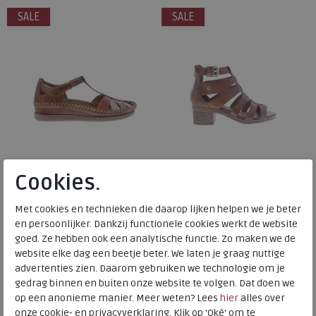
SALE
SALE
Cookies.
Pikolinos
Pikolinos
Met cookies en technieken die daarop lijken helpen we je beter
en persoonlijker. Dankzij functionele cookies werkt de website
Cadaques brandy
Blanes brandy
goed. Ze hebben ook een analytische functie. Zo maken we de
website elke dag een beetje beter. We laten je graag nuttige
€ 109,95
€ 119,95
advertenties zien. Daarom gebruiken we technologie om je
€ 65,97
€ 71,97
gedrag binnen en buiten onze website te volgen. Dat doen we
op een anonieme manier. Meer weten? Lees
hier
alles over
Beschikbare maten
Beschikbare maten
onze cookie- en privacyverklaring. Klik op 'Oké' om te