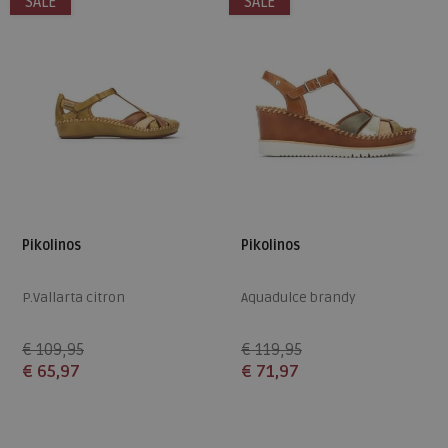
SALE
SALE
Pikolinos
Pikolinos
P.Vallarta citron
Aquadulce brandy
€ 109,95
€ 119,95
€ 65,97
€ 71,97
Beschikbare maten
Beschikbare maten
37
42