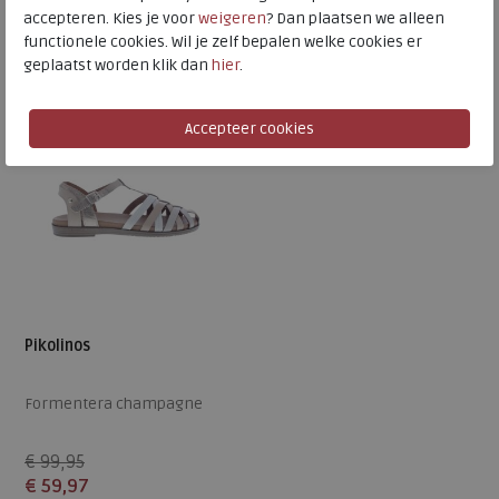
41
41
accepteren. Kies je voor
weigeren
? Dan plaatsen we alleen
functionele cookies. Wil je zelf bepalen welke cookies er
alleen online
SALE
geplaatst worden klik dan
hier
.
Pikolinos
Formentera champagne
€ 99,95
€ 59,97