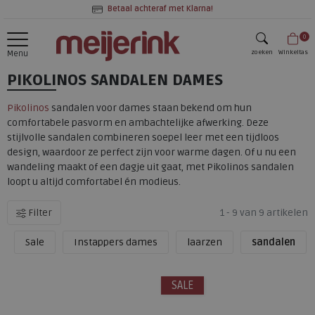
Betaal achteraf met Klarna!
0
zoeken
Winkeltas
Menu
PIKOLINOS SANDALEN DAMES
zoeken
Pikolinos
sandalen voor dames staan bekend om hun
comfortabele pasvorm en ambachtelijke afwerking. Deze
stijlvolle sandalen combineren soepel leer met een tijdloos
design, waardoor ze perfect zijn voor warme dagen. Of u nu een
wandeling maakt of een dagje uit gaat, met Pikolinos sandalen
loopt u altijd comfortabel én modieus.
Filter
1 - 9 van 9 artikelen
Sale
Instappers dames
laarzen
sandalen
SALE