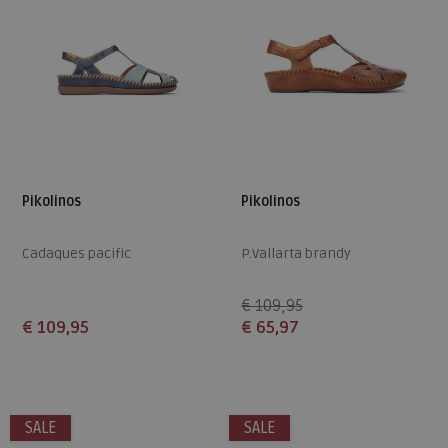
Pikolinos
Pikolinos
Cadaques pacific
P.Vallarta brandy
€ 109,95
€ 109,95
€ 65,97
Beschikbare maten
Beschikbare maten
36
39
41
42
40
SALE
SALE