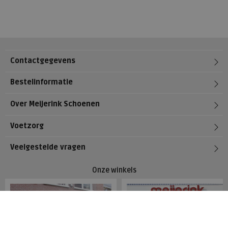
Contactgegevens
Bestelinformatie
Over Meijerink Schoenen
Voetzorg
Veelgestelde vragen
Onze winkels