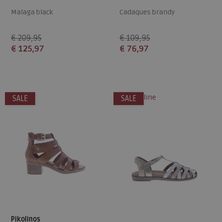
Malaga black
Cadaques brandy
€ 209,95
€ 109,95
€ 125,97
€ 76,97
Beschikbare maten
Beschikbare maten
42
41
alleen online
SALE
SALE
Pikolinos