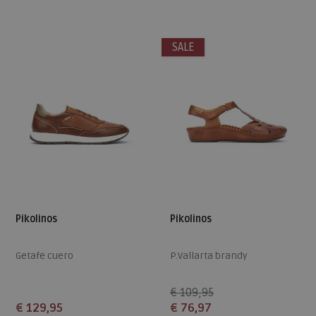
Beschikbare maten
Beschikbare maten
36
39
41
42
37
42
SALE
Pikolinos
Pikolinos
Getafe cuero
P.Vallarta brandy
€ 109,95
€ 129,95
€ 76,97