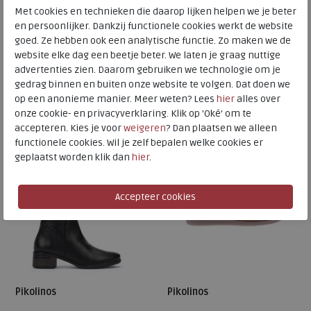
San Sebastia black
Met cookies en technieken die daarop lijken helpen we je beter
Vigo marfil
en persoonlijker. Dankzij functionele cookies werkt de website
goed. Ze hebben ook een analytische functie. Zo maken we de
€ 179,95
€ 134,95
website elke dag een beetje beter. We laten je graag nuttige
€ 67,48
advertenties zien. Daarom gebruiken we technologie om je
Beschikbare maten
gedrag binnen en buiten onze website te volgen. Dat doen we
Beschikbare maten
op een anonieme manier. Meer weten? Lees
hier
alles over
37
39
40
41
onze cookie- en privacyverklaring. Klik op 'Oké' om te
41
SALE
SALE
accepteren. Kies je voor
weigeren
? Dan plaatsen we alleen
functionele cookies. Wil je zelf bepalen welke cookies er
geplaatst worden klik dan
hier
.
Pikolinos
Pikolinos