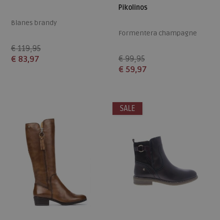
Pikolinos
Blanes brandy
Formentera champagne
€ 119,95
€ 83,97
€ 99,95
€ 59,97
Beschikbare maten
Beschikbare maten
41
41
SALE