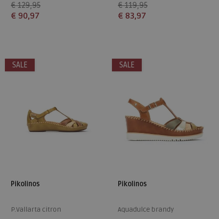
€ 129,95
€ 119,95
€ 90,97
€ 83,97
Beschikbare maten
Beschikbare maten
40
43
44
46
SALE
SALE
Pikolinos
Pikolinos
P.Vallarta citron
Aquadulce brandy