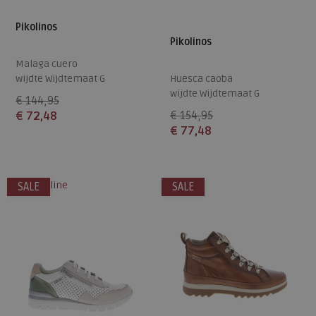
Pikolinos
Pikolinos
Malaga cuero
wijdte Wijdtemaat G
Huesca caoba
wijdte Wijdtemaat G
€ 144,95
€ 72,48
€ 154,95
€ 77,48
Beschikbare maten
Beschikbare maten
41
42
41
alleen online
SALE
SALE