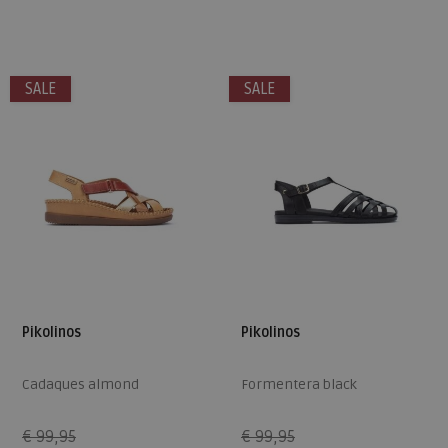
Beschikbare maten
Beschikbare maten
40
42
45
40
SALE
SALE
Pikolinos
Pikolinos
Cadaques almond
Formentera black
€ 99,95
€ 99,95