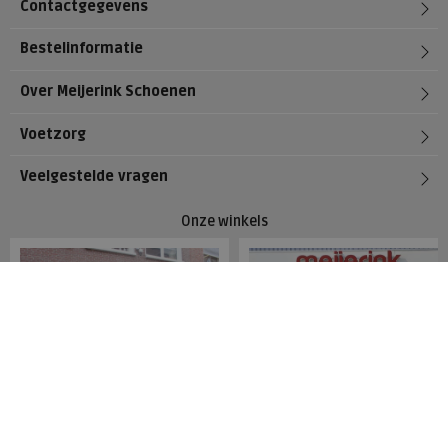
Contactgegevens
Bestelinformatie
Over Meijerink Schoenen
Voetzorg
Veelgestelde vragen
Onze winkels
Meijerink Hoorn
Meijerink Heemskerk
Nieuwsteeg 39
Deutzstraat 21 A