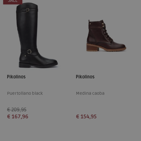
SALE
Pikolinos
Pikolinos
Puertollano black
Medina caoba
€ 209,95
€ 167,96
€ 154,95
Beschikbare maten
Beschikbare maten
37
39
40
42
37
39
42