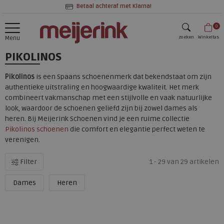
Betaal achteraf met Klarna!
0
zoeken
Winkeltas
Menu
PIKOLINOS
zoeken
Pikolinos
is een Spaans schoenenmerk dat bekendstaat om zijn
authentieke uitstraling en hoogwaardige kwaliteit. Het merk
combineert vakmanschap met een stijlvolle en vaak natuurlijke
look, waardoor de schoenen geliefd zijn bij zowel dames als
heren. Bij Meijerink Schoenen vind je een ruime collectie
Pikolinos schoenen
die comfort en elegantie perfect weten te
verenigen.
Filter
1 - 29 van 29 artikelen
Dames
Heren