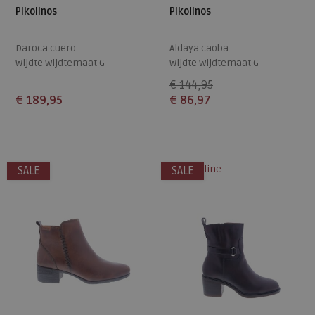
Pikolinos
Pikolinos
Daroca cuero
Aldaya caoba
wijdte Wijdtemaat G
wijdte Wijdtemaat G
€ 144,95
€ 189,95
€ 86,97
Beschikbare maten
Beschikbare maten
37
42
37
alleen online
SALE
SALE