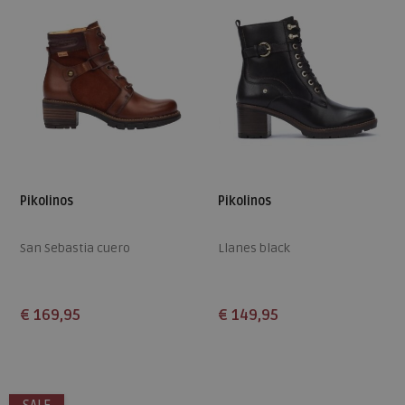
Pikolinos
Pikolinos
San Sebastia cuero
Llanes black
€ 169,95
€ 149,95
Beschikbare maten
Beschikbare maten
37
38
40
42
37
38
40
41
42