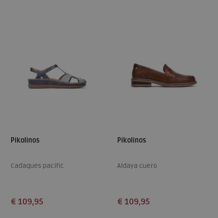
37
38
40
42
37
38
39
Pikolinos
Pikolinos
Cadaques pacific
Aldaya cuero
€ 109,95
€ 109,95