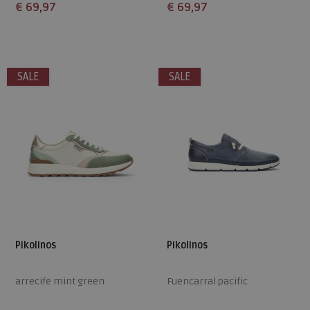
€ 69,97
€ 69,97
Beschikbare maten
Beschikbare maten
37
42
38
SALE
SALE
Pikolinos
Pikolinos
arrecife mint green
Fuencarral pacific