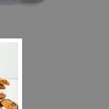
maat K
 maten
,5
7,5