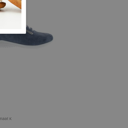
maat K