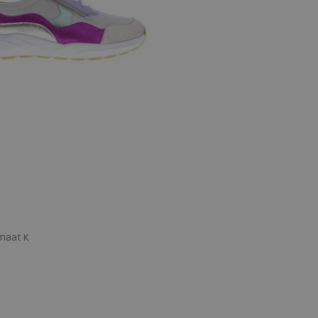
maat K
 maten