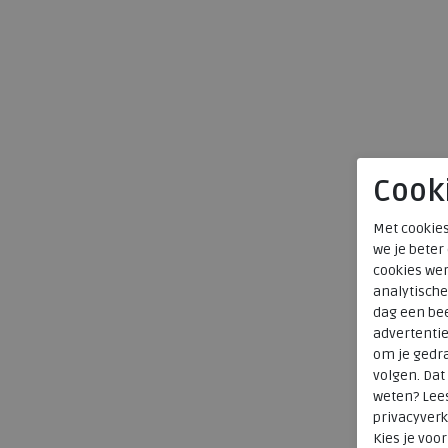
Cook
Met cookies
we je beter
cookies wer
analytische
dag een bee
advertenti
om je gedra
volgen. Da
weten? Lee
privacyverk
Kies je voo