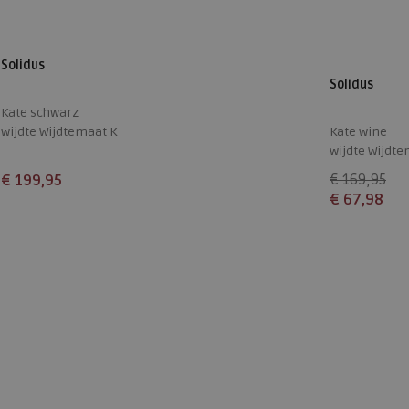
Solidus
Solidus
Kate schwarz
wijdte Wijdtemaat K
Kate wine
wijdte Wijdte
€ 199,95
€ 169,95
€ 67,98
Beschikbare maten
Beschikbare
3
4,5
5
5,5
6,5
7
9
4
4,5