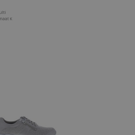
lti
maat K
 maten