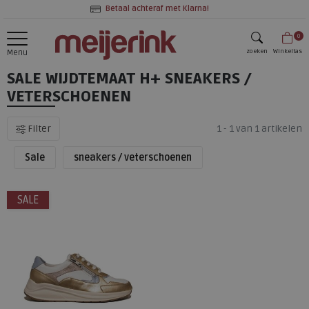
Betaal achteraf met Klarna!
0
zoeken
Winkeltas
Menu
SALE WIJDTEMAAT H+ SNEAKERS /
zoeken
VETERSCHOENEN
Filter
1 - 1 van 1 artikelen
Sale
sneakers / veterschoenen
SALE