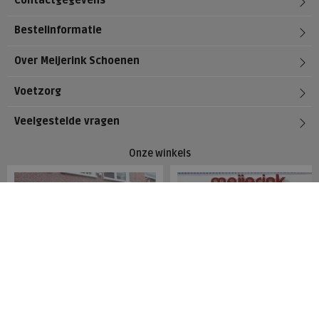
Contactgegevens
Bestelinformatie
Over Meijerink Schoenen
Voetzorg
Veelgestelde vragen
Onze winkels
Meijerink Hoorn
Meijerink Heemskerk
Nieuwsteeg 39
Deutzstraat 21 A