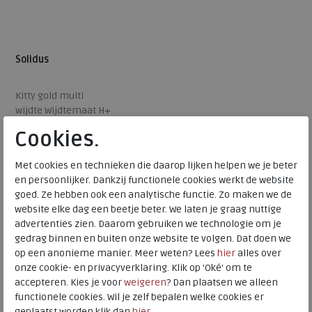
Solidus
Kitty gold multi
wijdte Wijdtemaat H+
€ 204,95
Cookies.
€ 143,47
Met cookies en technieken die daarop lijken helpen we je beter
Beschikbare maten
en persoonlijker. Dankzij functionele cookies werkt de website
4,5
6
7
8
goed. Ze hebben ook een analytische functie. Zo maken we de
website elke dag een beetje beter. We laten je graag nuttige
advertenties zien. Daarom gebruiken we technologie om je
gedrag binnen en buiten onze website te volgen. Dat doen we
op een anonieme manier. Meer weten? Lees
hier
alles over
onze cookie- en privacyverklaring. Klik op 'Oké' om te
accepteren. Kies je voor
weigeren
? Dan plaatsen we alleen
functionele cookies. Wil je zelf bepalen welke cookies er
geplaatst worden klik dan
hier
.