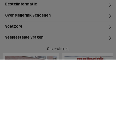
Bestelinformatie
Over Meijerink Schoenen
Voetzorg
Veelgestelde vragen
Onze winkels
Meijerink Hoorn
Meijerink Heemskerk
Nieuwsteeg 39
Deutzstraat 21 A
1621 EC, Hoorn
1961 NS, Heemskerk
0229-296675
0251-446006