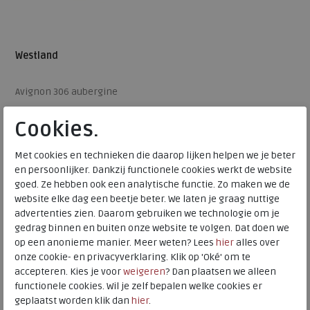
Westland
Avignon 306 aubergine
Cookies.
€ 59,95
€ 17,99
Met cookies en technieken die daarop lijken helpen we je beter
Beschikbare maten
en persoonlijker. Dankzij functionele cookies werkt de website
goed. Ze hebben ook een analytische functie. Zo maken we de
35
website elke dag een beetje beter. We laten je graag nuttige
advertenties zien. Daarom gebruiken we technologie om je
gedrag binnen en buiten onze website te volgen. Dat doen we
op een anonieme manier. Meer weten? Lees
hier
alles over
onze cookie- en privacyverklaring. Klik op 'Oké' om te
accepteren. Kies je voor
weigeren
? Dan plaatsen we alleen
functionele cookies. Wil je zelf bepalen welke cookies er
geplaatst worden klik dan
hier
.