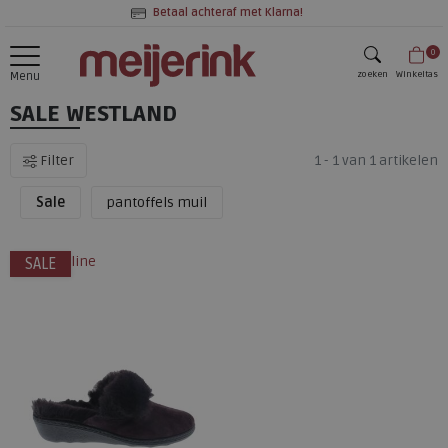
Betaal achteraf met Klarna!
0
zoeken
Winkeltas
Menu
SALE WESTLAND
zoeken
Filter
1 - 1 van 1 artikelen
Sale
pantoffels muil
alleen online
SALE