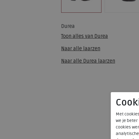
Durea
Toon alles van
Durea
Naar alle
laarzen
Naar alle
Durea laarzen
Cook
Met cookies
we je beter
cookies wer
analytische