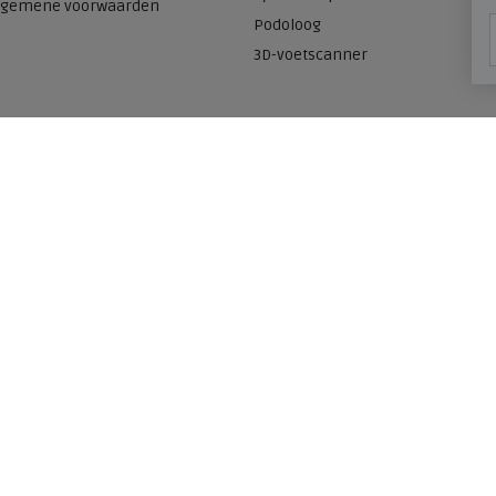
lgemene voorwaarden
Podoloog
3D-voetscanner
Onze winkels
n
Meijerink Heemskerk
Deutzstraat 21 A
1961 NS, Heemskerk
0251-446006