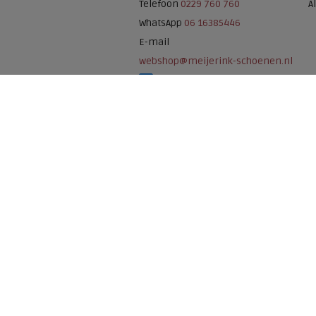
Telefoon
0229 760 760
A
WhatsApp
06 16385446
E-mail
webshop@meijerink-schoenen.nl
Meijerink Schoenen op Facebook
Meijerink schoenen op Instagram
Meijerink Hoor
Nieuwsteeg 39
1621 EC, Hoorn
0229-296675
Betaalmogelijkheden