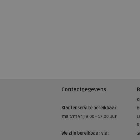
Contactgegevens
B
K
Klantenservice bereikbaar:
B
ma t/m vrij 9:00 - 17:00 uur
L
R
We zijn bereikbaar via:
G