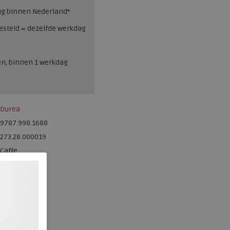
ng binnen Nederland*
esteld = dezelfde werkdag
en, binnen 1 werkdag
Durea
9787.998.1688
273.28.000019
Caffe
Suede
k
ja