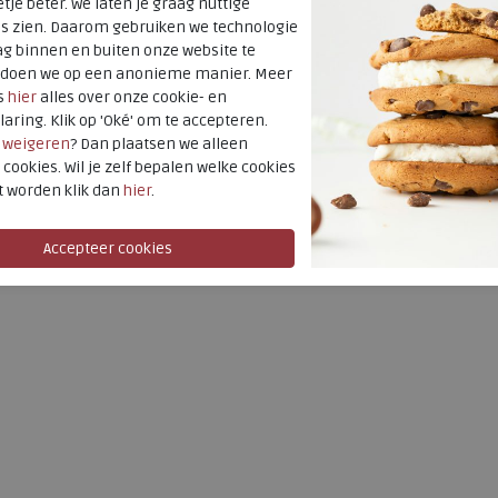
tje beter. We laten je graag nuttige
Hakhoogte
es zien. Daarom gebruiken we technologie
g binnen en buiten onze website te
t doen we op een anonieme manier. Meer
s
hier
alles over onze cookie- en
laring. Klik op 'Oké' om te accepteren.
r
weigeren
? Dan plaatsen we alleen
 cookies. Wil je zelf bepalen welke cookies
t worden klik dan
hier
.