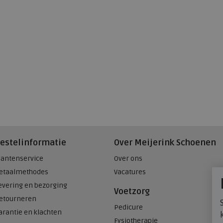
estelinformatie
Over Meijerink Schoenen
lantenservice
Over ons
etaalmethodes
Vacatures
evering en bezorging
Voetzorg
etourneren
Pedicure
arantie en klachten
Fysiotherapie