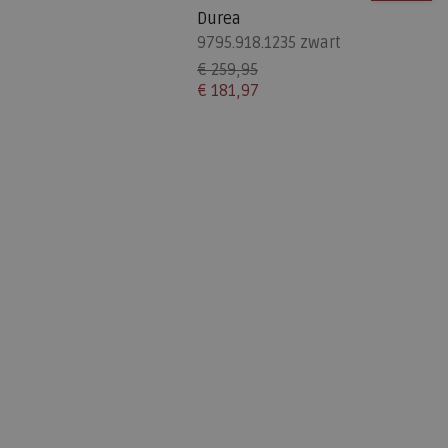
Durea
9795.918.1235 zwart
€ 259,95
€ 181,97