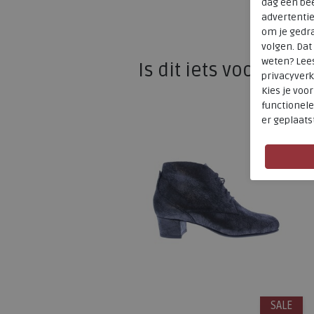
dag een bee
advertenti
om je gedra
volgen. Da
weten? Lee
Is dit iets voor u?
privacyverk
Kies je voo
functionele
er geplaats
SALE