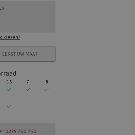
en
k kiezen?
ELMAND
R EERST UW MAAT
orraad
5,5
7
8
el:
0229 760 760