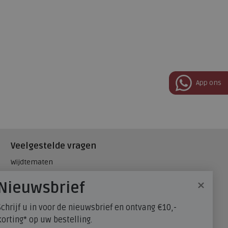
App ons
Veelgestelde vragen
Wijdtematen
Hielspoor
×
Nieuwsbrief
Maatadvies, wat is mijn
schoenmaat?
Schrijf u in voor de nieuwsbrief en ontvang €10,-
FitFlop - maatadvies
korting* op uw bestelling.