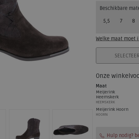
Beschikbare mat
5,5
7
8
Welke maat moet i
PLAATS IN WINK
SELECTEE
Onze winkelvo
Maat
Meijerink
Heemskerk
HEEMSKERK
Meijerink Hoorn
HOORN
Hulp nodig? b