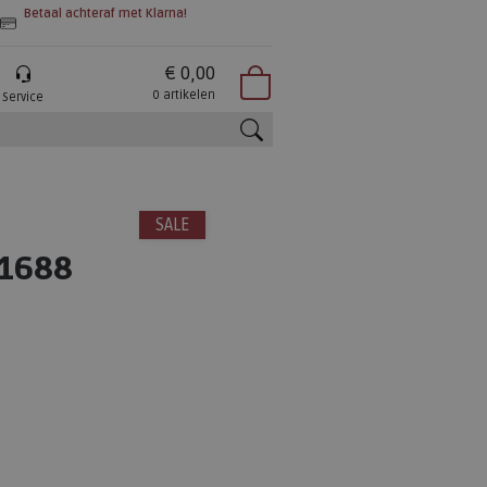
Betaal achteraf met Klarna!
€ 0,00
0 artikelen
Service
zoeken
SALE
.1688