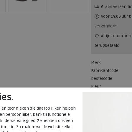
Gratis verzendi
Voor 14:00 uur b
verzonden*
Altijd retourner
terugbetaald
Merk
Fabrikantcode
Bestelcode
Kleur
ies.
Materiaal
 en technieken die daarop lijken helpen
Wijdtemaat
 en persoonlijker. Dankzij functionele
Uitneembaar
kt de website goed. Ze hebben ook een
voetbed
 functie. Zo maken we de website elke