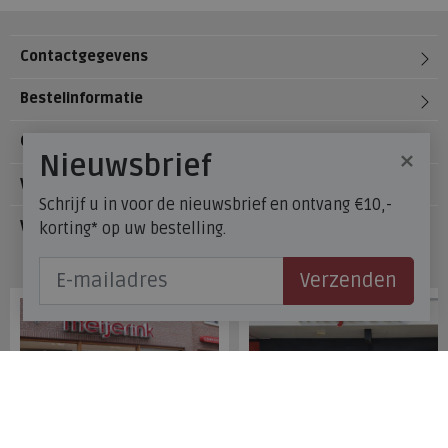
Contactgegevens
Bestelinformatie
Over Meijerink Schoenen
×
Nieuwsbrief
Voetzorg
Schrijf u in voor de nieuwsbrief en ontvang €10,-
Veelgestelde vragen
korting* op uw bestelling.
Onze winkels
Verzenden