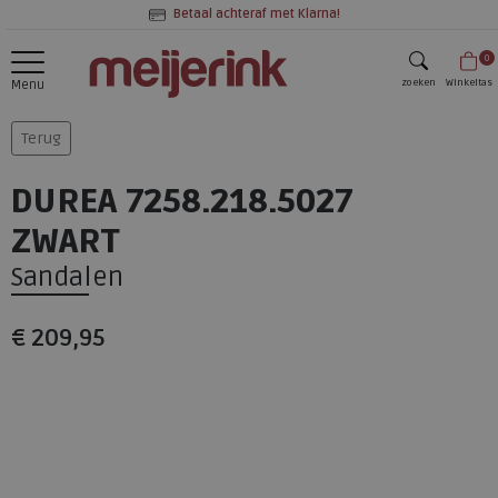
Betaal achteraf met Klarna!
0
zoeken
Winkeltas
Menu
zoeken
Terug
DUREA 7258.218.5027
ZWART
Sandalen
€ 209,95