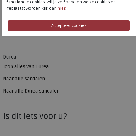
functionele cookies. Wil je zelf bepalen welke cookies er
Kleur
Zwart
geplaatst worden klik dan
hier
.
Materiaal
Leer
Wijdtemaat
h
Uitneembaar voetbed
ja
Durea
Toon alles van
Durea
Naar alle
sandalen
Naar alle
Durea sandalen
Is dit iets voor u?