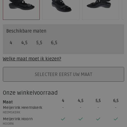
Beschikbare maten
4
4,5
5,5
6,5
Welke maat moet ik kiezen?
PLAATS IN WINKELMAND
SELECTEER EERST UW MAAT
Onze winkelvoorraad
4
4,5
5,5
6,5
Maat
Meijerink Heemskerk
HEEMSKERK
Meijerink Hoorn
HOORN