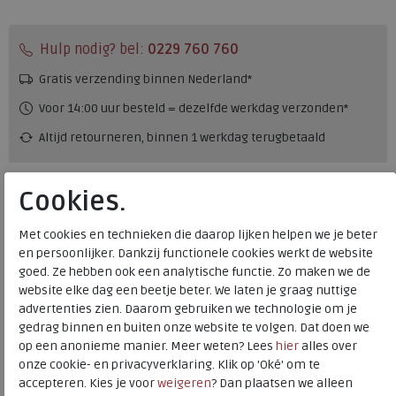
Hulp nodig? bel:
0229 760 760
Gratis verzending binnen Nederland*
Voor 14:00 uur besteld = dezelfde werkdag verzonden*
Altijd retourneren, binnen 1 werkdag terugbetaald
Alternatieve kleuren
Cookies.
Met cookies en technieken die daarop lijken helpen we je beter
en persoonlijker. Dankzij functionele cookies werkt de website
goed. Ze hebben ook een analytische functie. Zo maken we de
website elke dag een beetje beter. We laten je graag nuttige
advertenties zien. Daarom gebruiken we technologie om je
gedrag binnen en buiten onze website te volgen. Dat doen we
Merk
Durea
op een anonieme manier. Meer weten? Lees
hier
alles over
Fabrikantcode
7258.218.5027
onze cookie- en privacyverklaring. Klik op 'Oké' om te
Bestelcode
219.01.103100
accepteren. Kies je voor
weigeren
? Dan plaatsen we alleen