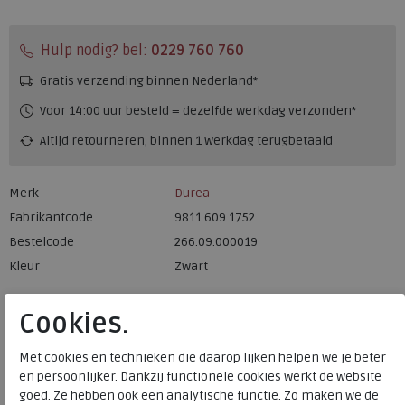
Hulp nodig? bel:
0229 760 760
Gratis verzending binnen Nederland*
Voor 14:00 uur besteld = dezelfde werkdag verzonden*
Altijd retourneren, binnen 1 werkdag terugbetaald
Merk
Durea
Fabrikantcode
9811.609.1752
Bestelcode
266.09.000019
Kleur
Zwart
Materiaal
Leer en suede
Cookies.
Wijdtemaat
m
Met cookies en technieken die daarop lijken helpen we je beter
Uitneembaar voetbed
ja
en persoonlijker. Dankzij functionele cookies werkt de website
Hakhoogte
1.50 cm
goed. Ze hebben ook een analytische functie. Zo maken we de