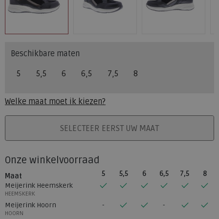
Beschikbare maten
5
5,5
6
6,5
7,5
8
Welke maat moet ik kiezen?
PLAATS IN WINKELMAND
SELECTEER EERST UW MAAT
Onze winkelvoorraad
5
5,5
6
6,5
7,5
8
Maat
Meijerink Heemskerk
HEEMSKERK
Meijerink Hoorn
HOORN