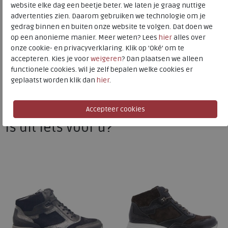
website elke dag een beetje beter. We laten je graag nuttige
advertenties zien. Daarom gebruiken we technologie om je
gedrag binnen en buiten onze website te volgen. Dat doen we
Durea
op een anonieme manier. Meer weten? Lees
hier
alles over
Toon alles van
Durea
onze cookie- en privacyverklaring. Klik op 'Oké' om te
accepteren. Kies je voor
weigeren
? Dan plaatsen we alleen
Naar alle
veterboots
functionele cookies. Wil je zelf bepalen welke cookies er
geplaatst worden klik dan
hier
.
Naar alle
Durea veterboots
Is dit iets voor u?