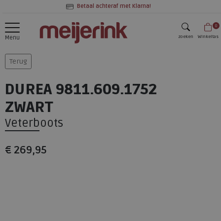
Betaal achteraf met Klarna!
0
zoeken
Winkeltas
Menu
zoeken
Terug
DUREA 9811.609.1752
ZWART
Veterboots
€ 269,95