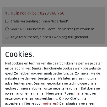
Hulp nodig? bel:
0229 760 760
Gratis verzending binnen Nederland*
Voor 14:00 uur besteld = dezelfde werkdag verzonden*
Altijd retourneren, binnen 1 werkdag terugbetaald
Alternatieve kleuren
Cookies.
Met cookies en technieken die daarop lijken helpen we je beter
en persoonlijker. Dankzij functionele cookies werkt de website
goed. Ze hebben ook een analytische functie. Zo maken we de
website elke dag een beetje beter. We laten je graag nuttige
advertenties zien. Daarom gebruiken we technologie om je
gedrag binnen en buiten onze website te volgen. Dat doen we
Merk
Durea
op een anonieme manier. Meer weten? Lees
hier
alles over
Fabrikantcode
6263.684.1682
onze cookie- en privacyverklaring. Klik op 'Oké' om te
Bestelcode
234.79.000033
accepteren. Kies je voor
weigeren
? Dan plaatsen we alleen