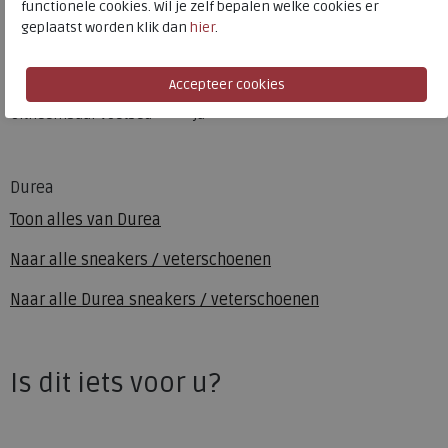
functionele cookies. Wil je zelf bepalen welke cookies er
Kleur
Antracite
geplaatst worden klik dan
hier
.
Materiaal
Leer en suede
Wijdtemaat
g
Uitneembaar voetbed
ja
Durea
Toon alles van
Durea
Naar alle
sneakers / veterschoenen
Naar alle
Durea sneakers / veterschoenen
Is dit iets voor u?