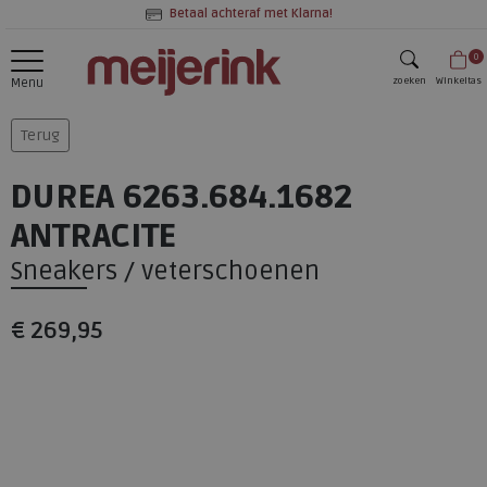
Betaal achteraf met Klarna!
0
zoeken
Winkeltas
Menu
zoeken
Terug
DUREA 6263.684.1682
ANTRACITE
Sneakers / veterschoenen
€ 269,95