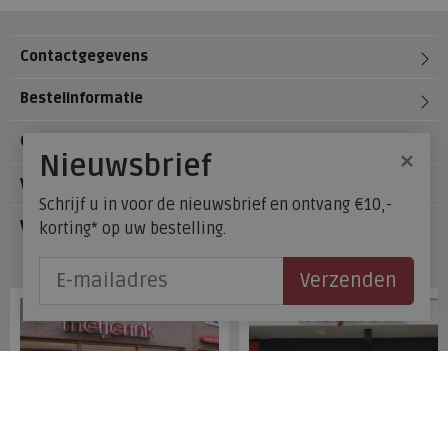
Contactgegevens
Bestelinformatie
Over Meijerink Schoenen
×
Nieuwsbrief
Voetzorg
Schrijf u in voor de nieuwsbrief en ontvang €10,-
Veelgestelde vragen
korting* op uw bestelling.
Onze winkels
Verzenden