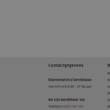
Contactgegevens
B
K
Klantenservice bereikbaar:
B
ma t/m vrij 9:00 - 17:00 uur
L
R
We zijn bereikbaar via:
G
Telefoon
0229 760 760
A