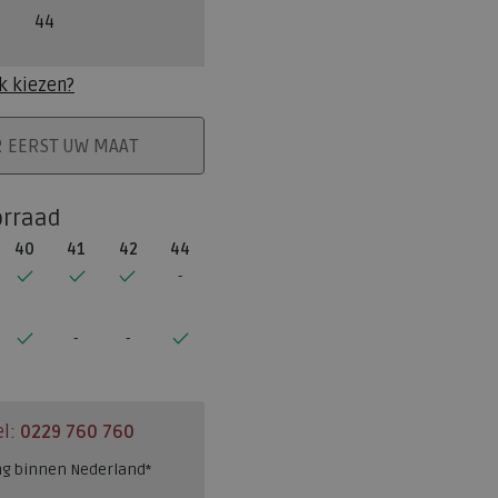
44
k kiezen?
ELMAND
R EERST UW MAAT
orraad
40
41
42
44
el:
0229 760 760
ng binnen Nederland*