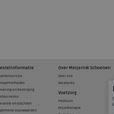
estelinformatie
Over Meijerink Schoenen
lantenservice
Over ons
etaalmethodes
Vacatures
evering en bezorging
Voetzorg
etourneren
Pedicure
arantie en klachten
Fysiotherapie
lgemene voorwaarden