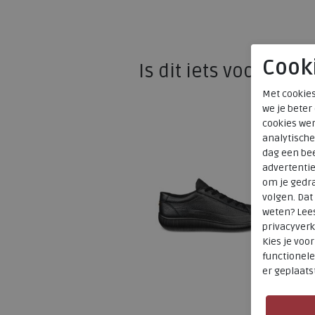
Cook
Is dit iets voor u?
Met cookies
we je beter
cookies wer
analytische
dag een bee
advertenti
om je gedra
volgen. Da
weten? Lee
privacyverk
Kies je voo
functionele
er geplaats