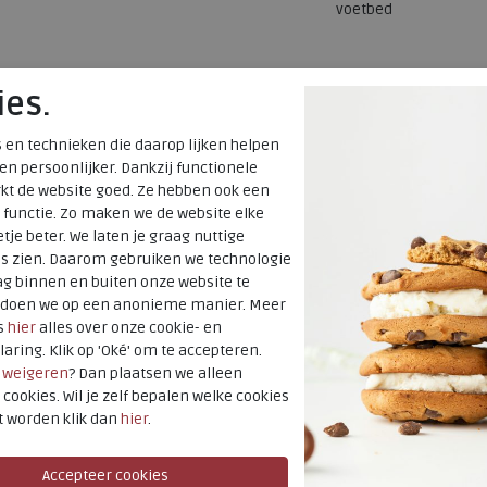
voetbed
ies.
 en technieken die daarop lijken helpen
 en persoonlijker. Dankzij functionele
kt de website goed. Ze hebben ook een
 functie. Zo maken we de website elke
tje beter. We laten je graag nuttige
es zien. Daarom gebruiken we technologie
g binnen en buiten onze website te
t doen we op een anonieme manier. Meer
s
hier
alles over onze cookie- en
laring. Klik op 'Oké' om te accepteren.
r
weigeren
? Dan plaatsen we alleen
 cookies. Wil je zelf bepalen welke cookies
t worden klik dan
hier
.