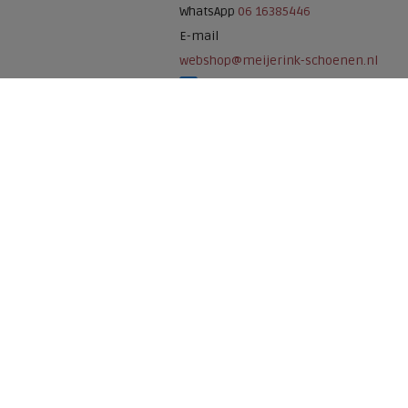
WhatsApp
06 16385446
E-mail
webshop@meijerink-schoenen.nl
Meijerink Schoenen op Facebook
Meijerink schoenen op Instagram
Meijerink Hoor
Nieuwsteeg 39
1621 EC, Hoorn
0229-296675
Betaalmogelijkheden