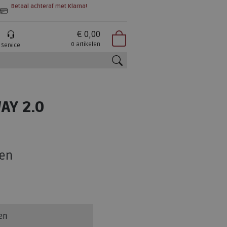
Betaal achteraf met Klarna!
€ 0,00
0 artikelen
Service
zoeken
AY 2.0
en
en