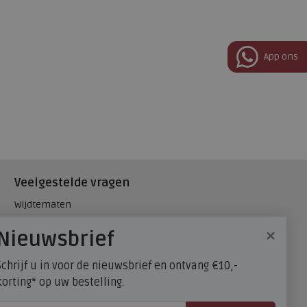
App ons
Veelgestelde vragen
Wijdtematen
Hielspoor
×
Nieuwsbrief
Maatadvies, wat is mijn
schoenmaat?
Schrijf u in voor de nieuwsbrief en ontvang €10,-
FitFlop - maatadvies
korting* op uw bestelling.