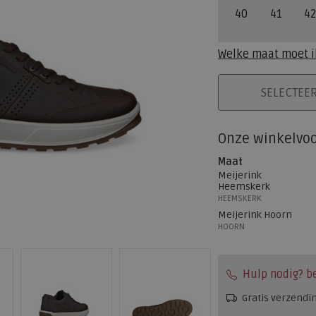
40
41
42
Welke maat moet i
PLAATS IN WINK
SELECTEE
Onze winkelvo
Maat
Meijerink
Heemskerk
HEEMSKERK
Meijerink Hoorn
HOORN
Hulp nodig? b
Gratis verzendi