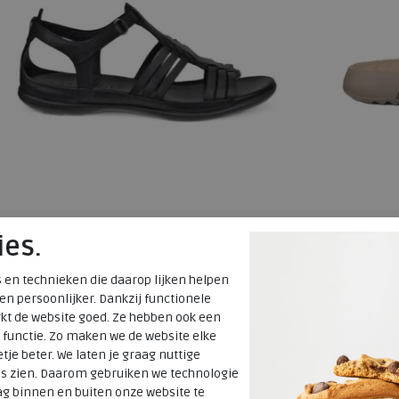
ies.
ECCO
ECCO
 en technieken die daarop lijken helpen
 en persoonlijker. Dankzij functionele
Flash black
Cozmo W pur
kt de website goed. Ze hebben ook een
 functie. Zo maken we de website elke
tje beter. We laten je graag nuttige
€ 119,99
€ 109,99
es zien. Daarom gebruiken we technologie
€ 95,99
€ 87,99
g binnen en buiten onze website te