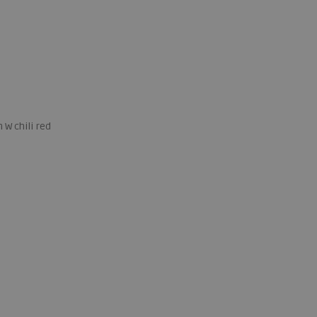
W chili red
 maten
40
41
42