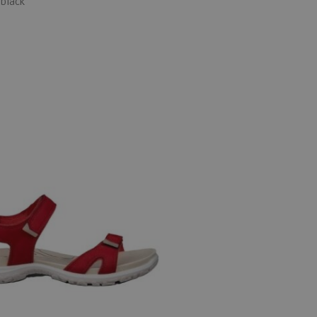
 black
 maten
40
41
42