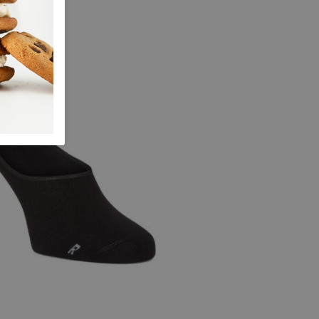
 maten
40
41
42