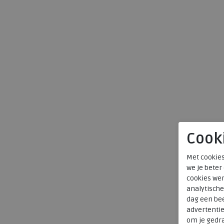
Cook
Met cookies
we je beter
cookies wer
analytische
dag een bee
advertenti
om je gedra