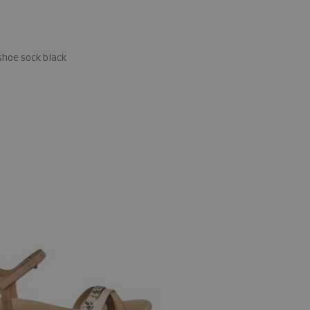
 shoe sock black
 maten