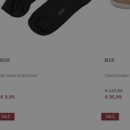
ECCO
ECCO
No Show Socks black
Flash powder
€ 119,99
€ 9,99
€ 95,99
Beschikbare maten
Beschikbare
SALE
36
SALE
37
42