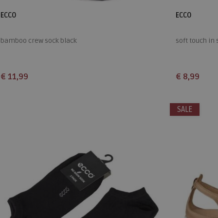
ECCO
ECCO
bamboo crew sock black
soft touch in
€ 11,99
€ 8,99
Beschikbare maten
Beschikbare
35
SALE
35