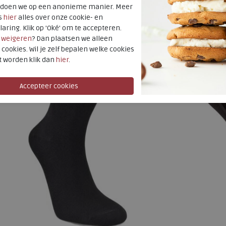
t doen we op een anonieme manier. Meer
Beschikbare maten
Beschikbare
s
hier
alles over onze cookie- en
40
42
37
39
laring. Klik op 'Oké' om te accepteren.
r
weigeren
? Dan plaatsen we alleen
 cookies. Wil je zelf bepalen welke cookies
t worden klik dan
hier
.