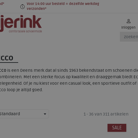
nd*
Voor 14:00 uur besteld = dezelfde werkdag
verzonden*
Inloggen
ECCO
cco
is een Deens merk dat al sinds 1963 bekendstaat om schoenen die 
ombineren. Met een sterke focus op kwaliteit en draaggemak biedt Ec
elegenheid. Of je nu kiest voor een casual look, een sportieve outfit 
cco loop je altijd goed.
Standaard
1 - 36 van 311 artikelen
SALE