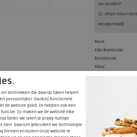
verzonden*
Altijd retourner
terugbetaald
Merk
Fabrikantcode
Bestelcode
Kleur
ies.
Materiaal
Uitneembaar
 en technieken die daarop lijken helpen
 en persoonlijker. Dankzij functionele
voetbed
kt de website goed. Ze hebben ook een
 functie. Zo maken we de website elke
tje beter. We laten je graag nuttige
es zien. Daarom gebruiken we technologie
g binnen en buiten onze website te