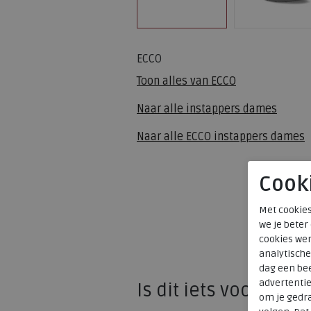
ECCO
Toon alles van
ECCO
Naar alle
instappers dames
Naar alle
ECCO instappers dames
Cook
Met cookies
we je beter
cookies wer
analytische
dag een bee
advertenti
Is dit iets voor u?
om je gedra