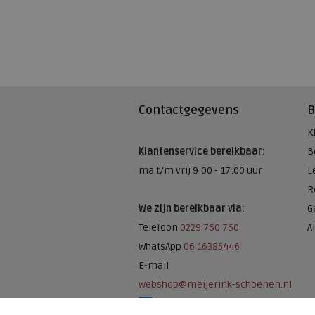
Contactgegevens
B
K
Klantenservice bereikbaar:
B
ma t/m vrij 9:00 - 17:00 uur
L
R
We zijn bereikbaar via:
G
Telefoon
0229 760 760
A
WhatsApp
06 16385446
E-mail
webshop@meijerink-schoenen.nl