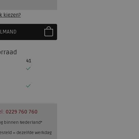
k kiezen?
ELMAND
R EERST UW MAAT
orraad
41
el:
0229 760 760
ng binnen Nederland*
esteld = dezelfde werkdag