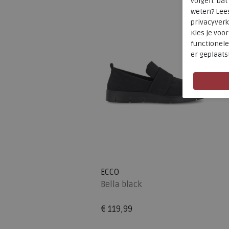
volgen. Da
weten? Lee
privacyverk
Kies je voo
functionele
er geplaats
ECCO
Bella black
€ 119,99