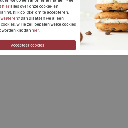
t doen we op een anonieme manier. Meer
s
hier
alles over onze cookie- en
laring. Klik op 'Oké' om te accepteren.
r
weigeren
? Dan plaatsen we alleen
 cookies. Wil je zelf bepalen welke cookies
t worden klik dan
hier
.