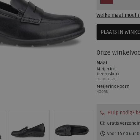
Welke maat moet i
PLAATS IN WINK
SELECTEE
Onze winkelvo
Maat
Meijerink
Heemskerk
HEEMSKERK
Meijerink Hoorn
HOORN
Hulp nodig? b
Gratis verzendi
Voor 14:00 uur b