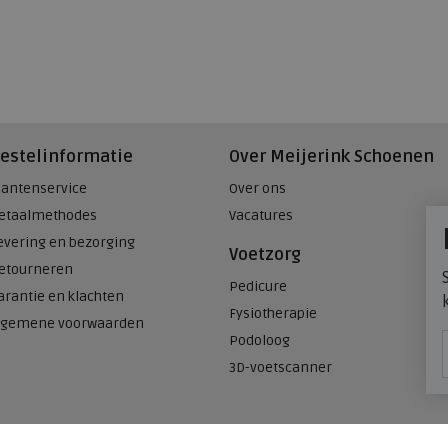
estelinformatie
Over Meijerink Schoenen
lantenservice
Over ons
etaalmethodes
Vacatures
evering en bezorging
Voetzorg
etourneren
Pedicure
arantie en klachten
Fysiotherapie
lgemene voorwaarden
Podoloog
3D-voetscanner