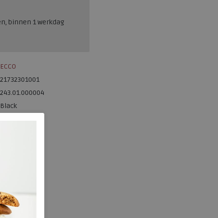
en, binnen 1 werkdag
ECCO
21732301001
243.01.000004
Black
Leer
ja