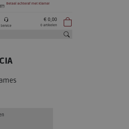
Betaal achteraf met Klarna!
€ 0,00
0 artikelen
Service
zoeken
CIA
dames
en