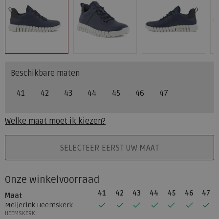
Beschikbare maten
41
42
43
44
45
46
47
Welke maat moet ik kiezen?
PLAATS IN WINKELMAND
SELECTEER EERST UW MAAT
Onze winkelvoorraad
41
42
43
44
45
46
47
Maat
Meijerink Heemskerk
HEEMSKERK