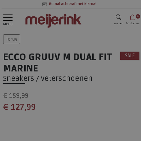
Betaal achteraf met Klarna!
0
zoeken
Winkeltas
Menu
zoeken
Terug
ECCO GRUUV M DUAL FIT
SALE
MARINE
Sneakers / veterschoenen
€ 159,99
€ 127,99