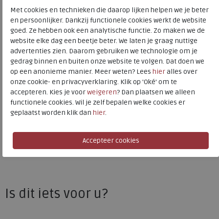
Bestelcode
136.68.000024
Met cookies en technieken die daarop lijken helpen we je beter
en persoonlijker. Dankzij functionele cookies werkt de website
Kleur
Marine
goed. Ze hebben ook een analytische functie. Zo maken we de
website elke dag een beetje beter. We laten je graag nuttige
Materiaal
Leer
advertenties zien. Daarom gebruiken we technologie om je
gedrag binnen en buiten onze website te volgen. Dat doen we
Uitneembaar voetbed
ja
op een anonieme manier. Meer weten? Lees
hier
alles over
onze cookie- en privacyverklaring. Klik op 'Oké' om te
accepteren. Kies je voor
weigeren
? Dan plaatsen we alleen
ECCO
functionele cookies. Wil je zelf bepalen welke cookies er
geplaatst worden klik dan
hier
.
Toon alles van
ECCO
Naar alle
sneakers / veterschoenen
Naar alle
ECCO sneakers / veterschoenen
Is dit iets voor u?