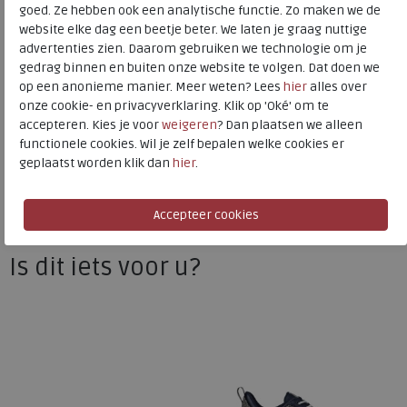
goed. Ze hebben ook een analytische functie. Zo maken we de
Uitneembaar voetbed
ja
website elke dag een beetje beter. We laten je graag nuttige
advertenties zien. Daarom gebruiken we technologie om je
gedrag binnen en buiten onze website te volgen. Dat doen we
op een anonieme manier. Meer weten? Lees
hier
alles over
ECCO
onze cookie- en privacyverklaring. Klik op 'Oké' om te
Toon alles van
ECCO
accepteren. Kies je voor
weigeren
? Dan plaatsen we alleen
functionele cookies. Wil je zelf bepalen welke cookies er
Naar alle
sneakers / veterschoenen
geplaatst worden klik dan
hier
.
Naar alle
ECCO sneakers / veterschoenen
Is dit iets voor u?