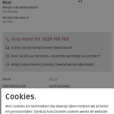
41
Maat
Meijerink Heemskerk
HEEMSKERK
Meijerink Hoorn
HOORN
Hulp nodig? bel:
0229 760 760
Gratis verzending binnen Nederland*
Voor 14:00 uur besteld = dezelfde werkdag verzonden*
Altijd retourneren, binnen 1 werkdag terugbetaald
Merk
ECCO
Fabrikantcode
52331401482
Bestelcode
132.28.000012
Cookies.
Kleur
Cocoa brown
Met cookies en technieken die daarop lijken helpen we je beter
en persoonlijker. Dankzij functionele cookies werkt de website
Materiaal
Leer