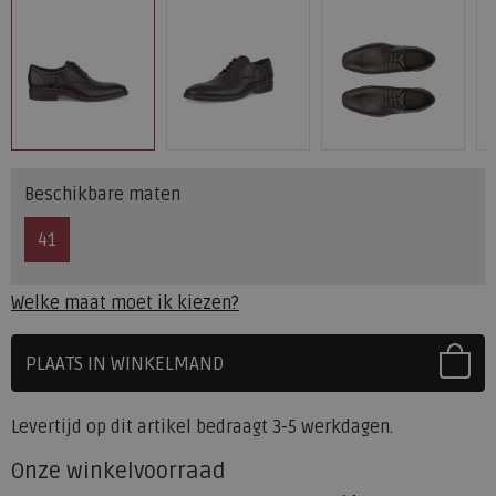
Beschikbare maten
41
Welke maat moet ik kiezen?
PLAATS IN WINKELMAND
SELECTEER EERST UW MAAT
Levertijd op dit artikel bedraagt 3-5 werkdagen.
Onze winkelvoorraad