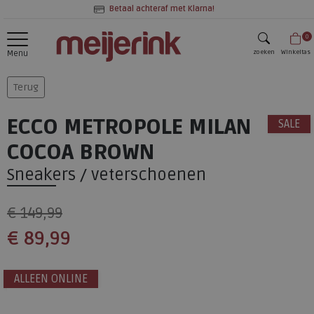
Betaal achteraf met Klarna!
0
zoeken
Winkeltas
Menu
zoeken
Terug
ECCO METROPOLE MILAN
SALE
COCOA BROWN
Sneakers / veterschoenen
€ 149,99
€ 89,99
ALLEEN ONLINE