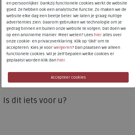
en persoonlijker. Dankzij functionele cookies werkt de website
Kleur
Old rose
goed. Ze hebben ook een analytische functie. Zo maken we de
website elke dag een beetje beter. We laten je graag nuttige
Uitneembaar voetbed
nee
advertenties zien. Daarom gebruiken we technologie om je
gedrag binnen en buiten onze website te volgen. Dat doen we
op een anonieme manier. Meer weten? Lees
hier
alles over
onze cookie- en privacyverklaring. Klik op 'Oké' om te
ECCO
accepteren. Kies je voor
weigeren
? Dan plaatsen we alleen
Toon alles van
ECCO
functionele cookies. Wil je zelf bepalen welke cookies er
geplaatst worden klik dan
hier
.
Naar alle
sneakers / veterschoenen
Naar alle
ECCO sneakers / veterschoenen
Is dit iets voor u?