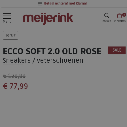
Betaal achteraf met Klarna!
0
zoeken
Winkeltas
Menu
zoeken
Terug
ECCO SOFT 2.0 OLD ROSE
SALE
Sneakers / veterschoenen
€ 129,99
€ 77,99