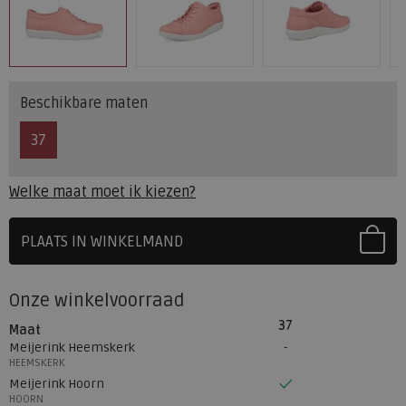
Beschikbare maten
37
Welke maat moet ik kiezen?
PLAATS IN WINKELMAND
SELECTEER EERST UW MAAT
Onze winkelvoorraad
37
Maat
Meijerink Heemskerk
HEEMSKERK
Meijerink Hoorn
HOORN