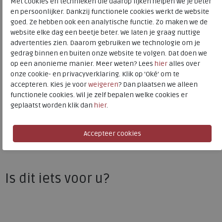
Met cookies en technieken die daarop lijken helpen we je beter
Kleur
Black
en persoonlijker. Dankzij functionele cookies werkt de website
goed. Ze hebben ook een analytische functie. Zo maken we de
Materiaal
Nubuck
website elke dag een beetje beter. We laten je graag nuttige
advertenties zien. Daarom gebruiken we technologie om je
Uitneembaar voetbed
nee
gedrag binnen en buiten onze website te volgen. Dat doen we
op een anonieme manier. Meer weten? Lees
hier
alles over
onze cookie- en privacyverklaring. Klik op 'Oké' om te
ECCO
accepteren. Kies je voor
weigeren
? Dan plaatsen we alleen
functionele cookies. Wil je zelf bepalen welke cookies er
Toon alles van
ECCO
geplaatst worden klik dan
hier
.
Naar alle
sandalen
Naar alle
ECCO sandalen
Is dit iets voor u?