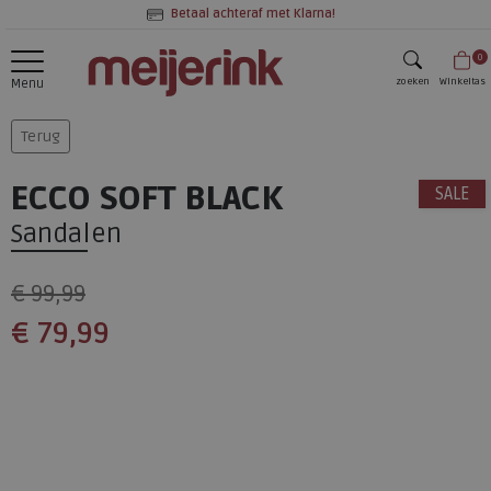
Betaal achteraf met Klarna!
0
zoeken
Winkeltas
Menu
zoeken
Terug
ECCO SOFT BLACK
SALE
Sandalen
€ 99,99
€ 79,99