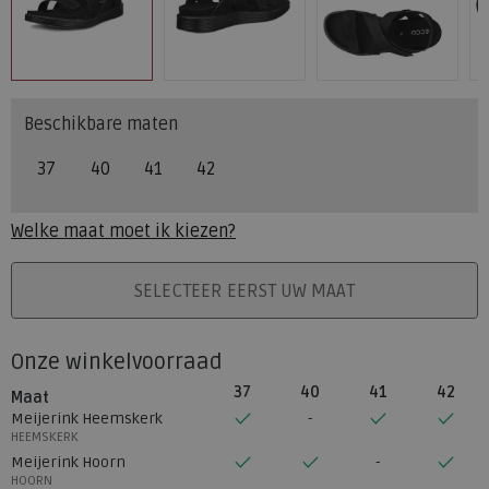
Beschikbare maten
37
40
41
42
Welke maat moet ik kiezen?
PLAATS IN WINKELMAND
SELECTEER EERST UW MAAT
Onze winkelvoorraad
37
40
41
42
Maat
Meijerink Heemskerk
HEEMSKERK
Meijerink Hoorn
HOORN