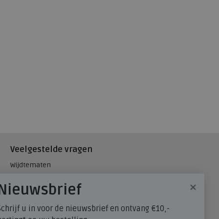
Veelgestelde vragen
Wijdtematen
Hielspoor
×
Nieuwsbrief
Maatadvies, wat is mijn
schoenmaat?
Schrijf u in voor de nieuwsbrief en ontvang €10,-
FitFlop - maatadvies