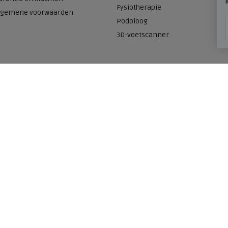
Fysiotherapie
lgemene voorwaarden
Podoloog
3D-voetscanner
Onze winkels
n
Meijerink Heemskerk
Deutzstraat 21 A
1961 NS, Heemskerk
0251-446006