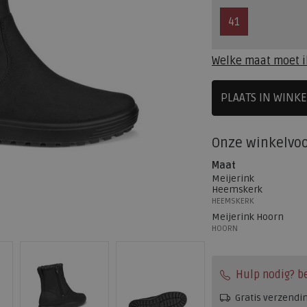
41
Welke maat moet i
PLAATS IN WINK
SELECTEE
Onze winkelvo
Maat
Meijerink
Heemskerk
HEEMSKERK
Meijerink Hoorn
HOORN
Hulp nodig? b
Gratis verzendi