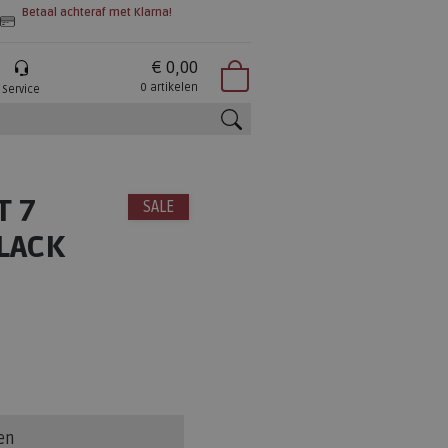
Betaal achteraf met Klarna!
€ 0,00
0 artikelen
Service
zoeken
T 7
SALE
LACK
en