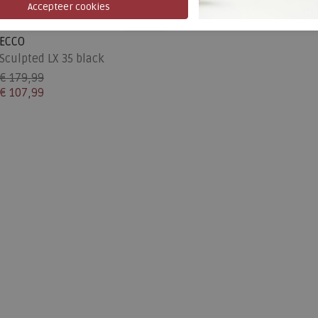
SALE
ECCO
Sculpted LX 35 black
€ 179,99
€ 107,99