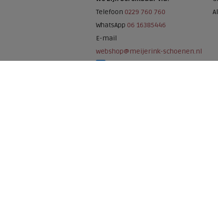
Telefoon
0229 760 760
A
WhatsApp
06 16385446
E-mail
webshop@meijerink-schoenen.nl
Meijerink Schoenen op Facebook
Meijerink schoenen op Instagram
Meijerink Hoor
Nieuwsteeg 39
1621 EC, Hoorn
0229-296675