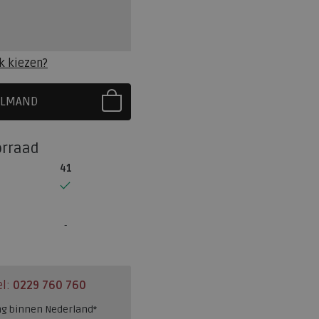
k kiezen?
ELMAND
R EERST UW MAAT
orraad
41
el:
0229 760 760
ng binnen Nederland*