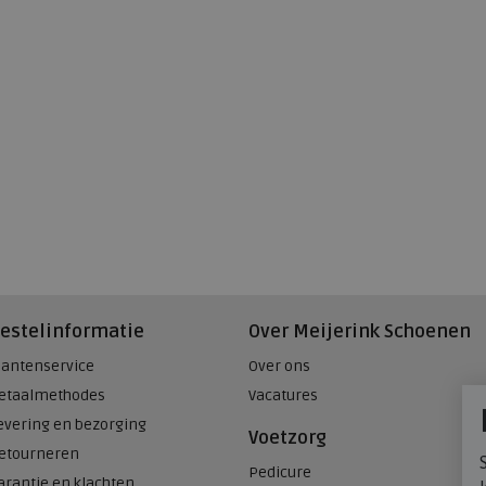
estelinformatie
Over Meijerink Schoenen
lantenservice
Over ons
etaalmethodes
Vacatures
evering en bezorging
Voetzorg
etourneren
Pedicure
arantie en klachten