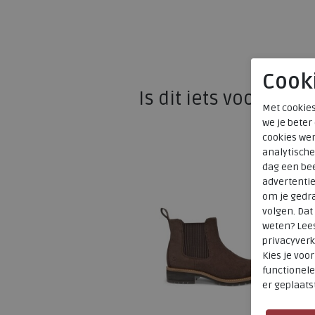
Cook
Is dit iets voor u?
Met cookies
we je beter
cookies wer
analytische
dag een bee
advertenti
om je gedra
volgen. Da
weten? Lee
privacyverk
Kies je voo
functionele
er geplaats