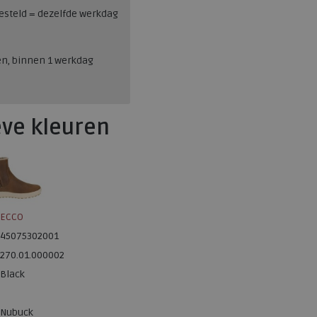
esteld = dezelfde werkdag
en, binnen 1 werkdag
eve kleuren
ECCO
45075302001
270.01.000002
Black
Nubuck