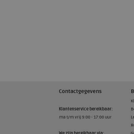
Contactgegevens
B
K
Klantenservice bereikbaar:
B
ma t/m vrij 9:00 - 17:00 uur
L
R
We zijn bereikbaar via:
G