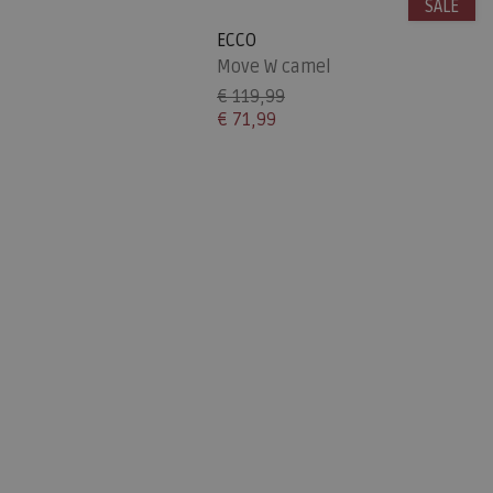
SALE
ECCO
Move W camel
€ 119,99
€ 71,99