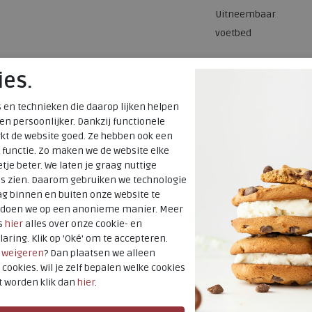
Uitneembaar
voetbed
ies.
 en technieken die daarop lijken helpen
 en persoonlijker. Dankzij functionele
kt de website goed. Ze hebben ook een
 functie. Zo maken we de website elke
tje beter. We laten je graag nuttige
es zien. Daarom gebruiken we technologie
g binnen en buiten onze website te
t doen we op een anonieme manier. Meer
s
hier
alles over onze cookie- en
laring. Klik op 'Oké' om te accepteren.
r
weigeren
? Dan plaatsen we alleen
 cookies. Wil je zelf bepalen welke cookies
t worden klik dan
hier
.