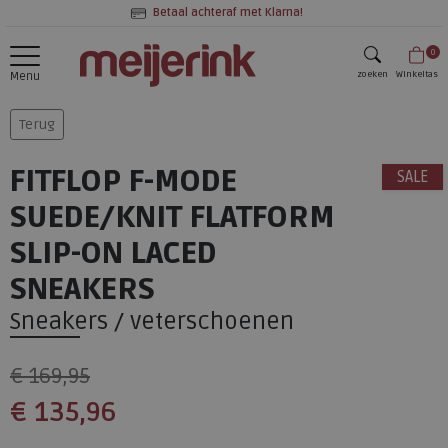
Betaal achteraf met Klarna!
0
zoeken
Winkeltas
Menu
zoeken
Terug
FITFLOP F-MODE
SALE
SUEDE/KNIT FLATFORM
SLIP-ON LACED
SNEAKERS
Sneakers / veterschoenen
€ 169,95
€ 135,96