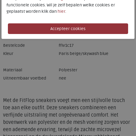
functionele cookies. Wil je zelf bepalen welke cookies er
geplaatst worden klik dan
hier
.
Merk
FitFlop
Fabrikantcode
IV1-C17
Bestelcode
ffiv1c17
Kleur
Paris beige/skywash blue
Materiaal
Polyester
Uitneembaar voetbed
nee
Met de FitFlop sneakers voegt men een stijlvolle touch
toe aan elke outfit. Deze sneakers combineren een
verfijnde uitstraling met ongeëvenaard comfort. Het
bovenwerk van polyester en de mesh voering zorgen voor
een ademende ervaring, terwijl de zachte microvezel