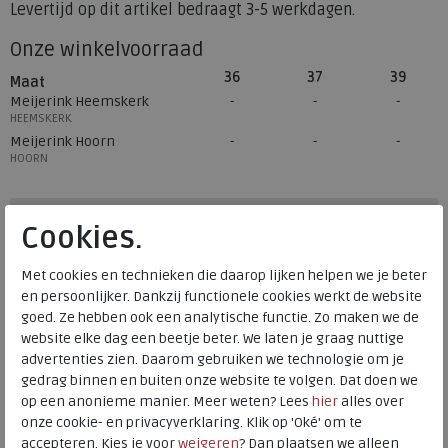
Levertijd op dit artikel bedraagt 3-5 werkdagen.
Onze winkelvoorraad
36
37
39
Maat
Meijerink Heemskerk
HEEMSKERK
Meijerink Hoorn
HOORN
Hulp nodig? bel:
0229 760 760
Cookies.
Gratis verzending binnen Nederland*
Met cookies en technieken die daarop lijken helpen we je beter
Voor 14:00 uur besteld = dezelfde werkdag verzonden*
en persoonlijker. Dankzij functionele cookies werkt de website
goed. Ze hebben ook een analytische functie. Zo maken we de
Altijd retourneren, binnen 1 werkdag terugbetaald
website elke dag een beetje beter. We laten je graag nuttige
advertenties zien. Daarom gebruiken we technologie om je
Alternatieve kleuren
gedrag binnen en buiten onze website te volgen. Dat doen we
op een anonieme manier. Meer weten? Lees
hier
alles over
onze cookie- en privacyverklaring. Klik op 'Oké' om te
accepteren. Kies je voor
weigeren
? Dan plaatsen we alleen