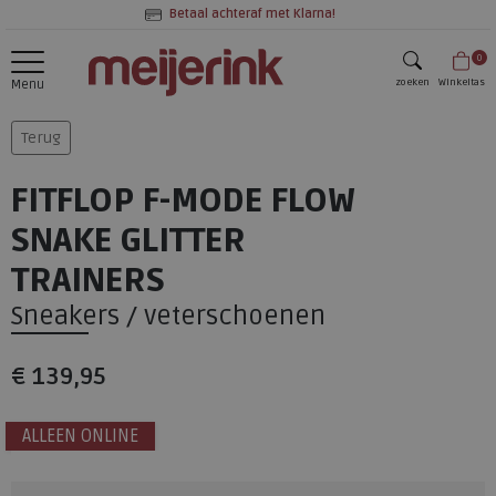
Betaal achteraf met Klarna!
0
zoeken
Winkeltas
Menu
zoeken
Terug
FITFLOP F-MODE FLOW
SNAKE GLITTER
TRAINERS
Sneakers / veterschoenen
€ 139,95
ALLEEN ONLINE