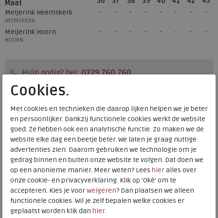
36
37
38
39
40
41
42
43
Maat
Meijerink Heemskerk
HEEMSKERK
Meijerink Hoorn
HOORN
Hulp nodig? bel:
0229 760 760
Cookies.
Gratis verzending binnen Nederland*
Voor 14:00 uur besteld = dezelfde werkdag verzonden*
Met cookies en technieken die daarop lijken helpen we je beter
en persoonlijker. Dankzij functionele cookies werkt de website
Altijd retourneren, binnen 1 werkdag terugbetaald
goed. Ze hebben ook een analytische functie. Zo maken we de
website elke dag een beetje beter. We laten je graag nuttige
Alternatieve kleuren
advertenties zien. Daarom gebruiken we technologie om je
gedrag binnen en buiten onze website te volgen. Dat doen we
op een anonieme manier. Meer weten? Lees
hier
alles over
onze cookie- en privacyverklaring. Klik op 'Oké' om te
accepteren. Kies je voor
weigeren
? Dan plaatsen we alleen
functionele cookies. Wil je zelf bepalen welke cookies er
geplaatst worden klik dan
hier
.