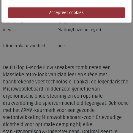
Merk
FitFlop
Fabrikantcode
A8Y-E39
Bestelcode
ffa8ye39
Kleur
Platino/hazelnut egret
Uitneembaar voetbed
nee
De FitFlop F-Mode Flow sneakers combineren een
klassieke retro-look van glad leer en suède met
baanbrekende voet technologie. Dankzij de legendarische
Microwobbleboard-middenzool geniet je van
ergonomische ondersteuning en een optimale
drukverdeling die spiervermoeidheid tegengaat. Bekroond
met het APMA-keurmerk voor een gezonde
voetontwikkeling.Microwobbleboard-zool: Drievoudige
dichtheid voor optimale demping bij elke
stap.Ergonomisch & Ondersteunend: Optimaliseert je