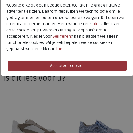
website elke dag een beetje beter. We laten je graag nuttige
advertenties zien. Daarom gebruiken we technologie om je
gedrag binnen en buiten onze website te volgen. Dat doen we
Finn Comfort
op een anonieme manier. Meer weten? Lees
hier
alles over
Toon alles van
Finn Comfort
onze cookie- en privacyverklaring. Klik op 'Oké' om te
accepteren. Kies je voor
weigeren
? Dan plaatsen we alleen
Naar alle
sneakers / veterschoenen
functionele cookies. Wil je zelf bepalen welke cookies er
geplaatst worden klik dan
hier
.
Naar alle
Finn Comfort sneakers / veterschoenen
Is dit iets voor u?