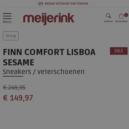
Betaal achteraf met Klarna!
0
zoeken
Winkeltas
Menu
zoeken
Terug
FINN COMFORT LISBOA
SALE
SESAME
Sneakers / veterschoenen
€ 249,95
€ 149,97