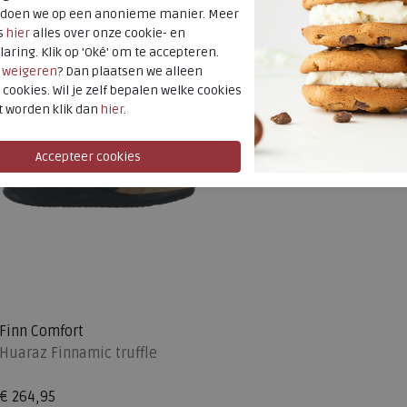
t doen we op een anonieme manier. Meer
s
hier
alles over onze cookie- en
laring. Klik op 'Oké' om te accepteren.
r
weigeren
? Dan plaatsen we alleen
 cookies. Wil je zelf bepalen welke cookies
t worden klik dan
hier
.
Finn Comfort
Huaraz Finnamic truffle
€ 264,95