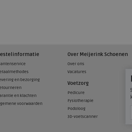
estelinformatie
Over Meijerink Schoenen
lantenservice
Over ons
etaalmethodes
Vacatures
evering en bezorging
Voetzorg
etourneren
Pedicure
arantie en klachten
Fysiotherapie
lgemene voorwaarden
Podoloog
3D-voetscanner