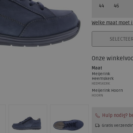
44
46
Welke maat moet i
PLAATS IN WINK
SELECTEE
Onze winkelvo
Maat
Meijerink
Heemskerk
HEEMSKERK
Meijerink Hoorn
HOORN
Hulp nodig? b
Gratis verzendi