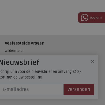
App ons
Veelgestelde vragen
Wijdtematen
Hielspoor
×
Nieuwsbrief
Maatadvies, wat is mijn
schoenmaat?
Schrijf u in voor de nieuwsbrief en ontvang €10,-
FitFlop - maatadvies
korting* op uw bestelling.
Verzenden