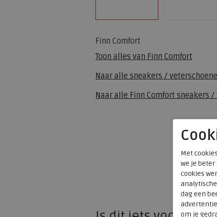
Finn Comfort
Toon alles van
Finn Comfort
Naar alle
sneakers / veterschoen
Naar alle
Finn Comfort sneakers /
Cook
Met cookies
we je beter
cookies wer
analytische
dag een bee
advertenti
Is dit iets voor u?
om je gedra