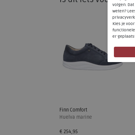
volgen. Da
weten? Lee
privacyverk
Kies je voo
functionele
er geplaats
Finn Comfort
Huelva marine
€ 254,95