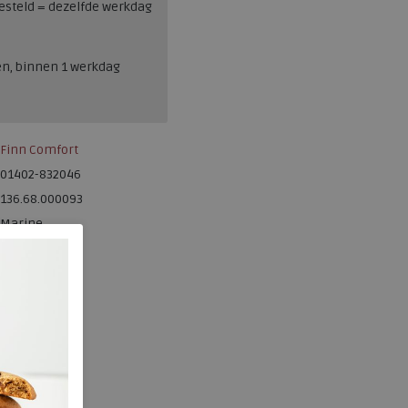
esteld = dezelfde werkdag
en, binnen 1 werkdag
Finn Comfort
01402-832046
136.68.000093
Marine
Nubuck
ja