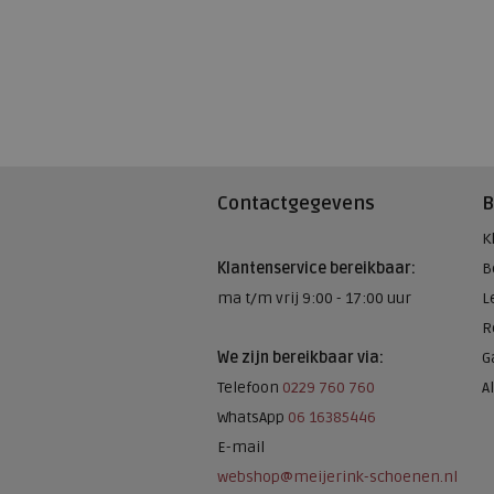
Contactgegevens
B
K
Klantenservice bereikbaar:
B
ma t/m vrij 9:00 - 17:00 uur
L
R
We zijn bereikbaar via:
G
Telefoon
0229 760 760
A
WhatsApp
06 16385446
E-mail
webshop@meijerink-schoenen.nl