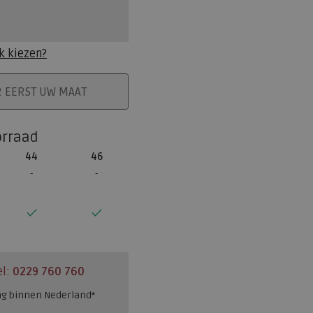
k kiezen?
ELMAND
R EERST UW MAAT
orraad
44
46
el:
0229 760 760
ng binnen Nederland*