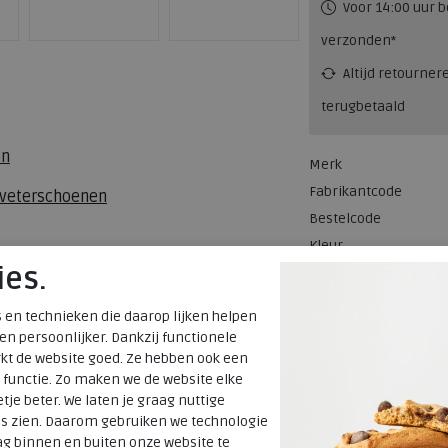
Voor 14:00 uur b
verzonden*
Altijd retourner
terugbetaald
en
Merk
Fabrikantcode
 veterschoenen
Bestelcode
Kleur
ies.
Materiaal
 en technieken die daarop lijken helpen
Uitneembaar
 en persoonlijker. Dankzij functionele
voetbed
kt de website goed. Ze hebben ook een
 functie. Zo maken we de website elke
tje beter. We laten je graag nuttige
es zien. Daarom gebruiken we technologie
g binnen en buiten onze website te