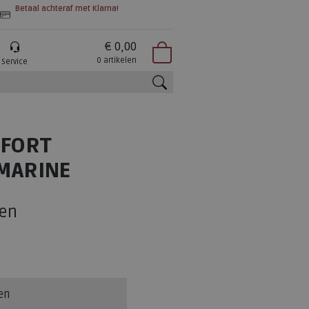
Betaal achteraf met Klarna!
€ 0,00
0 artikelen
Service
zoeken
MFORT
MARINE
en
en