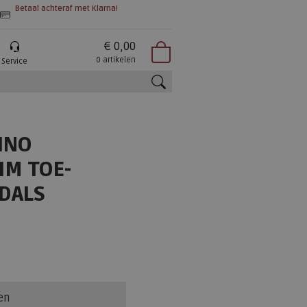
Betaal achteraf met Klarna!
€ 0,00
0 artikelen
Service
zoeken
FINO
IM TOE-
DALS
en