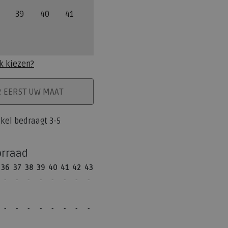
39
40
41
k kiezen?
ELMAND
R EERST UW MAAT
tikel bedraagt 3-5
orraad
36
37
38
39
40
41
42
43