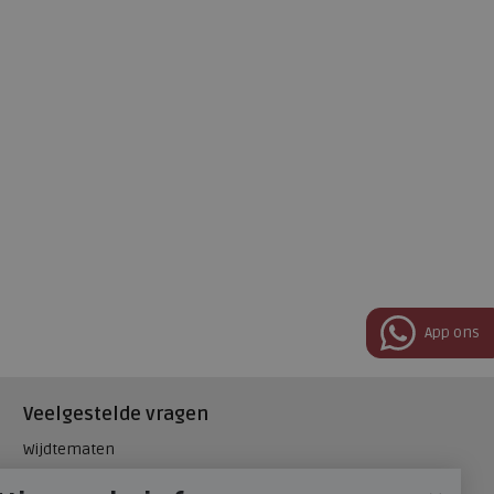
App ons
Veelgestelde vragen
Wijdtematen
Hielspoor