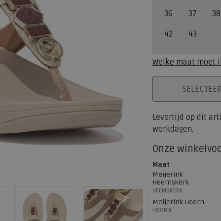
36
37
38
42
43
Welke maat moet i
PLAATS IN WINK
SELECTEE
Levertijd op dit ar
werkdagen.
Onze winkelvo
Maat
Meijerink
Heemskerk
HEEMSKERK
Meijerink Hoorn
HOORN