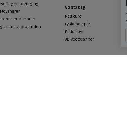
evering en bezorging
Voetzorg
etourneren
Pedicure
arantie en klachten
Fysiotherapie
lgemene voorwaarden
Podoloog
3D-voetscanner
Onze winkels
n
Meijerink Heemskerk
Deutzstraat 21 A
1961 NS, Heemskerk