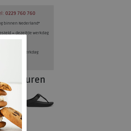
el:
0229 760 760
ng binnen Nederland*
esteld = dezelfde werkdag
en, binnen 1 werkdag
eve kleuren
FitFlop
EA1-675