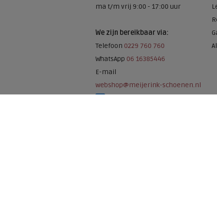
ma t/m vrij 9:00 - 17:00 uur
L
R
We zijn bereikbaar via:
G
Telefoon
0229 760 760
A
WhatsApp
06 16385446
E-mail
webshop@meijerink-schoenen.nl
Meijerink Schoenen op Facebook
Meijerink schoenen op Instagram
Meijerink Hoor
Nieuwsteeg 39
1621 EC, Hoorn