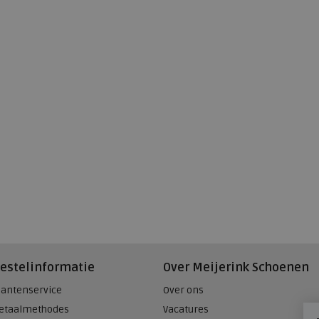
estelinformatie
Over Meijerink Schoenen
lantenservice
Over ons
etaalmethodes
Vacatures