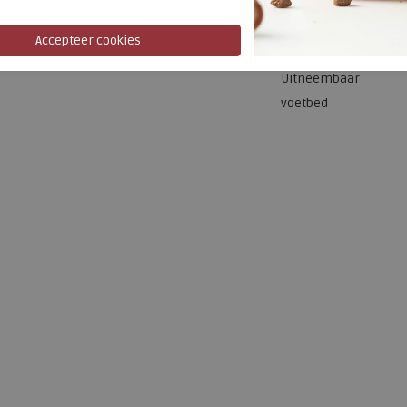
Bestelcode
Kleur
Uitneembaar
voetbed