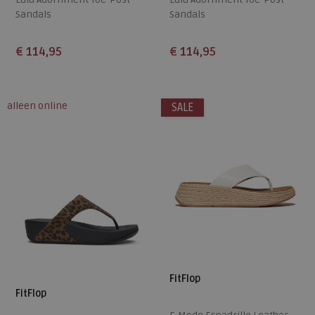
Sandals
Sandals
€ 114,95
€ 114,95
Beschikbare maten
Beschikbare maten
36
37
38
39
40
36
37
38
39
40
alleen online
SALE
41
42
43
41
42
43
FitFlop
FitFlop