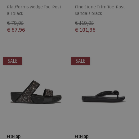
Platfforms Wedge Toe-Post
Fino Stone Trim Toe-Post
all black
Sandals black
€ 79,95
€ 119,95
€ 67,96
€ 101,96
Beschikbare maten
Beschikbare maten
37
38
39
40
41
36
37
38
39
40
SALE
SALE
42
41
42
43
FitFlop
FitFlop