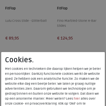
FitFlop
FitFlop
Lulu Cross Slide - Glitterball
Fino Marbled-Stone H-Bar
Slides
€ 89,95
€ 124,95
Beschikbare maten
Beschikbare maten
36
37
38
39
40
36
37
38
39
40
alleen online
alleen online
Cookies.
41
42
41
42
43
Met cookies en technieken die daarop lijken helpen we je beter
en persoonlijker. Dankzij functionele cookies werkt de website
goed. Ze hebben ook een analytische functie. Zo maken we de
website elke dag een beetje beter. We laten je graag nuttige
advertenties zien. Daarom gebruiken we technologie om je
gedrag binnen en buiten onze website te volgen. Dat doen we
op een anonieme manier. Meer weten? Lees
hier
alles over
onze cookie- en privacyverklaring. Klik op 'Oké' om te