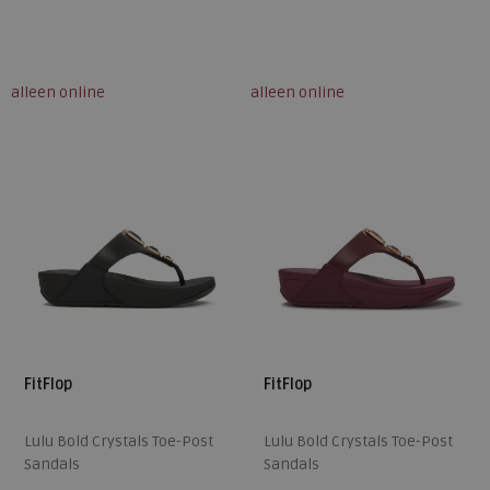
Beschikbare maten
Beschikbare maten
36
37
38
39
40
36
37
38
39
40
alleen online
alleen online
41
42
43
41
42
FitFlop
FitFlop
Lulu Bold Crystals Toe-Post
Lulu Bold Crystals Toe-Post
Sandals
Sandals