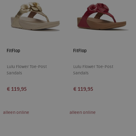
FitFlop
FitFlop
Lulu Flower Toe-Post
Lulu Flower Toe-Post
Sandals
Sandals
€ 119,95
€ 119,95
Beschikbare maten
Beschikbare maten
36
37
38
39
40
36
37
38
39
40
alleen online
alleen online
41
42
41
42