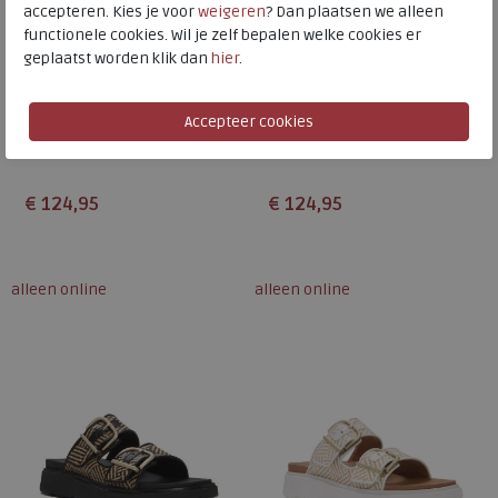
accepteren. Kies je voor
weigeren
? Dan plaatsen we alleen
functionele cookies. Wil je zelf bepalen welke cookies er
geplaatst worden klik dan
hier
.
FitFlop
FitFlop
Fino Marbled-Stone H-Bar
Fino Marbled-Stone H-Bar
Slides
Slides
€ 124,95
€ 124,95
Beschikbare maten
Beschikbare maten
36
37
38
39
40
36
37
38
39
40
alleen online
alleen online
41
42
43
41
42
43