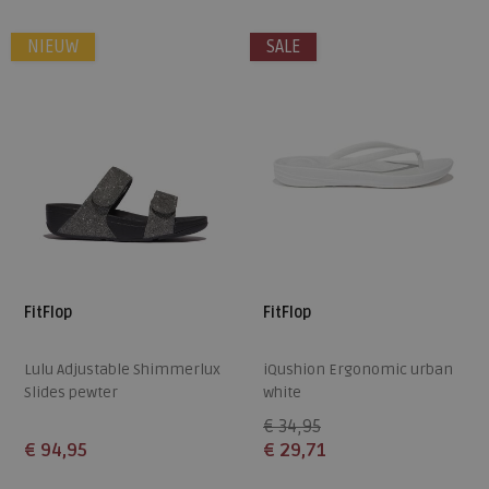
36
37
38
39
40
36
37
38
39
40
NIEUW
SALE
41
42
43
41
42
43
FitFlop
FitFlop
Lulu Adjustable Shimmerlux
iQushion Ergonomic urban
Slides pewter
white
€ 34,95
€ 94,95
€ 29,71
Beschikbare maten
Beschikbare maten