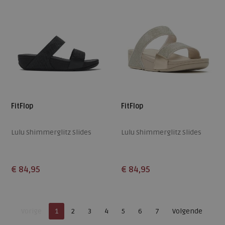
FitFlop
FitFlop
Lulu Shimmerglitz Slides
Lulu Shimmerglitz Slides
€ 84,95
€ 84,95
Beschikbare maten
Beschikbare maten
36
37
38
39
40
36
37
38
39
40
Je bent op pagina
Pagina
Vorige
1
2
3
4
5
6
7
Volgende
41
42
43
41
42
43
Pagina