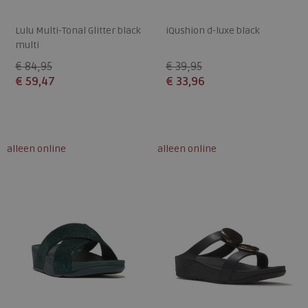
Lulu Multi-Tonal Glitter black
iQushion d-luxe black
multi
€ 84,95
€ 39,95
€ 59,47
€ 33,96
Beschikbare maten
Beschikbare maten
36
37
38
39
40
36
37
38
39
40
alleen online
alleen online
41
42
43