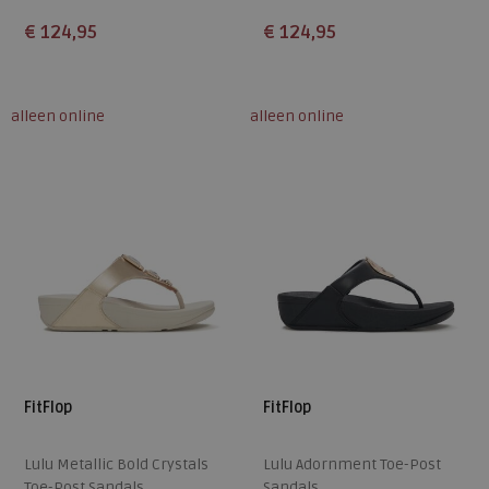
€ 124,95
€ 124,95
Beschikbare maten
Beschikbare maten
36
37
38
39
40
36
37
38
39
40
alleen online
alleen online
41
42
43
41
42
43
FitFlop
FitFlop
Lulu Metallic Bold Crystals
Lulu Adornment Toe-Post
Toe-Post Sandals
Sandals