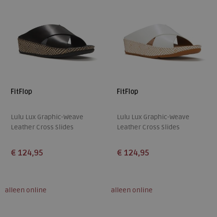
FitFlop
FitFlop
Lulu Lux Graphic-Weave
Lulu Lux Graphic-Weave
Leather Cross Slides
Leather Cross Slides
€ 124,95
€ 124,95
Beschikbare maten
Beschikbare maten
36
37
38
39
40
36
37
38
39
40
alleen online
alleen online
41
42
43
41
42
43