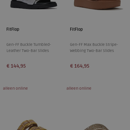
FitFlop
FitFlop
Gen-FF Buckle Tumbled-
Gen-FF Max Buckle Stripe-
Leather Two-Bar Slides
Webbing Two-Bar Slides
€ 144,95
€ 164,95
Beschikbare maten
Beschikbare maten
36
37
38
39
40
36
37
38
39
40
alleen online
alleen online
41
42
41
42
43