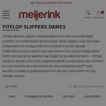
Betaal achteraf met Klarna!
0
zoeken
Winkeltas
Menu
FITFLOP SLIPPERS DAMES
zoeken
FitFlop dames slippers staan bekend om hun uitzonderlijke
comfort en innovatieve technologie. Deze slippers zijn speciaal
ontworpen om drukpunten te verlichten en een goede
ondersteuning te bieden aan uw voeten. Of u nu een dagje thuis
blijft, een zomerse wandeling maakt of op vakantie bent – FitFlop
slippers zorgen voor een ongeëvenaarde combinatie van comfort
en stijl. Dankzij de ergonomische Microwobbleboard™ zool
worden schokken geabsorbeerd en worden uw knieën en rug
minder belast.
Filter
1 - 36 van 221 artikelen
Sale
Instappers dames
laarzen
pantoffels