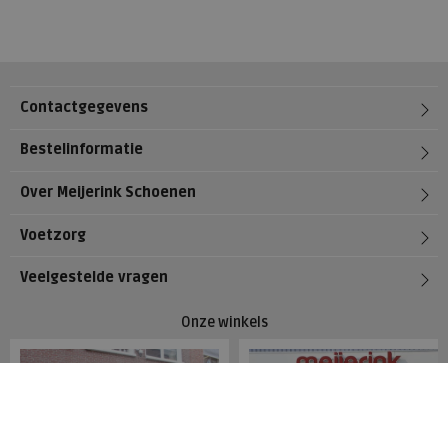
Contactgegevens
Bestelinformatie
Over Meijerink Schoenen
Voetzorg
Veelgestelde vragen
Onze winkels