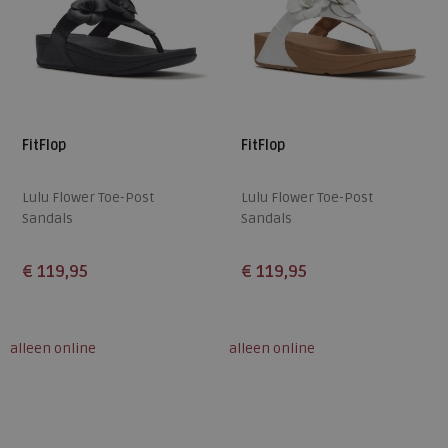
FitFlop
FitFlop
Lulu Flower Toe-Post
Lulu Flower Toe-Post
Sandals
Sandals
€ 119,95
€ 119,95
Beschikbare maten
Beschikbare maten
36
37
38
39
40
36
37
38
39
40
alleen online
alleen online
41
42
41
42