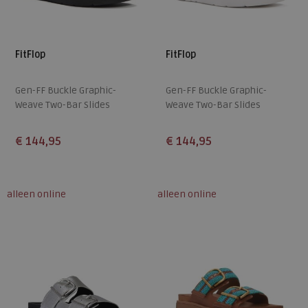
FitFlop
FitFlop
Gen-FF Buckle Graphic-
Gen-FF Buckle Graphic-
Weave Two-Bar Slides
Weave Two-Bar Slides
€ 144,95
€ 144,95
Beschikbare maten
Beschikbare maten
36
37
38
39
40
36
37
38
39
40
alleen online
alleen online
41
42
41
42
43