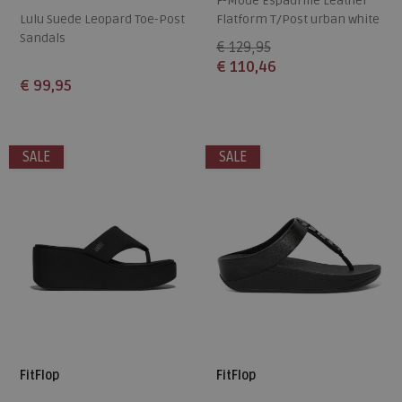
F-Mode Espadrille Leather
Lulu Suede Leopard Toe-Post
Flatform T/Post urban white
Sandals
€ 129,95
€ 110,46
€ 99,95
Beschikbare maten
Beschikbare maten
42
36
37
38
39
40
SALE
SALE
41
42
43
FitFlop
FitFlop