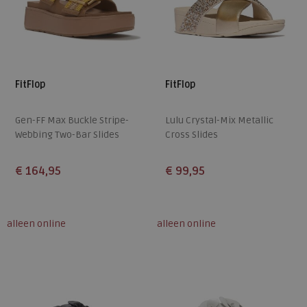
FitFlop
FitFlop
Gen-FF Max Buckle Stripe-
Lulu Crystal-Mix Metallic
Webbing Two-Bar Slides
Cross Slides
€ 164,95
€ 99,95
Beschikbare maten
Beschikbare maten
36
37
38
39
40
36
37
38
39
40
alleen online
alleen online
41
42
43
41
42