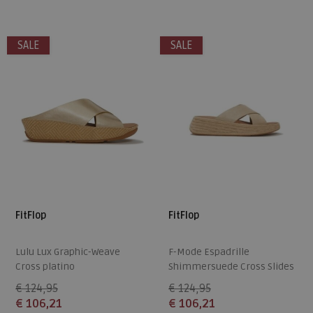
36
37
38
39
40
36
37
38
39
40
SALE
SALE
41
42
43
41
42
43
FitFlop
FitFlop
Lulu Lux Graphic-Weave
F-Mode Espadrille
Cross platino
Shimmersuede Cross Slides
platino
€ 124,95
€ 124,95
€ 106,21
€ 106,21