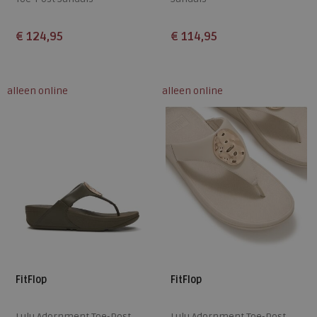
€ 124,95
€ 114,95
Beschikbare maten
Beschikbare maten
36
37
38
39
40
36
37
38
39
40
alleen online
alleen online
41
42
43
41
42
43
FitFlop
FitFlop
Lulu Adornment Toe-Post
Lulu Adornment Toe-Post