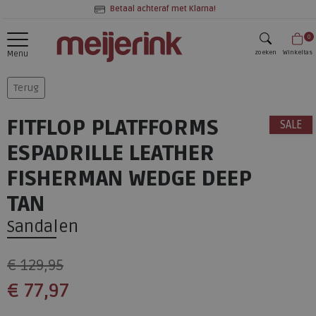
Betaal achteraf met Klarna!
0
zoeken
Winkeltas
Menu
zoeken
Terug
FITFLOP PLATFFORMS
SALE
ESPADRILLE LEATHER
FISHERMAN WEDGE DEEP
TAN
Sandalen
€ 129,95
€ 77,97