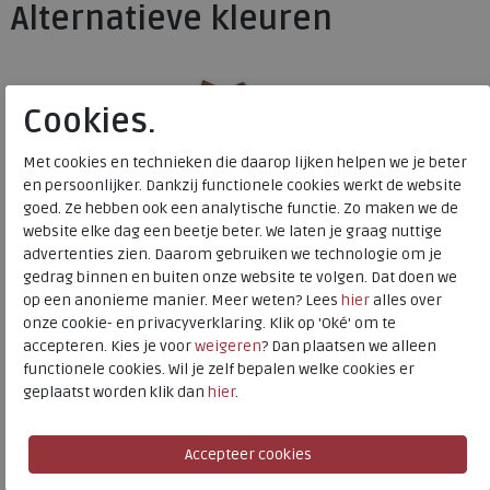
Alternatieve kleuren
Cookies.
Met cookies en technieken die daarop lijken helpen we je beter
en persoonlijker. Dankzij functionele cookies werkt de website
Merk
FitFlop
goed. Ze hebben ook een analytische functie. Zo maken we de
Fabrikantcode
JF5-C15
website elke dag een beetje beter. We laten je graag nuttige
Bestelcode
210.28.000007
advertenties zien. Daarom gebruiken we technologie om je
gedrag binnen en buiten onze website te volgen. Dat doen we
Kleur
Deep tan
op een anonieme manier. Meer weten? Lees
hier
alles over
onze cookie- en privacyverklaring. Klik op 'Oké' om te
Materiaal
Leer
accepteren. Kies je voor
weigeren
? Dan plaatsen we alleen
Uitneembaar voetbed
nee
functionele cookies. Wil je zelf bepalen welke cookies er
geplaatst worden klik dan
hier
.
FitFlop
Toon alles van
FitFlop