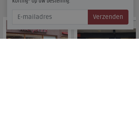
korting* op uw bestelling.
Onze winkels
Verzenden
Meijerink Hoorn
Meijerink Heemskerk
Nieuwsteeg 39
Deutzstraat 21 A
1621 EC, Hoorn
1961 NS, Heemskerk
0229-296675
0251-446006
Betaalmogelijkheden