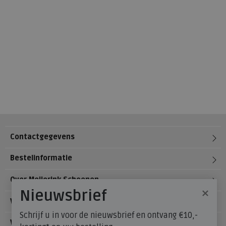
Contactgegevens
Bestelinformatie
Over Meijerink Schoenen
×
Nieuwsbrief
Voetzorg
Schrijf u in voor de nieuwsbrief en ontvang €10,-
Veelgestelde vragen