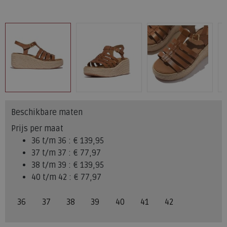
Beschikbare maten
Prijs per maat
36 t/m 36 :
€ 139,95
37 t/m 37 :
€ 77,97
38 t/m 39 :
€ 139,95
40 t/m 42 :
€ 77,97
36
37
38
39
40
41
42