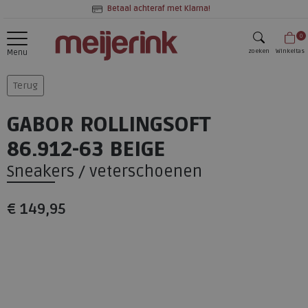
Betaal achteraf met Klarna!
0
zoeken
Winkeltas
Menu
zoeken
Terug
GABOR ROLLINGSOFT
86.912-63 BEIGE
Sneakers / veterschoenen
€ 149,95