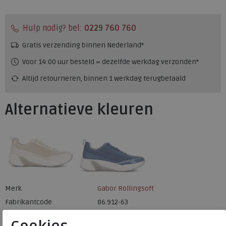
Hulp nodig? bel:
0229 760 760
Gratis verzending binnen Nederland*
Voor 14:00 uur besteld = dezelfde werkdag verzonden*
Altijd retourneren, binnen 1 werkdag terugbetaald
Alternatieve kleuren
Merk
Gabor Rollingsoft
Fabrikantcode
86.912-63
Bestelcode
230.20.000038