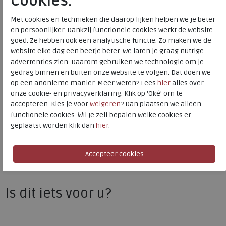
Cookies.
Kleur
Beige
Met cookies en technieken die daarop lijken helpen we je beter
en persoonlijker. Dankzij functionele cookies werkt de website
Materiaal
Textiel
goed. Ze hebben ook een analytische functie. Zo maken we de
Wijdtemaat
g
website elke dag een beetje beter. We laten je graag nuttige
Uitneembaar voetbed
ja
advertenties zien. Daarom gebruiken we technologie om je
gedrag binnen en buiten onze website te volgen. Dat doen we
op een anonieme manier. Meer weten? Lees
hier
alles over
onze cookie- en privacyverklaring. Klik op 'Oké' om te
Gabor Rollingsoft
accepteren. Kies je voor
weigeren
? Dan plaatsen we alleen
Toon alles van
Gabor Rollingsoft
functionele cookies. Wil je zelf bepalen welke cookies er
geplaatst worden klik dan
hier
.
Naar alle
sneakers / veterschoenen
Naar alle
Gabor Rollingsoft sneakers / veterschoenen
Is dit iets voor u?