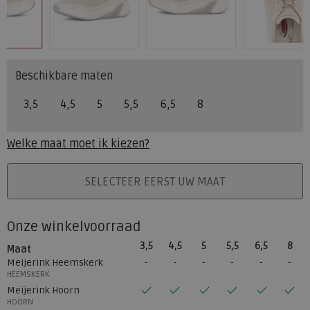
Beschikbare maten
3,5
4,5
5
5,5
6,5
8
Welke maat moet ik kiezen?
PLAATS IN WINKELMAND
SELECTEER EERST UW MAAT
Onze winkelvoorraad
3,5
4,5
5
5,5
6,5
8
Maat
Meijerink Heemskerk
HEEMSKERK
Meijerink Hoorn
HOORN