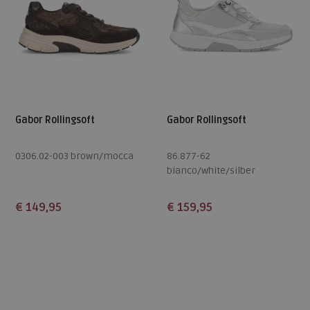
Gabor Rollingsoft
Gabor Rollingsoft
0306.02-003 brown/mocca
86.877-62
bianco/white/silber
€ 149,95
€ 159,95
Beschikbare maten
Beschikbare maten
5
5,5
6
6,5
7
4,5
6
7,5
8
9
7,5
8