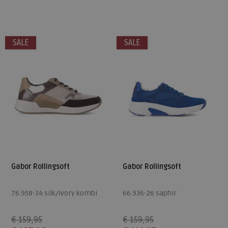
Beschikbare maten
Beschikbare maten
4,5
5
5,5
6
6,5
7
SALE
SALE
7
7,5
8
9
Gabor Rollingsoft
Gabor Rollingsoft
76.958-34 silk/ivory kombi
66.936-26 saphir
€ 159,95
€ 159,95