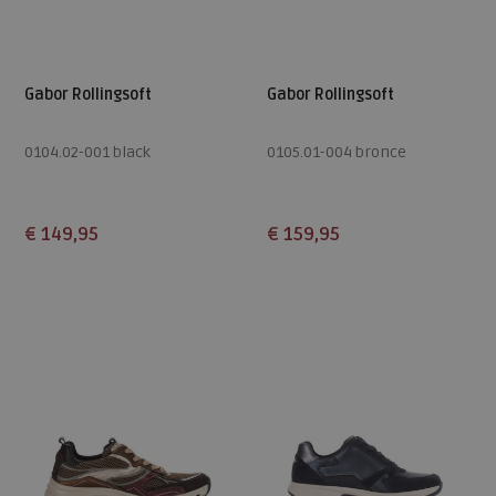
Gabor Rollingsoft
Gabor Rollingsoft
0104.02-001 black
0105.01-004 bronce
€ 149,95
€ 159,95
Beschikbare maten
Beschikbare maten
4,5
5
5,5
6
6,5
5
5,5
6
6,5
7
7
7,5
8
9
7,5