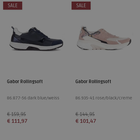
SALE
SALE
7
7,5
9
Gabor Rollingsoft
Gabor Rollingsoft
86.877-56 dark blue/weiss
86.935-41 rose/black/creme
€ 159,95
€ 144,95
€ 111,97
€ 101,47
Beschikbare maten
Beschikbare maten