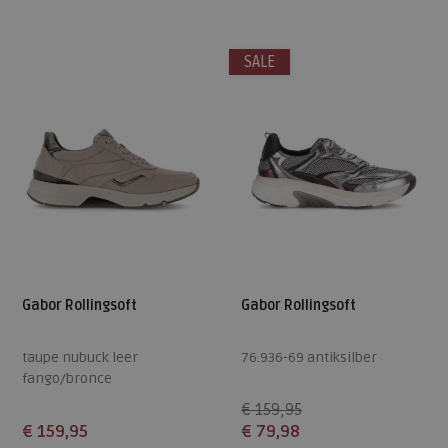
7,5
5
5,5
6
7
SALE
Gabor Rollingsoft
Gabor Rollingsoft
taupe nubuck leer
76.936-69 antiksilber
fango/bronce
€ 159,95
€ 159,95
€ 79,98