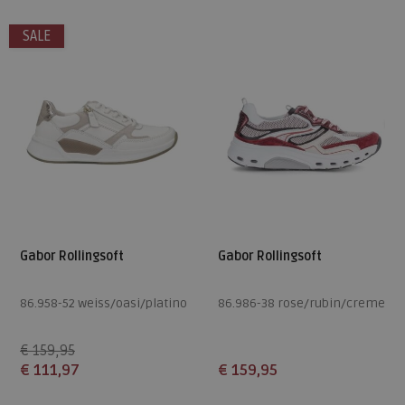
5,5
5
5,5
6
SALE
Gabor Rollingsoft
Gabor Rollingsoft
86.958-52 weiss/oasi/platino
86.986-38 rose/rubin/creme
€ 159,95
€ 111,97
€ 159,95
Beschikbare maten
Beschikbare maten