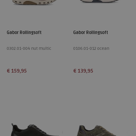
Gabor Rollingsoft
Gabor Rollingsoft
0302.01-004 nut multic
0106.01-012 ocean
€ 159,95
€ 139,95
Beschikbare maten
Beschikbare maten
5
5,5
6
6,5
7
4,5
5
5,5
6
6,5
7,5
7
7,5
8
9