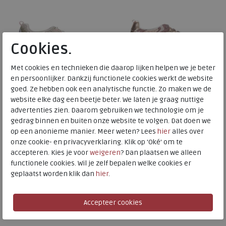
Cookies.
Met cookies en technieken die daarop lijken helpen we je beter
en persoonlijker. Dankzij functionele cookies werkt de website
goed. Ze hebben ook een analytische functie. Zo maken we de
website elke dag een beetje beter. We laten je graag nuttige
Gabor Rollingsoft
Gabor Rollingsoft
advertenties zien. Daarom gebruiken we technologie om je
gedrag binnen en buiten onze website te volgen. Dat doen we
op een anonieme manier. Meer weten? Lees
hier
alles over
86.935-11 beige/pink
86.936-84 rouge kombi
onze cookie- en privacyverklaring. Klik op 'Oké' om te
accepteren. Kies je voor
weigeren
? Dan plaatsen we alleen
€ 144,95
€ 149,95
functionele cookies. Wil je zelf bepalen welke cookies er
€ 101,47
€ 104,97
geplaatst worden klik dan
hier
.
Beschikbare maten
Beschikbare maten
5,5
6
6,5
7
9
5
5,5