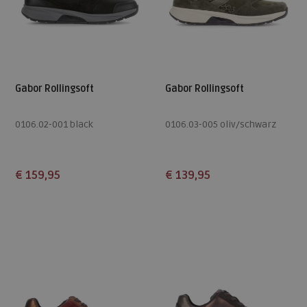
Gabor Rollingsoft
Gabor Rollingsoft
0106.02-001 black
0106.03-005 oliv/schwarz
€ 159,95
€ 139,95
Beschikbare maten
Beschikbare maten
3,5
4,5
5
5,5
6
4,5
5
5,5
6
6,5
6,5
7
7,5
8
9
7
7,5
8
8,5