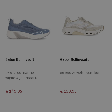
Gabor Rollingsoft
Gabor Rollingsoft
86.912-66 marine
86.986-23 weiss/oasi kombi
wijdte Wijdtemaat G
€ 149,95
€ 159,95
Beschikbare maten
Beschikbare maten
4
4,5
5
5,5
6,5
5
5,5
7,5
9