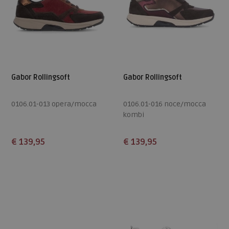
Gabor Rollingsoft
Gabor Rollingsoft
0106.01-013 opera/mocca
0106.01-016 noce/mocca
kombi
€ 139,95
€ 139,95
Beschikbare maten
Beschikbare maten
5
5,5
6
6,5
7
3,5
4
4,5
5
5,5
7,5
8
6
6,5
7
7,5
8