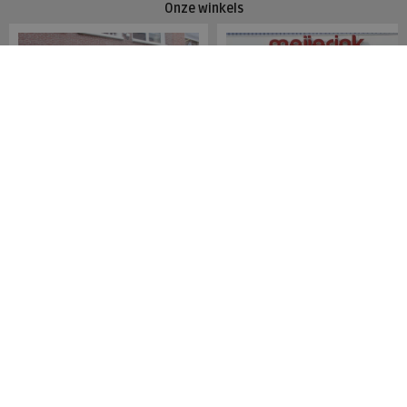
Onze winkels
Meijerink Hoorn
Meijerink Heemskerk
Nieuwsteeg 39
Deutzstraat 21 A
1621 EC, Hoorn
1961 NS, Heemskerk
0229-296675
0251-446006
Betaalmogelijkheden