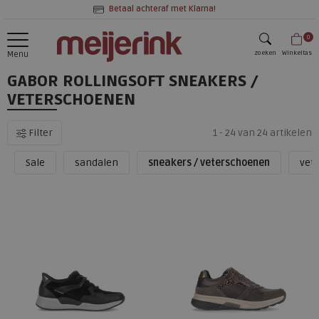
Betaal achteraf met Klarna!
0
zoeken
Winkeltas
Menu
GABOR ROLLINGSOFT SNEAKERS /
zoeken
VETERSCHOENEN
Filter
1 - 24 van 24 artikelen
Sale
sandalen
sneakers / veterschoenen
vet