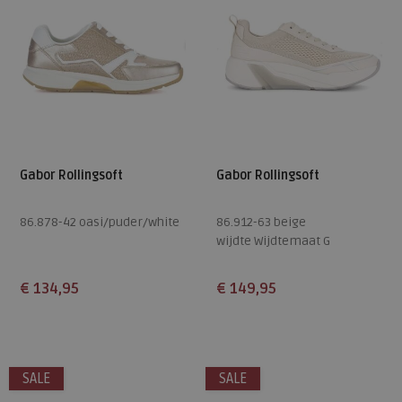
Gabor Rollingsoft
Gabor Rollingsoft
86.878-42 oasi/puder/white
86.912-63 beige
wijdte Wijdtemaat G
€ 134,95
€ 149,95
Beschikbare maten
Beschikbare maten
4,5
5,5
6
7
7,5
3,5
4,5
5
5,5
6,5
SALE
SALE
8
8