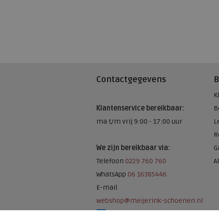
Contactgegevens
B
K
Klantenservice bereikbaar:
B
ma t/m vrij 9:00 - 17:00 uur
L
R
We zijn bereikbaar via:
G
Telefoon
0229 760 760
A
WhatsApp
06 16385446
E-mail
webshop@meijerink-schoenen.nl