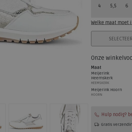
4
5,5
6
Welke maat moet i
PLAATS IN WINK
SELECTEE
Onze winkelvo
Maat
Meijerink
Heemskerk
HEEMSKERK
Meijerink Hoorn
HOORN
Hulp nodig? b
Gratis verzendi