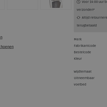
Voor 14:00 uur b
verzonden*
Altijd retourner
terugbetaald
en
Merk
Fabrikantcode
schoenen
Bestelcode
Kleur
Wijdtemaat
Uitneembaar
voetbed