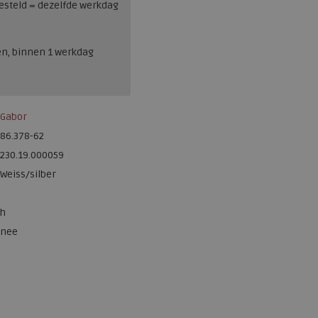
esteld = dezelfde werkdag
en, binnen 1 werkdag
Gabor
86.378-62
230.19.000059
Weiss/silber
h
nee