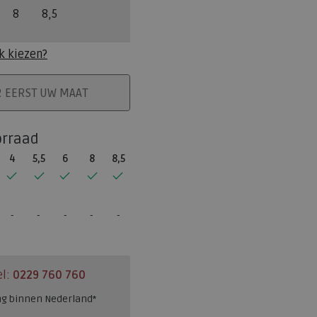
8
8,5
k kiezen?
ELMAND
R EERST UW MAAT
orraad
4
5,5
6
8
8,5
el:
0229 760 760
ng binnen Nederland*