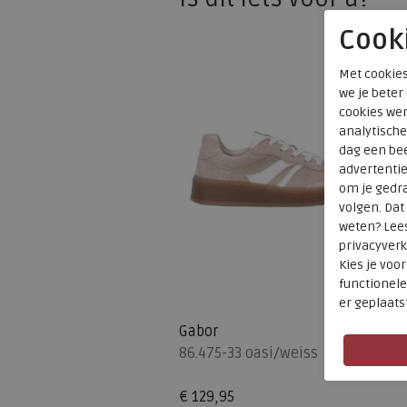
Cook
Met cookies
we je beter
cookies wer
analytische
dag een bee
advertenti
om je gedra
volgen. Da
weten? Lee
privacyverk
Kies je voo
functionele
er geplaats
Gabor
86.475-33 oasi/weiss
€ 129,95