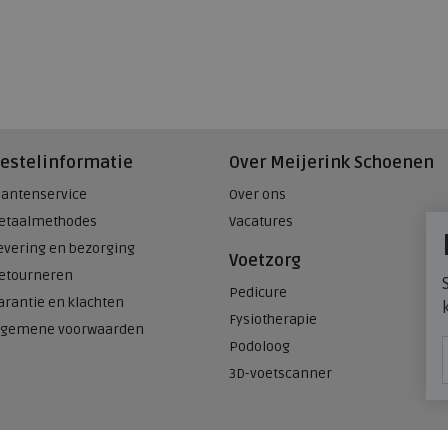
estelinformatie
Over Meijerink Schoenen
lantenservice
Over ons
etaalmethodes
Vacatures
evering en bezorging
Voetzorg
etourneren
Pedicure
arantie en klachten
Fysiotherapie
lgemene voorwaarden
Podoloog
3D-voetscanner