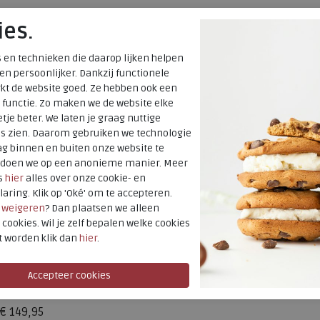
ies.
 en technieken die daarop lijken helpen
 en persoonlijker. Dankzij functionele
kt de website goed. Ze hebben ook een
 functie. Zo maken we de website elke
tje beter. We laten je graag nuttige
es zien. Daarom gebruiken we technologie
g binnen en buiten onze website te
t doen we op een anonieme manier. Meer
s
hier
alles over onze cookie- en
laring. Klik op 'Oké' om te accepteren.
r
weigeren
? Dan plaatsen we alleen
 cookies. Wil je zelf bepalen welke cookies
t worden klik dan
hier
.
Gabor
86.597-34 oasi/creme/puder
€ 149,95