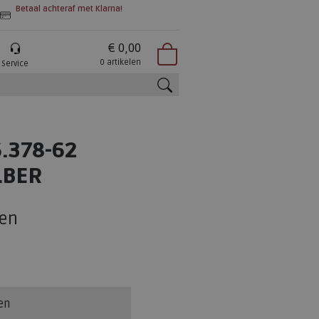
Betaal achteraf met Klarna!
€ 0,00
0 artikelen
Service
zoeken
.378-62
LBER
en
en