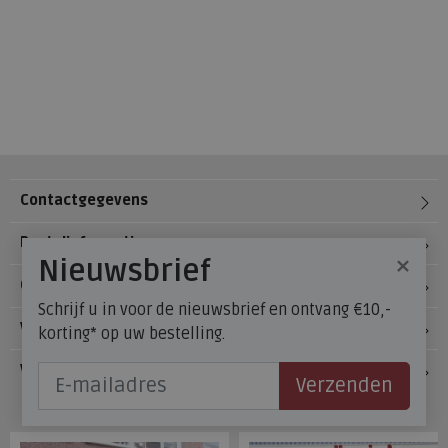
Contactgegevens
Bestelinformatie
×
Nieuwsbrief
Over Meijerink Schoenen
Schrijf u in voor de nieuwsbrief en ontvang €10,-
Voetzorg
korting* op uw bestelling.
Veelgestelde vragen
Verzenden
Onze winkels