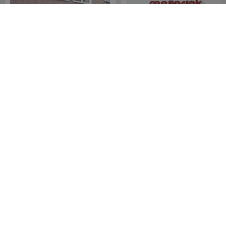
Meijerink Hoorn
Meijerink Heemskerk
Nieuwsteeg 39
Deutzstraat 21 A
1621 EC, Hoorn
1961 NS, Heemskerk
0229-296675
0251-446006
Betaalmogelijkheden