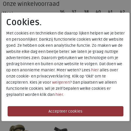
Onze winkelvoorraad
36
37
38
40
41
42
Maat
Meijerink Heemskerk
Cookies.
HEEMSKERK
Meijerink Hoorn
Met cookies en technieken die daarop lijken helpen we je beter
HOORN
en persoonlijker. Dankzij functionele cookies werkt de website
goed. Ze hebben ook een analytische functie. Zo maken we de
website elke dag een beetje beter. We laten je graag nuttige
Hulp nodig? bel:
0229 760 760
advertenties zien. Daarom gebruiken we technologie om je
gedrag binnen en buiten onze website te volgen. Dat doen we
Gratis verzending binnen Nederland*
op een anonieme manier. Meer weten? Lees
hier
alles over
Voor 14:00 uur besteld = dezelfde werkdag verzonden*
onze cookie- en privacyverklaring. Klik op 'Oké' om te
accepteren. Kies je voor
weigeren
? Dan plaatsen we alleen
Altijd retourneren, binnen 1 werkdag terugbetaald
functionele cookies. Wil je zelf bepalen welke cookies er
geplaatst worden klik dan
hier
.
Alternatieve kleuren