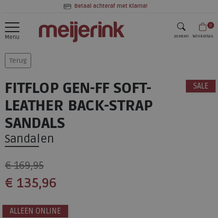
Betaal achteraf met Klarna!
0
zoeken
Winkeltas
Menu
zoeken
Terug
FITFLOP GEN-FF SOFT-
SALE
LEATHER BACK-STRAP
SANDALS
Sandalen
€ 169,95
€ 135,96
ALLEEN ONLINE