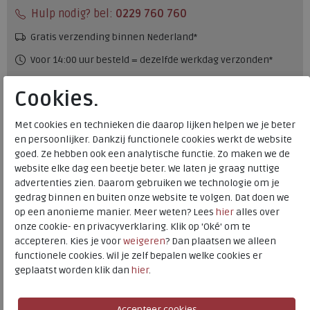
Hulp nodig? bel:
0229 760 760
Gratis verzending binnen Nederland*
Voor 14:00 uur besteld = dezelfde werkdag verzonden*
Altijd retourneren, binnen 1 werkdag terugbetaald
Cookies.
Merk
Hartjes
Met cookies en technieken die daarop lijken helpen we je beter
en persoonlijker. Dankzij functionele cookies werkt de website
Fabrikantcode
172.1902/20 74.00
goed. Ze hebben ook een analytische functie. Zo maken we de
Bestelcode
272.26.000003
website elke dag een beetje beter. We laten je graag nuttige
Kleur
Nuss
advertenties zien. Daarom gebruiken we technologie om je
gedrag binnen en buiten onze website te volgen. Dat doen we
op een anonieme manier. Meer weten? Lees
hier
alles over
Materiaal
Nubuck
onze cookie- en privacyverklaring. Klik op 'Oké' om te
Wijdtemaat
g
accepteren. Kies je voor
weigeren
? Dan plaatsen we alleen
Uitneembaar voetbed
ja
functionele cookies. Wil je zelf bepalen welke cookies er
geplaatst worden klik dan
hier
.
Hakhoogte
4.50 cm