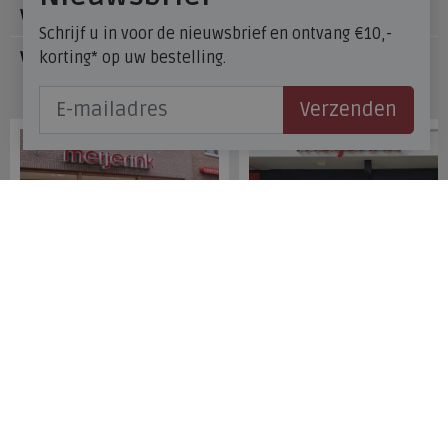
Voetzorg
Schrijf u in voor de nieuwsbrief en ontvang €10,-
korting* op uw bestelling.
Veelgestelde vragen
Onze winkels
Verzenden
Meijerink Hoorn
Meijerink Heemskerk
Nieuwsteeg 39
Deutzstraat 21 A
1621 EC, Hoorn
1961 NS, Heemskerk
0229-296675
0251-446006
Betaalmogelijkheden