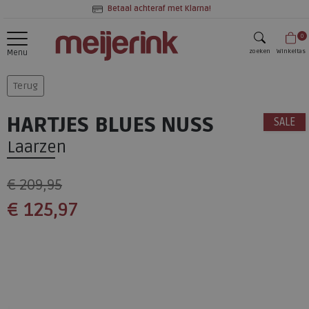
Betaal achteraf met Klarna!
0
zoeken
Winkeltas
Menu
zoeken
Terug
HARTJES BLUES NUSS
SALE
Laarzen
€ 209,95
€ 125,97