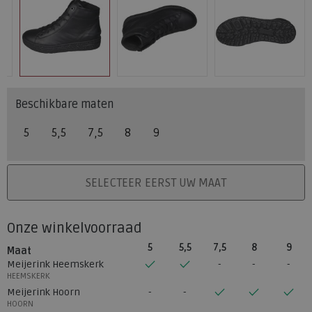
Beschikbare maten
5
5,5
7,5
8
9
PLAATS IN WINKELMAND
SELECTEER EERST UW MAAT
Onze winkelvoorraad
5
5,5
7,5
8
9
Maat
Meijerink Heemskerk
HEEMSKERK
Meijerink Hoorn
HOORN