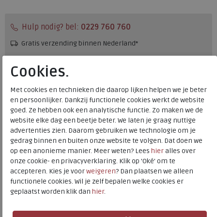
Hulp nodig? bel:
0229 760 760
Gratis verzending binnen Nederland*
Voor 14:00 uur besteld = dezelfde werkdag verzonden*
Cookies.
Altijd retourneren, binnen 1 werkdag terugbetaald
Met cookies en technieken die daarop lijken helpen we je beter
en persoonlijker. Dankzij functionele cookies werkt de website
Merk
Hartjes
goed. Ze hebben ook een analytische functie. Zo maken we de
Fabrikantcode
172.1404/10 01.00
website elke dag een beetje beter. We laten je graag nuttige
Bestelcode
266.01.000119
advertenties zien. Daarom gebruiken we technologie om je
gedrag binnen en buiten onze website te volgen. Dat doen we
Kleur
Schwarz
op een anonieme manier. Meer weten? Lees
hier
alles over
onze cookie- en privacyverklaring. Klik op 'Oké' om te
Materiaal
Leer
accepteren. Kies je voor
weigeren
? Dan plaatsen we alleen
functionele cookies. Wil je zelf bepalen welke cookies er
Wijdtemaat
h
geplaatst worden klik dan
hier
.
Uitneembaar voetbed
ja