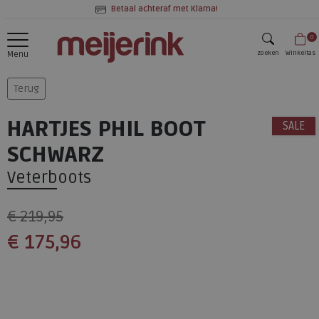
Betaal achteraf met Klarna!
0
zoeken
Winkeltas
Menu
zoeken
Terug
HARTJES PHIL BOOT
SALE
SCHWARZ
Veterboots
€ 219,95
€ 175,96