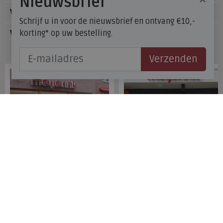
Nieuwsbrief
Voetzorg
Schrijf u in voor de nieuwsbrief en ontvang €10,-
korting* op uw bestelling.
Veelgestelde vragen
Onze winkels
Verzenden
Meijerink Hoorn
Meijerink Heemskerk
Nieuwsteeg 39
Deutzstraat 21 A
1621 EC, Hoorn
1961 NS, Heemskerk
0229-296675
0251-446006
Betaalmogelijkheden