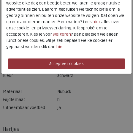
website elke dag een beetje beter. We laten je graag nuttige
Hulp nodig? bel:
0229 760 760
advertenties zien. Daarom gebruiken we technologie om je
Gratis verzending binnen Nederland*
gedrag binnen en buiten onze website te volgen. Dat doen we
op een anonieme manier. Meer weten? Lees
hier
alles over
Voor 14:00 uur besteld = dezelfde werkdag verzonden*
onze cookie- en privacyverklaring. Klik op 'Oké' om te
Altijd retourneren, binnen 1 werkdag terugbetaald
accepteren. Kies je voor
weigeren
? Dan plaatsen we alleen
functionele cookies. Wil je zelf bepalen welke cookies er
geplaatst worden klik dan
hier
.
Merk
Hartjes
Fabrikantcode
162.1405/99 01.01
Bestelcode
234.01.000067
Kleur
Schwarz
Materiaal
Nubuck
Wijdtemaat
h
Uitneembaar voetbed
ja
Hartjes