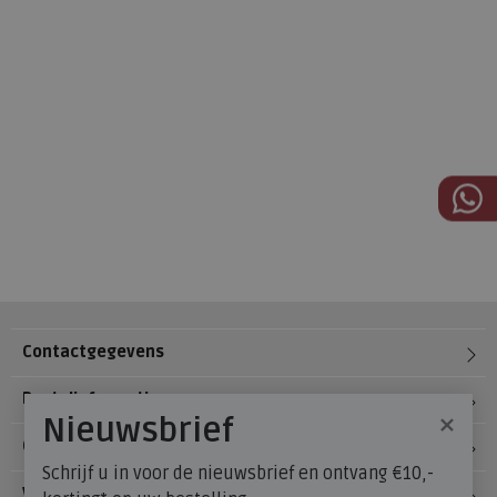
Contactgegevens
Bestelinformatie
×
Nieuwsbrief
Over Meijerink Schoenen
Schrijf u in voor de nieuwsbrief en ontvang €10,-
Voetzorg