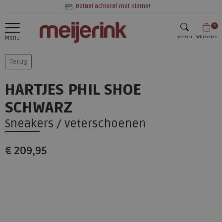
Betaal achteraf met Klarna!
0
zoeken
Winkeltas
Menu
zoeken
Terug
HARTJES PHIL SHOE
SCHWARZ
Sneakers / veterschoenen
€ 209,95