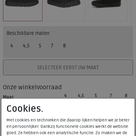
Beschikbare maten
4
4,5
5
7
8
PLAATS IN WINKELMAND
SELECTEER EERST UW MAAT
Onze winkelvoorraad
4
4,5
5
7
8
Maat
Meijerink Heemskerk
Cookies.
HEEMSKERK
Meijerink Hoorn
Met cookies en technieken die daarop lijken helpen we je beter
HOORN
en persoonlijker. Dankzij functionele cookies werkt de website
goed. Ze hebben ook een analytische functie. Zo maken we de