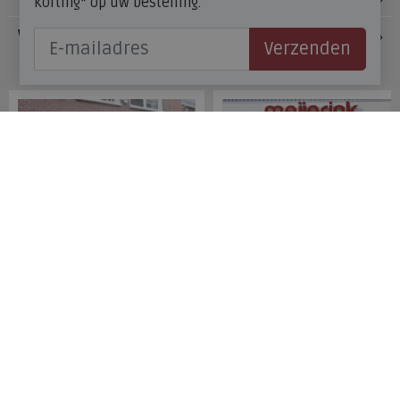
korting* op uw bestelling.
Veelgestelde vragen
Verzenden
Onze winkels
Meijerink Hoorn
Meijerink Heemskerk
Nieuwsteeg 39
Deutzstraat 21 A
1621 EC, Hoorn
1961 NS, Heemskerk
0229-296675
0251-446006
Betaalmogelijkheden