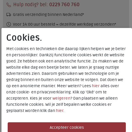
Hulp nodig? bel:
0229 760 760
Gratis verzending binnen Nederland*
Voor 14:00 uur besteld = dezelfde werkdag verzonden*
Altijd retourneren, binnen 1 werkdag terugbetaald
Cookies.
Met cookies en technieken die daarop lijken helpen we je beter
Merk
Hartjes
en persoonlijker. Dankzij functionele cookies werkt de website
Fabrikantcode
162.2401/31 09.75
goed. Ze hebben ook een analytische functie. Zo maken we de
Bestelcode
234.22.000015
website elke dag een beetje beter. We laten je graag nuttige
advertenties zien. Daarom gebruiken we technologie om je
Kleur
Muskat
gedrag binnen en buiten onze website te volgen. Dat doen we
op een anonieme manier. Meer weten? Lees
hier
alles over
Materiaal
Velour
onze cookie- en privacyverklaring. Klik op 'Oké' om te
accepteren. Kies je voor
weigeren
? Dan plaatsen we alleen
Wijdtemaat
g+
functionele cookies. Wil je zelf bepalen welke cookies er
Uitneembaar voetbed
ja
geplaatst worden klik dan
hier
.
Hartjes