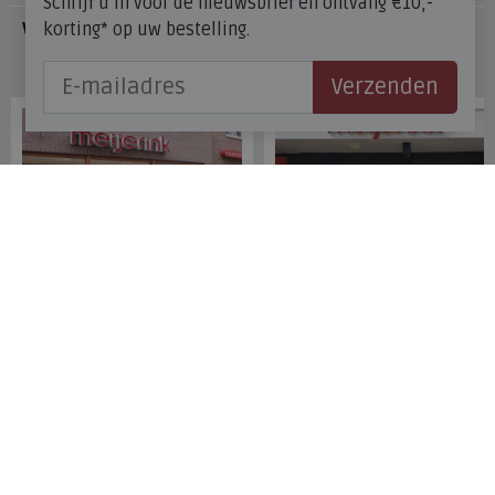
Schrijf u in voor de nieuwsbrief en ontvang €10,-
korting* op uw bestelling.
Veelgestelde vragen
Onze winkels
Verzenden
Meijerink Hoorn
Meijerink Heemskerk
Nieuwsteeg 39
Deutzstraat 21 A
1621 EC, Hoorn
1961 NS, Heemskerk
0229-296675
0251-446006
Betaalmogelijkheden