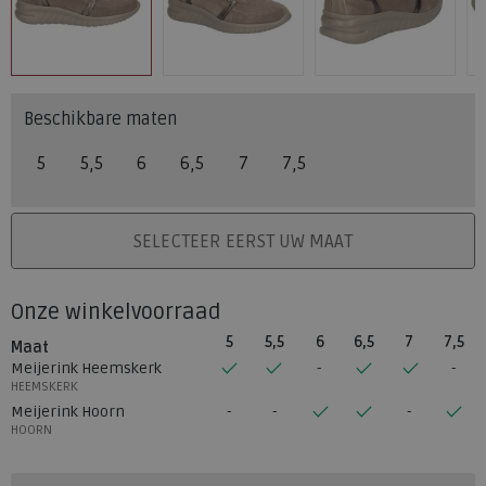
Beschikbare maten
5
5,5
6
6,5
7
7,5
PLAATS IN WINKELMAND
SELECTEER EERST UW MAAT
Onze winkelvoorraad
5
5,5
6
6,5
7
7,5
Maat
Meijerink Heemskerk
HEEMSKERK
Meijerink Hoorn
HOORN