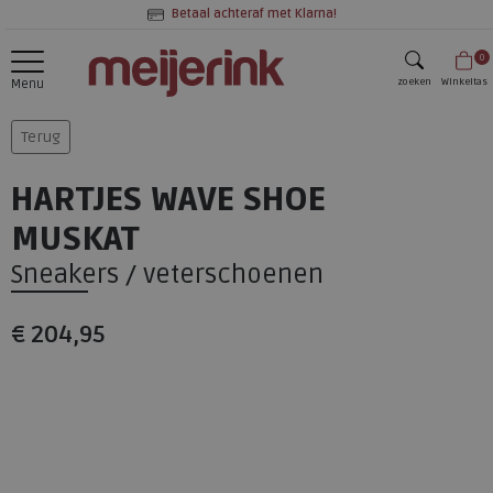
Betaal achteraf met Klarna!
0
zoeken
Winkeltas
Menu
zoeken
Terug
HARTJES WAVE SHOE
MUSKAT
Sneakers / veterschoenen
€ 204,95