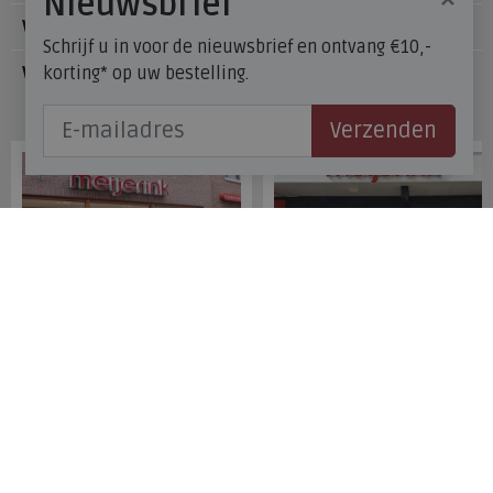
Nieuwsbrief
Voetzorg
Schrijf u in voor de nieuwsbrief en ontvang €10,-
korting* op uw bestelling.
Veelgestelde vragen
Onze winkels
Verzenden
Meijerink Hoorn
Meijerink Heemskerk
Nieuwsteeg 39
Deutzstraat 21 A
1621 EC, Hoorn
1961 NS, Heemskerk
0229-296675
0251-446006
Betaalmogelijkheden