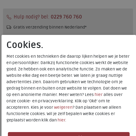
Hulp nodig? bel:
0229 760 760
Gratis verzending binnen Nederland*
Voor 14:00 uur besteld = dezelfde werkdag verzonden*
Cookies.
Altijd retourneren, binnen 1 werkdag terugbetaald
Met cookies en technieken die daarop lijken helpen we je beter
en persoonlijker. Dankzij functionele cookies werkt de website
Merk
Birkenstock
goed. Ze hebben ook een analytische functie. Zo maken we de
Fabrikantcode
1032714
website elke dag een beetje beter. We laten je graag nuttige
Bestelcode
146.78.000003
advertenties zien. Daarom gebruiken we technologie om je
gedrag binnen en buiten onze website te volgen. Dat doen we
Kleur
Charcoal
op een anonieme manier. Meer weten? Lees
hier
alles over
onze cookie- en privacyverklaring. Klik op 'Oké' om te
Materiaal
Suede
accepteren. Kies je voor
weigeren
? Dan plaatsen we alleen
functionele cookies. Wil je zelf bepalen welke cookies er
Wijdtemaat
Reg.
geplaatst worden klik dan
hier
.
Uitneembaar voetbed
nee