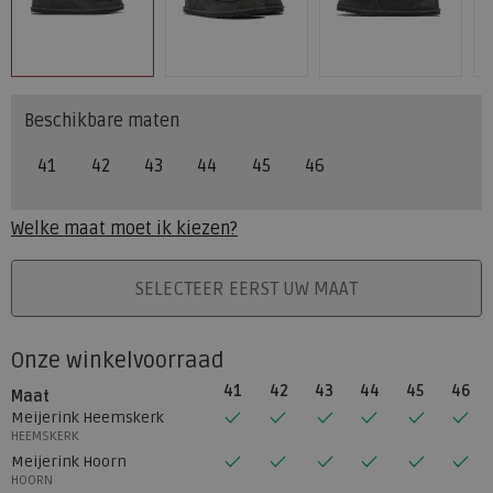
Beschikbare maten
41
42
43
44
45
46
Welke maat moet ik kiezen?
PLAATS IN WINKELMAND
SELECTEER EERST UW MAAT
Onze winkelvoorraad
41
42
43
44
45
46
Maat
Meijerink Heemskerk
HEEMSKERK
Meijerink Hoorn
HOORN