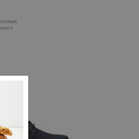
wn/taupe
maat K
 maten
43
44
45
46
47
48