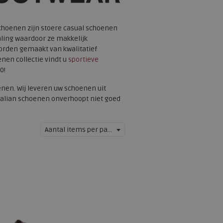
choenen zijn stoere casual schoenen
aling waardoor ze makkelijk
orden gemaakt van kwalitatief
nen collectie vindt u
sportieve
0!
enen. Wij leveren uw schoenen uit
ralian schoenen onverhoopt niet goed
Aantal items per pagina