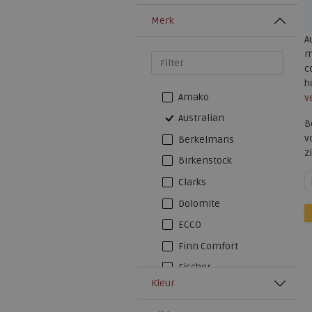
Merk
A
m
c
h
Amako
v
Australian
B
v
Berkelmans
z
Birkenstock
Clarks
Dolomite
ECCO
Finn Comfort
Fischer
Kleur
FitFlop
Josef Seibel