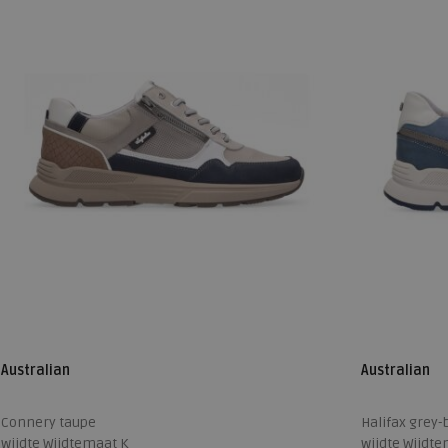
Australian
Australian
Connery taupe
Halifax grey-
wijdte Wijdtemaat K
wijdte Wijdt