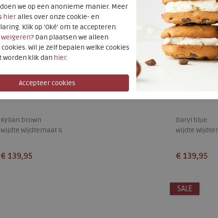
t doen we op een anonieme manier. Meer
s
hier
alles over onze cookie- en
laring. Klik op 'Oké' om te accepteren.
r
weigeren
? Dan plaatsen we alleen
 cookies. Wil je zelf bepalen welke cookies
t worden klik dan
hier
.
Australian
Australian
Kylian brown
Daryl blue
wijdte Wijdtemaat G
wijdte Wijdte
€ 139,95
€ 139,95
Beschikbare maten
Beschikbare
41
42
43
44
45
46
SALE
40
41
48