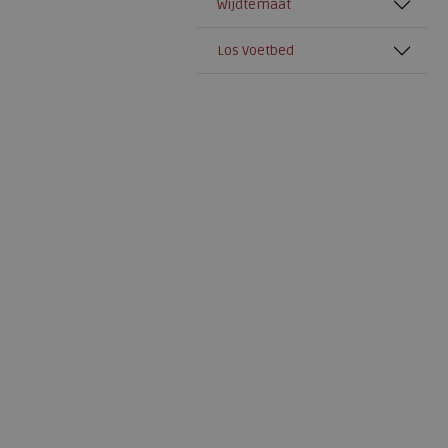
Wijdtemaat
Joya
Los Voetbed
Lomer
Mephisto
Nimco
Pikolinos
Q-fit
Rohde
Skechers
Solidus
Waldlaufer
Warmbat
Westland
Xsensible
Xsensible
Stretchwalker