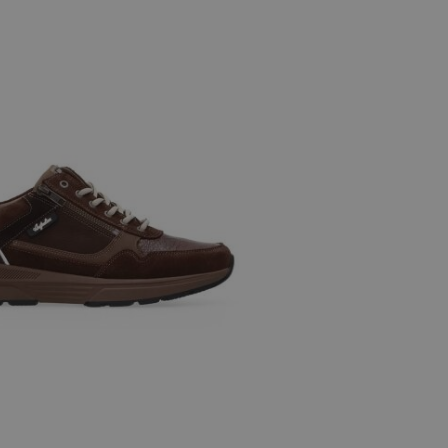
 maten
43
44
45
46