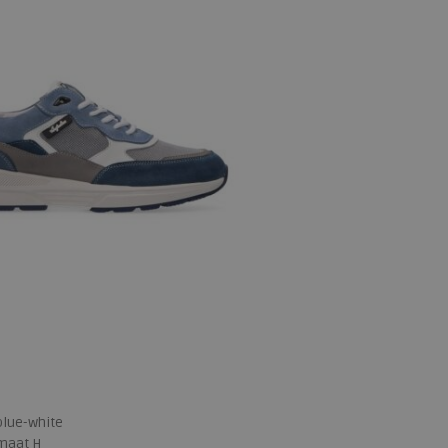
blue-white
emaat H