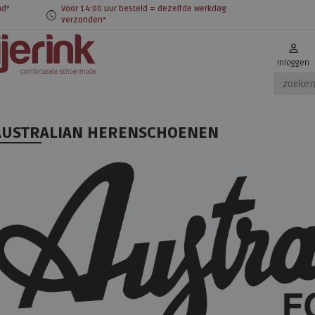
nd*
Voor 14:00 uur besteld = dezelfde werkdag
verzonden*
Inloggen
AUSTRALIAN HERENSCHOENEN