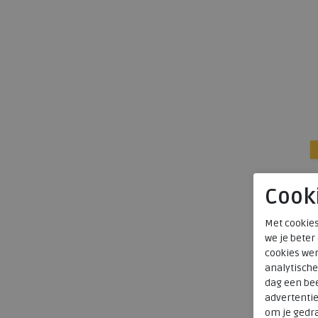
Cook
Met cookies
we je beter
cookies wer
analytische
dag een bee
advertenti
om je gedra