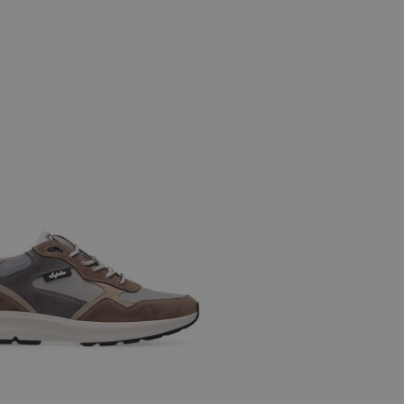
 maten
45
46
47
48