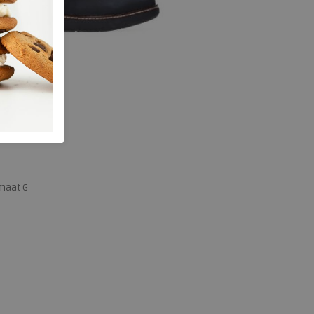
maat G
 maten
42
43
44
45
46
47