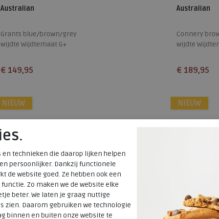
Australian
Australian
Grants blue/brown/grey
Connery bro
wijdte Wijdtemaat G+
wijdte Wijdte
€ 149,95
€ 189,95
Beschikbare maten
Beschikbare
NIEUW
41
42
43
44
45
46
NIEUW
41
42
49
ies.
 en technieken die daarop lijken helpen
 en persoonlijker. Dankzij functionele
kt de website goed. Ze hebben ook een
 functie. Zo maken we de website elke
tje beter. We laten je graag nuttige
es zien. Daarom gebruiken we technologie
g binnen en buiten onze website te