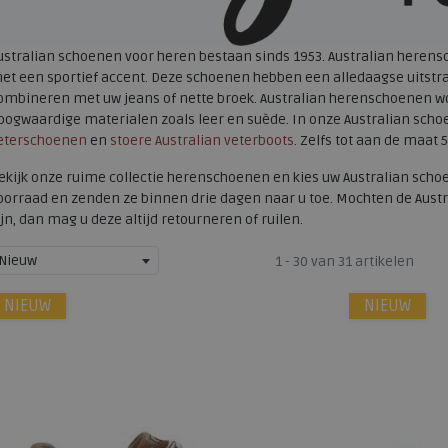
ustralian schoenen voor heren bestaan sinds 1953. Australian herens
et een sportief accent. Deze schoenen hebben een alledaagse uitstr
ombineren met uw jeans of nette broek. Australian herenschoenen w
oogwaardige materialen zoals leer en suède. In onze Australian schoe
eterschoenen
en
stoere Australian veterboots
. Zelfs tot aan de maat 5
ekijk onze ruime collectie herenschoenen en kies uw Australian scho
oorraad en zenden ze binnen drie dagen naar u toe. Mochten de Aust
ijn, dan mag u deze altijd retourneren of ruilen.
Nieuw
1 - 30 van 31 artikelen
NIEUW
NIEUW