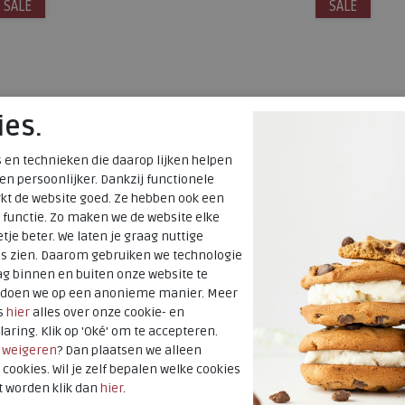
SALE
40
41
42
43
44
45
46
47
SALE
39
40
48
47
ies.
 en technieken die daarop lijken helpen
 en persoonlijker. Dankzij functionele
kt de website goed. Ze hebben ook een
 functie. Zo maken we de website elke
tje beter. We laten je graag nuttige
es zien. Daarom gebruiken we technologie
g binnen en buiten onze website te
t doen we op een anonieme manier. Meer
s
hier
alles over onze cookie- en
laring. Klik op 'Oké' om te accepteren.
r
weigeren
? Dan plaatsen we alleen
 cookies. Wil je zelf bepalen welke cookies
t worden klik dan
hier
.
Australian
Australian