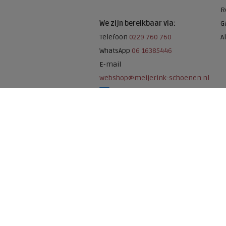
R
We zijn bereikbaar via:
G
Telefoon
0229 760 760
A
WhatsApp
06 16385446
E-mail
webshop@meijerink-schoenen.nl
Meijerink Schoenen op Facebook
Meijerink schoenen op Instagram
Meijerink Hoor
Nieuwsteeg 39
1621 EC, Hoorn
0229-296675