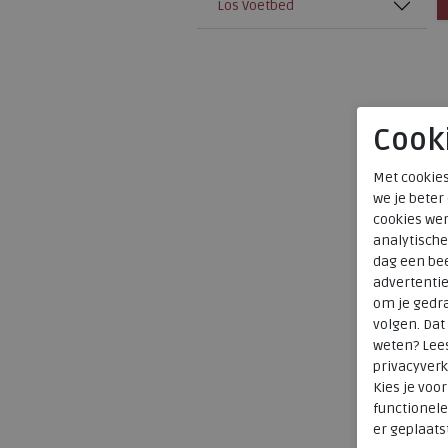
Los Voetbed
Cook
Met cookies
we je beter
cookies wer
analytische
dag een bee
advertenti
om je gedra
volgen. Da
weten? Lee
privacyverk
Kies je voo
functionele
er geplaats