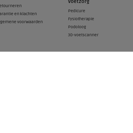
Voetzorg
etourneren
Pedicure
arantie en klachten
Fysiotherapie
lgemene voorwaarden
Podoloog
3D-voetscanner
Onze winkels
n
Meijerink Heemskerk
Deutzstraat 21 A
1961 NS, Heemskerk
0251-446006