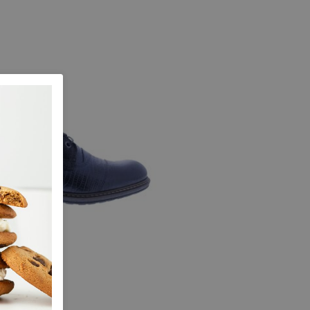
41
42
43
44
45
46