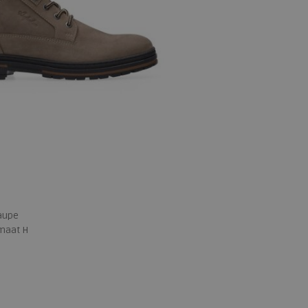
aupe
emaat H
 maten