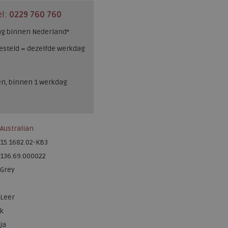
el:
0229 760 760
ng binnen Nederland*
esteld = dezelfde werkdag
en, binnen 1 werkdag
Australian
15.1682.02-KB3
136.69.000022
Grey
Leer
k
ja