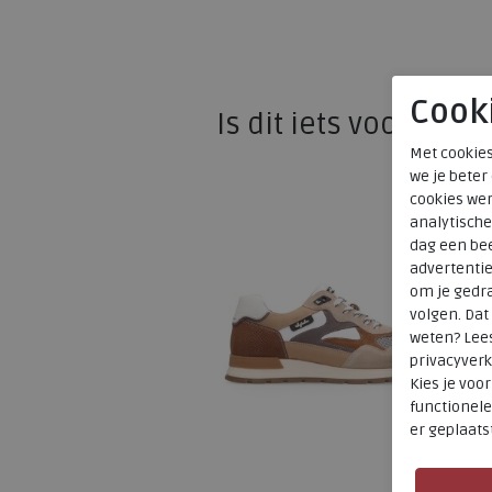
Cook
Is dit iets voor u?
Met cookies
we je beter
cookies wer
analytische
dag een bee
advertenti
om je gedra
volgen. Da
weten? Lee
privacyverk
Kies je voo
functionele
er geplaats