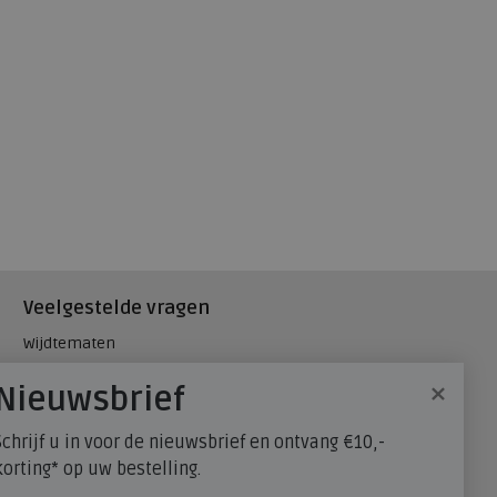
Veelgestelde vragen
Wijdtematen
Hielspoor
×
Nieuwsbrief
Maatadvies, wat is mijn
schoenmaat?
Schrijf u in voor de nieuwsbrief en ontvang €10,-
FitFlop - maatadvies
korting* op uw bestelling.