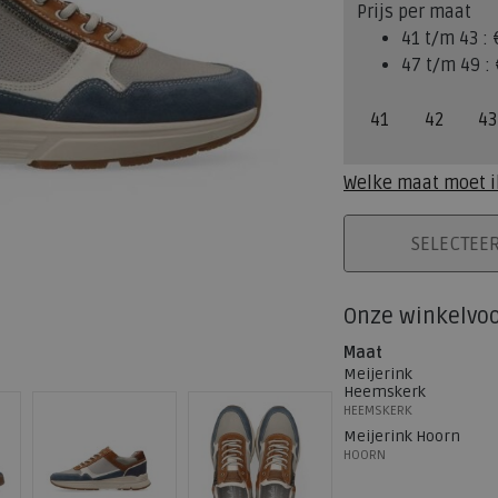
Prijs per maat
41 t/m 43 :
47 t/m 49 :
41
42
43
Welke maat moet i
PLAATS IN WINK
SELECTEE
Onze winkelvo
Maat
Meijerink
Heemskerk
HEEMSKERK
Meijerink Hoorn
HOORN