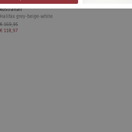
SALE
Australian
Halifax grey-beige-white
€ 169,95
€ 118,97