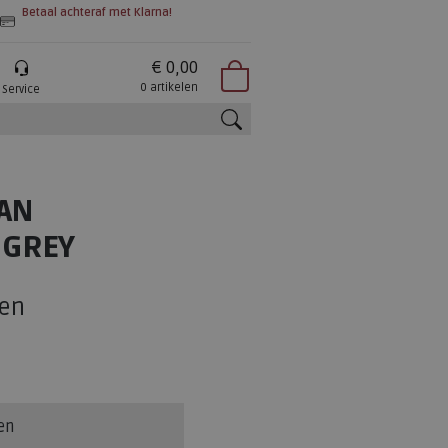
Betaal achteraf met Klarna!
€ 0,00
0 artikelen
Service
zoeken
AN
 GREY
en
en