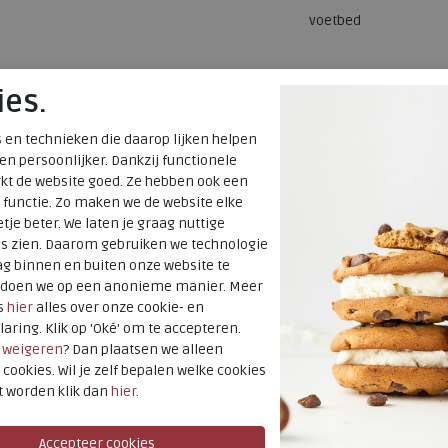
voetbed
ies.
 en technieken die daarop lijken helpen
 en persoonlijker. Dankzij functionele
kt de website goed. Ze hebben ook een
 functie. Zo maken we de website elke
tje beter. We laten je graag nuttige
es zien. Daarom gebruiken we technologie
g binnen en buiten onze website te
t doen we op een anonieme manier. Meer
s
hier
alles over onze cookie- en
laring. Klik op 'Oké' om te accepteren.
r
weigeren
? Dan plaatsen we alleen
 cookies. Wil je zelf bepalen welke cookies
t worden klik dan
hier
.