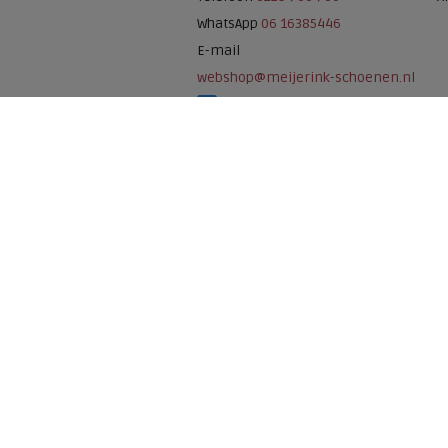
WhatsApp
06 16385446
E-mail
webshop@meijerink-schoenen.nl
Meijerink Schoenen op Facebook
Meijerink schoenen op Instagram
Meijerink Hoor
Nieuwsteeg 39
1621 EC, Hoorn
0229-296675
Betaalmogelijkheden