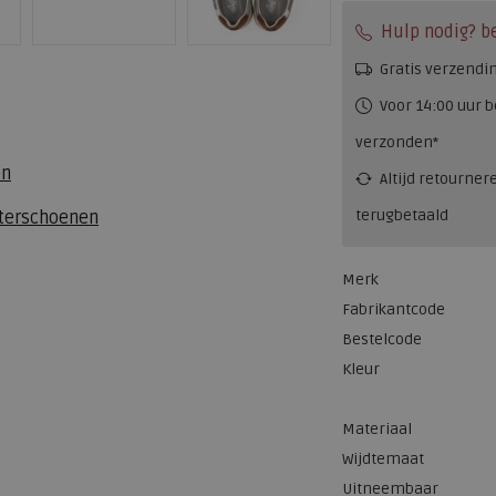
Hulp nodig? b
Gratis verzendi
Voor 14:00 uur b
verzonden*
en
Altijd retourner
terugbetaald
eterschoenen
Merk
Fabrikantcode
Bestelcode
Kleur
Materiaal
Wijdtemaat
Uitneembaar