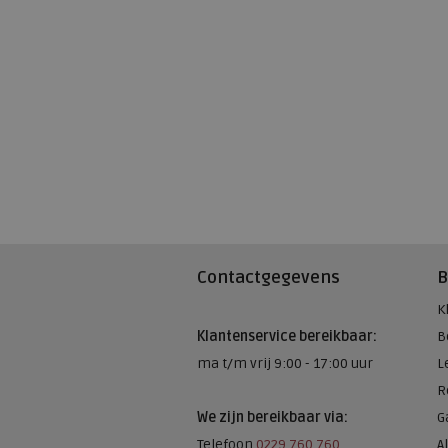
Contactgegevens
B
K
Klantenservice bereikbaar:
B
ma t/m vrij 9:00 - 17:00 uur
L
R
We zijn bereikbaar via:
G
Telefoon
0229 760 760
A