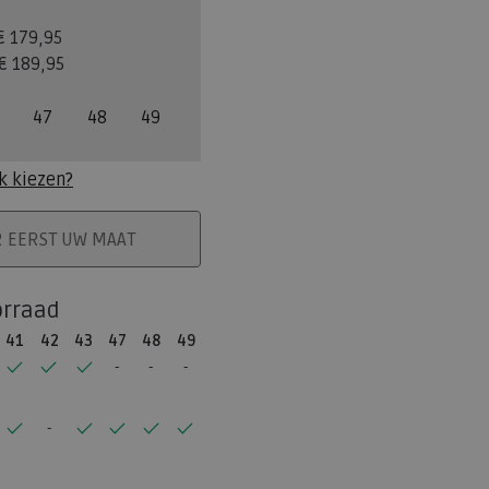
€ 179,95
€ 189,95
47
48
49
k kiezen?
ELMAND
R EERST UW MAAT
orraad
41
42
43
47
48
49