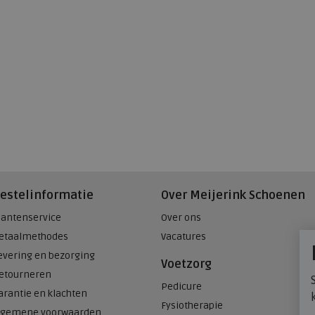
estelinformatie
Over Meijerink Schoenen
lantenservice
Over ons
etaalmethodes
Vacatures
evering en bezorging
Voetzorg
etourneren
Pedicure
arantie en klachten
Fysiotherapie
lgemene voorwaarden