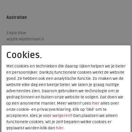
Australian
Eagle blue
wijdte Wijdtemaat G
€ 129,95
Cookies.
€ 77,97
Beschikbare maten
Met cookies en technieken die daarop lijken helpen we je beter
en persoonlijker. Dankzij functionele cookies werkt de website
41
goed. Ze hebben ook een analytische functie. Zo maken we de
website elke dag een beetje beter. We laten je graag nuttige
advertenties zien. Daarom gebruiken we technologie om je
gedrag binnen en buiten onze website te volgen. Dat doen we
op een anonieme manier. Meer weten? Lees
hier
alles over
onze cookie- en privacyverklaring. Klik op 'Oké' om te
accepteren. Kies je voor
weigeren
? Dan plaatsen we alleen
functionele cookies. Wil je zelf bepalen welke cookies er
geplaatst worden klik dan
hier
.