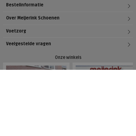
Bestelinformatie
Over Meijerink Schoenen
Voetzorg
Veelgestelde vragen
Onze winkels
Meijerink Hoorn
Meijerink Heemskerk
Nieuwsteeg 39
Deutzstraat 21 A
1621 EC, Hoorn
1961 NS, Heemskerk
0229-296675
0251-446006