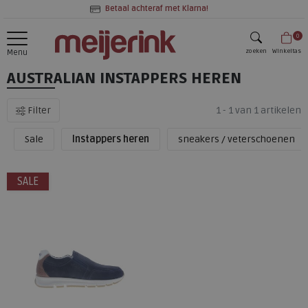
Betaal achteraf met Klarna!
0
zoeken
Winkeltas
Menu
AUSTRALIAN INSTAPPERS HEREN
zoeken
Filter
1 - 1 van 1 artikelen
Sale
Instappers heren
sneakers / veterschoenen
SALE