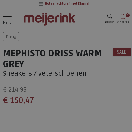
Betaal achteraf met Klarna!
0
zoeken
Winkeltas
Menu
zoeken
Terug
MEPHISTO DRISS WARM
SALE
GREY
Sneakers / veterschoenen
€ 214,95
€ 150,47