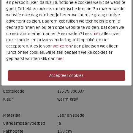
en persoonlijker. Dankzij functionele cookies werkt de website
Meijerink Hoorn
HOORN
goed. Ze hebben ook een analytische functie. Zo maken we de
website elke dag een beetje beter. We laten je graag nuttige
advertenties zien. Daarom gebruiken we technologie om je
gedrag binnen en buiten onze website te volgen. Dat doen we
Hulp nodig? bel:
0229 760 760
op een anonieme manier. Meer weten? Lees
hier
alles over
Gratis verzending binnen Nederland*
onze cookie- en privacyverklaring. Klik op 'Oké' om te
accepteren. Kies je voor
weigeren
? Dan plaatsen we alleen
Voor 14:00 uur besteld = dezelfde werkdag verzonden*
functionele cookies. Wil je zelf bepalen welke cookies er
Altijd retourneren, binnen 1 werkdag terugbetaald
geplaatst worden klik dan
hier
.
Merk
Mephisto
Fabrikantcode
6917-P5147121
Bestelcode
136.79.000037
Kleur
Warm grey
Materiaal
Leer en suede
Uitneembaar voetbed
ja
Hakhoogte
1.50 cm