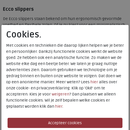
47
48
Ecco slippers
De Ecco slippers staan bekend om hun ergonomisch gevormde
voetbed en flexibele zolen. Of je nu kiest voor een minimalistisch
leren model of een sportieve variant met extra demping, je
Cookies.
ervaart altijd het comfort dat Ecco zo uniek maakt. Veel modellen
zijn voorzien van een dempende zool met de FLUIDFORM™
Met cookies en technieken die daarop lijken helpen we je beter
technologie die zorgt voor een natuurlijke afwikkeling van de voet
en persoonlijker. Dankzij functionele cookies werkt de website
en extra schokabsorptie.
goed. Ze hebben ook een analytische functie. Zo maken we de
website elke dag een beetje beter. We laten je graag nuttige
De slippers zijn ontworpen met duurzaamheid in gedachten:
advertenties zien. Daarom gebruiken we technologie om je
kwalitatieve afwerking, ademende materialen en leren bandjes
gedrag binnen en buiten onze website te volgen. Dat doen we
die zich vormen naar je voet. Ideaal voor dagelijks gebruik, op
op een anonieme manier. Meer weten? Lees
hier
alles over
vakantie of na het sporten.
onze cookie- en privacyverklaring. Klik op 'Oké' om te
accepteren. Kies je voor
weigeren
? Dan plaatsen we alleen
Ecco slippers dames
functionele cookies. Wil je zelf bepalen welke cookies er
geplaatst worden klik dan
hier
.
Ook voor dames biedt Ecco een stijlvolle en comfortabele
collectie slippers.
Ecco slippers voor dames
combineren
vrouwelijk design met dezelfde hoogwaardige pasvorm en
ondersteuning als de herenmodellen. Verkrijgbaar in