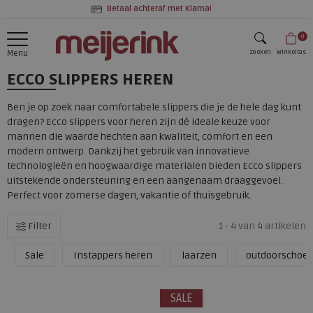
Betaal achteraf met Klarna!
0
zoeken
Winkeltas
Menu
ECCO SLIPPERS HEREN
zoeken
Ben je op zoek naar comfortabele slippers die je de hele dag kunt
dragen? Ecco slippers voor heren zijn dé ideale keuze voor
mannen die waarde hechten aan kwaliteit, comfort en een
modern ontwerp. Dankzij het gebruik van innovatieve
technologieën en hoogwaardige materialen bieden Ecco slippers
uitstekende ondersteuning en een aangenaam draaggevoel.
Perfect voor zomerse dagen, vakantie of thuisgebruik.
Filter
1 - 4 van 4 artikelen
Sale
Instappers heren
laarzen
outdoorschoe
SALE