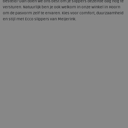
besteld? Dan doen we ons best om je slippers dezelfde dag nog te
versturen. Natuurlijk ben je ook welkom in onze winkel in Hoorn
om de pasvorm zelf te ervaren. Kies voor comfort, duurzaamheid
en stijl met Ecco slippers van Meijerink.