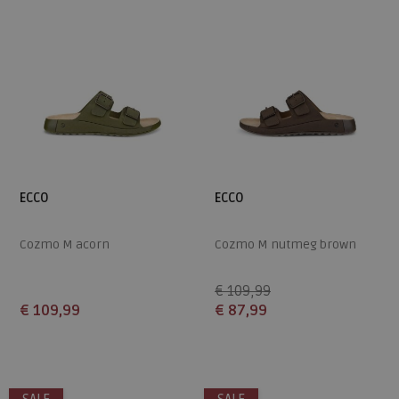
ECCO
ECCO
Cozmo M acorn
Cozmo M nutmeg brown
€ 109,99
€ 109,99
€ 87,99
Beschikbare maten
Beschikbare maten
41
42
43
45
46
42
43
45
47