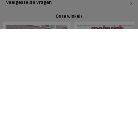
Veelgestelde vragen
Onze winkels
Meijerink Hoorn
Meijerink Heemskerk
Nieuwsteeg 39
Deutzstraat 21 A
1621 EC, Hoorn
1961 NS, Heemskerk
0229-296675
0251-446006
Betaalmogelijkheden