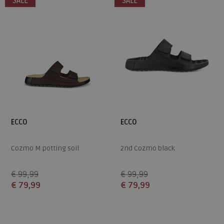
SALE
SALE
ECCO
ECCO
Cozmo M potting soil
2nd Cozmo black
€ 99,99
€ 99,99
€ 79,99
€ 79,99
Beschikbare maten
Beschikbare maten
42
43
44
46
47
42
43
44
45
46