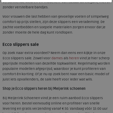
verschillende kleuren en modellen: van casual tot elegant, met of
zonder verstelbare bandjes.
Voor vrouwen die last hebben van gevoelige voeten of simpelweg
comfort op prijs stellen, zijn deze slippers een verademing. De
zachte voetbedden en soepele materialen zorgen ervoor dat je
zonder moeite de hele dag kunt rondlopen.
Ecco slippers sale
Op zoek naar extra voordeel? Neem dan eens een kijkje in onze
Ecco slippers sale. Zowel voor
dames
als
heren
vind je hier scherp
geprijsde modellen van dezelfde topkwaliteit. Regelmatig worden
populaire modellen afgeprijsd, waardoor je kunt profiteren van
comfort én korting. Of je nu op zoek bent naar een basic model of
juist iets opvallenders, de sale heeft voor ieder wat wils.
Shop je Ecco slippers heren bij Meijerink schoenen
Bij Meijerink Schoenen vind je een ruim aanbod Ecco slippers
voor heren. Bestel eenvoudig online en profiteer van snelle
levering en gratis verzending vanaf € 50. Vandaag vóór 15:00 uur