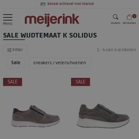
Betaal achteraf met Klarna!
0
zoeken
Winkeltas
Menu
SALE WIJDTEMAAT K SOLIDUS
zoeken
Filter
1 - 4 van 4 artikelen
Sale
sneakers / veterschoenen
SALE
SALE