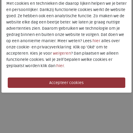
Met cookies en technieken die daarop lijken helpen we je beter
en persoonlijker. Dankzij functionele cookies werkt de website
goed. Ze hebben ook een analytische functie. Zo maken we de
website elke dag een beetje beter. We laten je graag nuttige
Solidus
Solidus
advertenties zien. Daarom gebruiken we technologie om je
gedrag binnen en buiten onze website te volgen. Dat doen we
Ken lino multi
Ken black
op een anonieme manier. Meer weten? Lees
hier
alles over
wijdte Wijdtemaat K
wijdte Wijdtemaat K
onze cookie- en privacyverklaring. Klik op 'Oké' om te
accepteren. Kies je voor
weigeren
? Dan plaatsen we alleen
€ 189,95
€ 199,95
functionele cookies. Wil je zelf bepalen welke cookies er
€ 113,97
€ 159,96
geplaatst worden klik dan
hier
.
Beschikbare maten
Beschikbare maten
10
7,5
8
8,5
9
9+
10
10,5
11