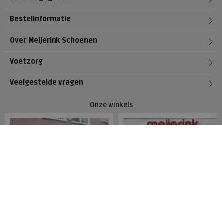
Bestelinformatie
Over Meijerink Schoenen
Voetzorg
Veelgestelde vragen
Onze winkels
Meijerink Hoorn
Meijerink Heemskerk
Nieuwsteeg 39
Deutzstraat 21 A